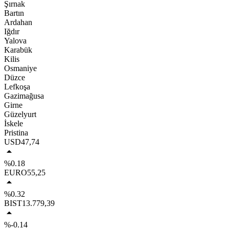
Şırnak
Bartın
Ardahan
Iğdır
Yalova
Karabük
Kilis
Osmaniye
Düzce
Lefkoşa
Gazimağusa
Girne
Güzelyurt
İskele
Pristina
USD
47,74
%0.18
EURO
55,25
%0.32
BIST
13.779,39
%-0.14