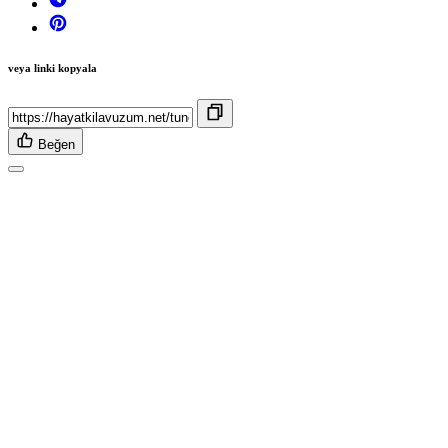
veya linki kopyala
Beğen