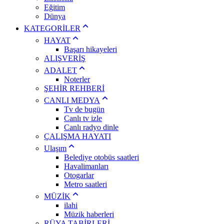
Eğitim
Dünya
KATEGORİLER
HAYAT
Başarı hikayeleri
ALIŞVERİŞ
ADALET
Noterler
ŞEHİR REHBERİ
CANLI MEDYA
Tv de bugün
Canlı tv izle
Canlı radyo dinle
ÇALIŞMA HAYATI
Ulaşım
Belediye otobüs saatleri
Havalimanları
Otogarlar
Metro saatleri
MÜZİK
ilahi
Müzik haberleri
RÜYA TABİRLERİ