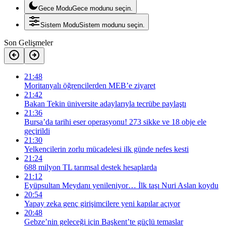
Gece Modu
Gece modunu seçin.
Sistem Modu
Sistem modunu seçin.
Son Gelişmeler
21:48
Moritanyalı öğrencilerden MEB’e ziyaret
21:42
Bakan Tekin üniversite adaylarıyla tecrübe paylaştı
21:36
Bursa’da tarihi eser operasyonu! 273 sikke ve 18 obje ele
geçirildi
21:30
Yelkencilerin zorlu mücadelesi ilk günde nefes kesti
21:24
688 milyon TL tarımsal destek hesaplarda
21:12
Eyüpsultan Meydanı yenileniyor… İlk taşı Nuri Aslan koydu
20:54
Yapay zeka genç girişimcilere yeni kapılar açıyor
20:48
Gebze’nin geleceği için Başkent’te güçlü temaslar