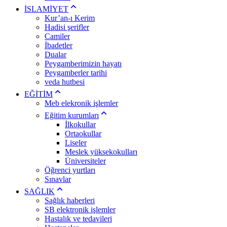
İSLAMİYET
Kur’an-ı Kerim
Hadisi şerifler
Camiler
İbadetler
Dualar
Peygamberimizin hayatı
Peygamberler tarihi
veda hutbesi
EĞİTİM
Meb elekronik işlemler
Eğitim kurumları
İlkokullar
Ortaokullar
Liseler
Meslek yüksekokulları
Üniversiteler
Öğrenci yurtları
Sınavlar
SAĞLIK
Sağlık haberleri
SB elektronik işlemler
Hastalık ve tedavileri