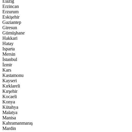
Elazığ
Erzincan
Erzurum
Eskişehir
Gaziantep
Giresun
Gümüşhane
Hakkari
Hatay
Isparta
Mersin
İstanbul
İzmir
Kars
Kastamonu
Kayseri
Kırklareli
Kırşehir
Kocaeli
Konya
Kütahya
Malatya
Manisa
Kahramanmaraş
Mardin