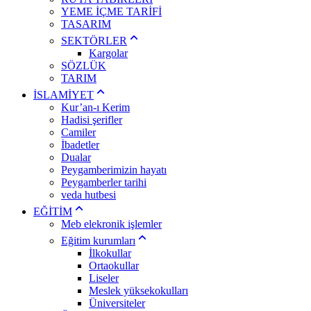
YEME İÇME TARİFİ
TASARIM
SEKTÖRLER
Kargolar
SÖZLÜK
TARIM
İSLAMİYET
Kur’an-ı Kerim
Hadisi şerifler
Camiler
İbadetler
Dualar
Peygamberimizin hayatı
Peygamberler tarihi
veda hutbesi
EĞİTİM
Meb elekronik işlemler
Eğitim kurumları
İlkokullar
Ortaokullar
Liseler
Meslek yüksekokulları
Üniversiteler