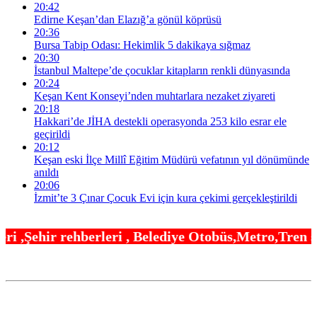
20:42
Edirne Keşan’dan Elazığ’a gönül köprüsü
20:36
Bursa Tabip Odası: Hekimlik 5 dakikaya sığmaz
20:30
İstanbul Maltepe’de çocuklar kitapların renkli dünyasında
20:24
Keşan Kent Konseyi’nden muhtarlara nezaket ziyareti
20:18
Hakkari’de JİHA destekli operasyonda 253 kilo esrar ele
geçirildi
20:12
Keşan eski İlçe Millî Eğitim Müdürü vefatının yıl dönümünde
anıldı
20:06
İzmit’te 3 Çınar Çocuk Evi için kura çekimi gerçekleştirildi
i , Belediye Otobüs,Metro,Tren saatleri ,Hastanele