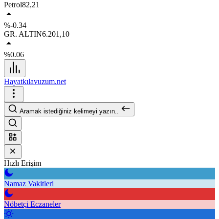
Petrol
82,21
%-0.34
GR. ALTIN
6.201,10
%0.06
Hayatkılavuzum.net
Aramak istediğiniz kelimeyi yazın..
Hızlı Erişim
Namaz Vakitleri
Nöbetçi Eczaneler