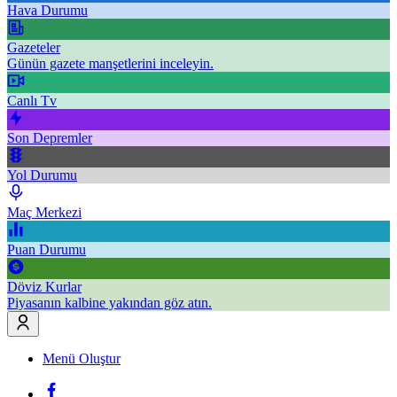
Hava Durumu
Gazeteler
Günün gazete manşetlerini inceleyin.
Canlı Tv
Son Depremler
Yol Durumu
Maç Merkezi
Puan Durumu
Döviz Kurlar
Piyasanın kalbine yakından göz atın.
Menü Oluştur