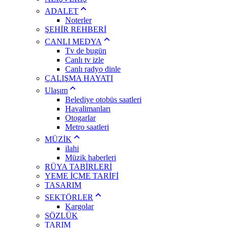
ADALET
Noterler
ŞEHİR REHBERİ
CANLI MEDYA
Tv de bugün
Canlı tv izle
Canlı radyo dinle
ÇALIŞMA HAYATI
Ulaşım
Belediye otobüs saatleri
Havalimanları
Otogarlar
Metro saatleri
MÜZİK
ilahi
Müzik haberleri
RÜYA TABİRLERİ
YEME İÇME TARİFİ
TASARIM
SEKTÖRLER
Kargolar
SÖZLÜK
TARIM