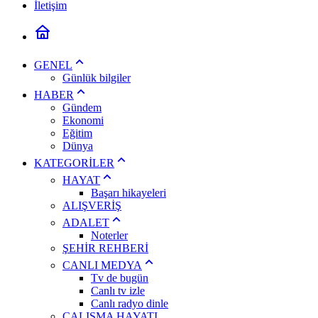
İletişim
GENEL
Günlük bilgiler
HABER
Gündem
Ekonomi
Eğitim
Dünya
KATEGORİLER
HAYAT
Başarı hikayeleri
ALIŞVERİŞ
ADALET
Noterler
ŞEHİR REHBERİ
CANLI MEDYA
Tv de bugün
Canlı tv izle
Canlı radyo dinle
ÇALIŞMA HAYATI