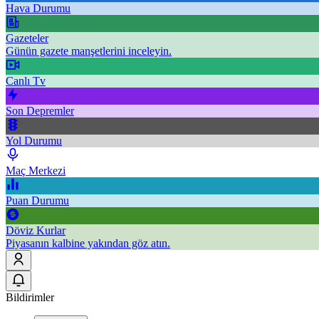
Hava Durumu
Gazeteler
Günün gazete manşetlerini inceleyin.
Canlı Tv
Son Depremler
Yol Durumu
Maç Merkezi
Puan Durumu
Döviz Kurlar
Piyasanın kalbine yakından göz atın.
Bildirimler