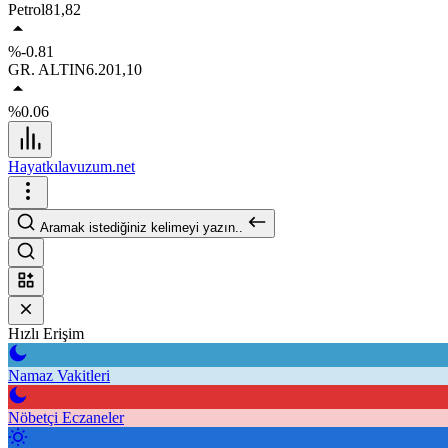
Petrol
81,82
%-0.81
GR. ALTIN
6.201,10
%0.06
Hayatkılavuzum.net
Aramak istediğiniz kelimeyi yazın..
Hızlı Erişim
Namaz Vakitleri
Nöbetçi Eczaneler