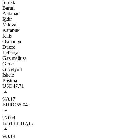
Şırnak
Bartın
Ardahan
Iğdır
Yalova
Karabük
Kilis
Osmaniye
Düzce
Lefkoşa
Gazimağusa
Girne
Güzelyurt
İskele
Pristina
USD
47,71
%0.17
EURO
55,04
%0.04
BIST
13.817,15
%0.13