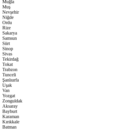
Muğla
Muş
Nevşehir
Niğde
Ordu
Rize
Sakarya
Samsun
Siirt
Sinop
Sivas
Tekirdağ
Tokat
Trabzon
Tunceli
Şanlıurfa
Uşak
Van
Yozgat
Zonguldak
Aksaray
Bayburt
Karaman
Kırıkkale
Batman