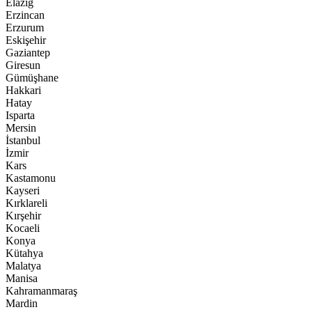
Elazığ
Erzincan
Erzurum
Eskişehir
Gaziantep
Giresun
Gümüşhane
Hakkari
Hatay
Isparta
Mersin
İstanbul
İzmir
Kars
Kastamonu
Kayseri
Kırklareli
Kırşehir
Kocaeli
Konya
Kütahya
Malatya
Manisa
Kahramanmaraş
Mardin