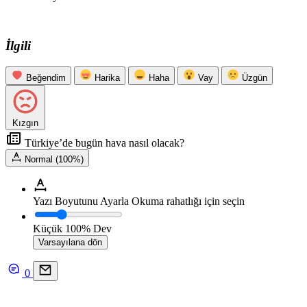
İlgili
Beğendim
Harika
Haha
Vay
Üzgün
Kızgın
Türkiye’de bugün hava nasıl olacak?
Normal (100%)
Yazı Boyutunu Ayarla
Okuma rahatlığı için seçin
Küçük
100%
Dev
Varsayılana dön
0