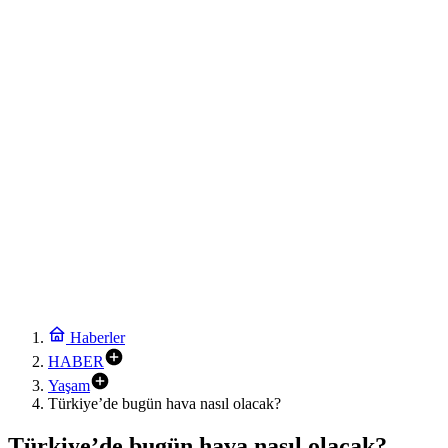
Bursa Tabip Odası: Hekimlik 5 dakikaya sığmaz
20:30
İstanbul Maltepe’de çocuklar kitapların renkli dünyasında
20:24
Keşan Kent Konseyi’nden muhtarlara nezaket ziyareti
20:18
Hakkari’de JİHA destekli operasyonda 253 kilo esrar ele geçirildi
20:12
Keşan eski İlçe Millî Eğitim Müdürü vefatının yıl dönümünde anıldı
20:06
İzmit’te 3 Çınar Çocuk Evi için kura çekimi gerçekleştirildi
21:48
Moritanyalı öğrencilerden MEB’e ziyaret
21:42
Bakan Tekin üniversite adaylarıyla tecrübe paylaştı
Haberler
HABER
Yaşam
Türkiye’de bugün hava nasıl olacak?
Türkiye’de bugün hava nasıl olacak?