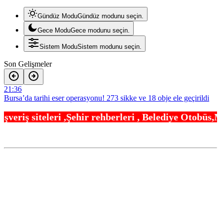
Gündüz Modu
Gündüz modunu seçin.
Gece Modu
Gece modunu seçin.
Sistem Modu
Sistem modunu seçin.
Son Gelişmeler
21:36
Bursa’da tarihi eser operasyonu! 273 sikke ve 18 obje ele geçirildi
21:30
r rehberleri , Belediye Otobüs,Metro,Tren saatleri
Yelkencilerin zorlu mücadelesi ilk günde nefes kesti
21:24
688 milyon TL tarımsal destek hesaplarda
21:12
Eyüpsultan Meydanı yenileniyor… İlk taşı Nuri Aslan koydu
20:54
Yapay zeka genç girişimcilere yeni kapılar açıyor
20:48
Gebze’nin geleceği için Başkent’te güçlü temaslar
20:42
Edirne Keşan’dan Elazığ’a gönül köprüsü
20:36