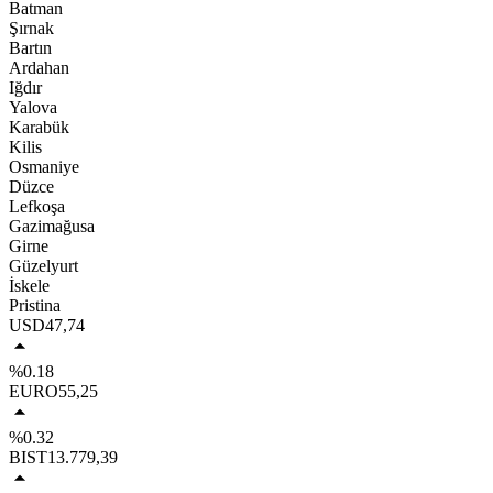
Batman
Şırnak
Bartın
Ardahan
Iğdır
Yalova
Karabük
Kilis
Osmaniye
Düzce
Lefkoşa
Gazimağusa
Girne
Güzelyurt
İskele
Pristina
USD
47,74
%0.18
EURO
55,25
%0.32
BIST
13.779,39