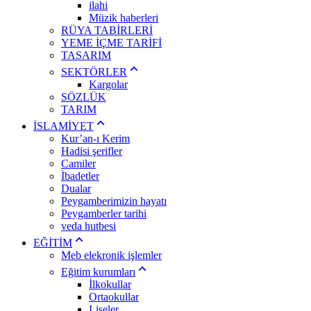
ilahi
Müzik haberleri
RÜYA TABİRLERİ
YEME İÇME TARİFİ
TASARIM
SEKTÖRLER
Kargolar
SÖZLÜK
TARIM
İSLAMİYET
Kur’an-ı Kerim
Hadisi şerifler
Camiler
İbadetler
Dualar
Peygamberimizin hayatı
Peygamberler tarihi
veda hutbesi
EĞİTİM
Meb elekronik işlemler
Eğitim kurumları
İlkokullar
Ortaokullar
Liseler