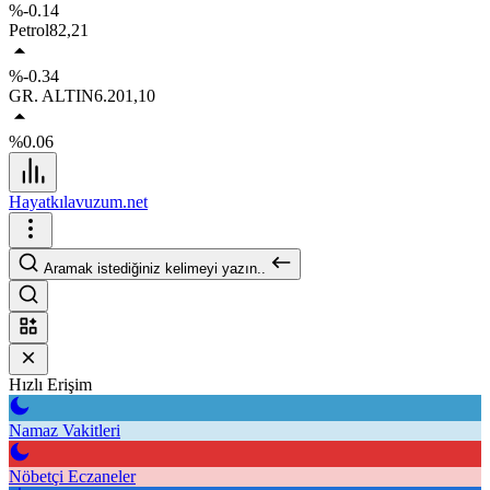
%-0.14
Petrol
82,21
%-0.34
GR. ALTIN
6.201,10
%0.06
Hayatkılavuzum.net
Aramak istediğiniz kelimeyi yazın..
Hızlı Erişim
Namaz Vakitleri
Nöbetçi Eczaneler