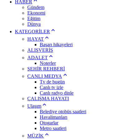
HABER
Gündem
Ekonomi
Eğitim
Dünya
KATEGORİLER
HAYAT
Başarı hikayeleri
ALIŞVERİŞ
ADALET
Noterler
ŞEHİR REHBERİ
CANLI MEDYA
Tv de bugün
Canlı tv izle
Canlı radyo dinle
ÇALIŞMA HAYATI
Ulaşım
Belediye otobüs saatleri
Havalimanları
Otogarlar
Metro saatleri
MÜZİK