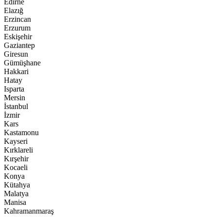
Edirne
Elazığ
Erzincan
Erzurum
Eskişehir
Gaziantep
Giresun
Gümüşhane
Hakkari
Hatay
Isparta
Mersin
İstanbul
İzmir
Kars
Kastamonu
Kayseri
Kırklareli
Kırşehir
Kocaeli
Konya
Kütahya
Malatya
Manisa
Kahramanmaraş