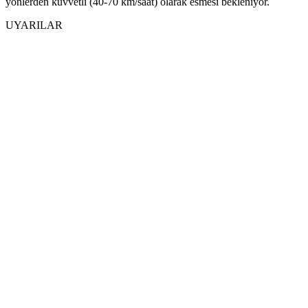
yönlerden kuvvetli (40-70 km/saat) olarak esmesi bekleniyor.
UYARILAR