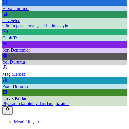
Hava Durumu
Gazeteler
Günün gazete manşetlerini inceleyin.
Canlı Tv
Son Depremler
Yol Durumu
Maç Merkezi
Puan Durumu
Döviz Kurlar
Piyasanın kalbine yakından göz atın.
Menü Oluştur