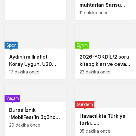
şampiyonluğu elde
muhtarları Sarısu
etti
Gençlik Kampı’nda
11 dakika önce
ağırlandı
Spor
Eğitim
Aydınlı milli atlet
2026-YÖKDİL/2 soru
Koray Uygun, U20
kitapçıkları ve cevap
Dünya
anahtarları
17 dakika önce
23 dakika önce
Şampiyonası’nda yarı
yayımlandı
finalde
Yaşam
Gündem
Bursa İznik
Havacılıkta Türkiye
‘MobilFest’in üçüncü
farkı…
durağı oldu
29 dakika önce
Havalimanlarında 7
35 dakika önce