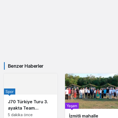
Benzer Haberler
Spor
J70 Türkiye Turu 3.
Yaşam
ayakta Team
Nautique Yachting
5 dakika önce
İzmitli mahalle