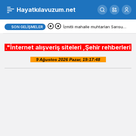
Hayatkılavuzum.net
İzmitli mahalle muhtarları Sarısu
SON GELIŞMELER
Gençlik Kampı’nda ağırlandı
alışveriş siteleri ,Şehir rehberleri , Belediy