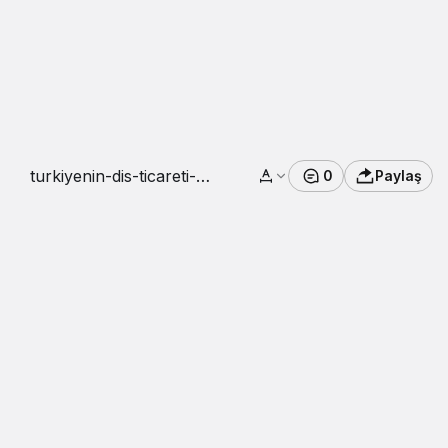
turkiyenin-dis-ticareti-
0
Paylaş
haziranda-buyudu-1-
Ob9Op2Xn.png