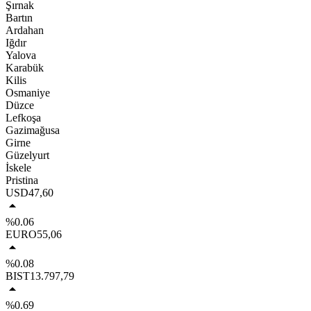
Şırnak
Bartın
Ardahan
Iğdır
Yalova
Karabük
Kilis
Osmaniye
Düzce
Lefkoşa
Gazimağusa
Girne
Güzelyurt
İskele
Pristina
USD
47,60
%0.06
EURO
55,06
%0.08
BIST
13.797,79
%0.69