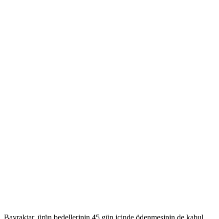
Bayraktar, ürün bedellerinin 45 gün içinde ödenmesinin de kabul