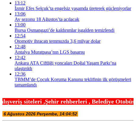
13:12
İzmir Efes Selçuk’ta engelsiz yaşamda üreterek güçleniyorlar
13:06
Av sezonu 18 Ağustos’ta açılacak
13:00
Bursa Osmangazi’de kaldırımlar işgalden temizlendi
12:54
Otomotiv ihracatı temmuzda 3,6 milyar dolar
12:48
Antalya Muratpaşa’nın LGS başarısı
12:42
Ankara ATA Çiftliği yoncaları Doğal Yaşam Parkı’na
ulaştırıldı
12:36
TBMM’de Çocuk Koruma Kanunu teklifinin ilk görüşmeleri
tamamlandı
hir rehberleri , Belediye Otobüs,Metro,Tren saatle