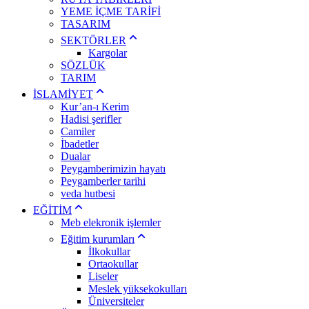
YEME İÇME TARİFİ
TASARIM
SEKTÖRLER
Kargolar
SÖZLÜK
TARIM
İSLAMİYET
Kur’an-ı Kerim
Hadisi şerifler
Camiler
İbadetler
Dualar
Peygamberimizin hayatı
Peygamberler tarihi
veda hutbesi
EĞİTİM
Meb elekronik işlemler
Eğitim kurumları
İlkokullar
Ortaokullar
Liseler
Meslek yüksekokulları
Üniversiteler