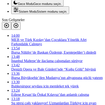
Gece Modu
Gece modunu seçin.
Sistem Modu
Sistem modunu seçin.
Son Gelişmeler
14:00
MEB ve Türk Kızılay’dan Çocuklara Yönelik Afet
Farkındalık Çalıştayı
13:54
Bursa Nilüfer’de Başkan Özdemir, Esentepeliler’i dinledi
13:48
İstanbul Maltepe’de ilaçlama çalışmaları sürüyor
13:42
Denizli Opera ve Bale Günleri’nde “Kuğu Gölü” büyüsü
13:36
Bursa Büyükşehir’den Mudanya’nın altyapısına güçlü yatırım
13:30
Balıkesirspor sevdası için memleket tek yürek
13:24
Edirne Keşan’da Önkal Kılavuz’dan anlamlı çalışma
13:18
Su stresi çağı yaklaşıyor! Uzmanlardan Türkiye için uyarı