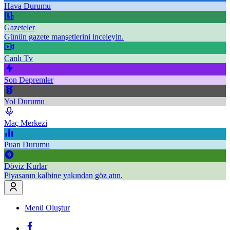
Hava Durumu
Gazeteler
Günün gazete manşetlerini inceleyin.
Canlı Tv
Son Depremler
Yol Durumu
Maç Merkezi
Puan Durumu
Döviz Kurlar
Piyasanın kalbine yakından göz atın.
Menü Oluştur