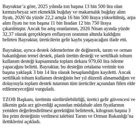
Bayraktar’a göre, 2025 yılında ton başına 13 bin 500 lira olan
kırmızı/beyaz sert ekmeklik buğday ve makarnalık buğday alım
fiyatı, 2026’da yüzde 22,2 artışla 16 bin 500 liraya yükseltilmiş, arpa
alım fiyatı ise ton başına 11 bin liradan 12 bin 750 liraya
çıkarılmıştır. Ancak bu artış oranlarının, 2026 Nisan ayında yüzde
32,37 olarak gerçekleşen enflasyon oranının altında kaldığını
belirten Bayraktar, üreticilerin gelir kaybı yaşayacağını ifade etti.
Bayraktar, ayrıca destek ödemelerine de değinerek, tarım ve orman
bakanlığının temel destek, planlı üretim desteği ve sertifikalı tohum
kullanım desteği kapsamında toplam dekara 979,60 lira ödeme
yapacağını belirtti. Bayraktar, bu desteğin ortalama verimle ton
başına yaklaşık 3 bin 14 lira olarak hesaplandığını kaydetti. Ancak
sertifikalı tohum kullanım desteğinin her yıl düzenli alınamadığını ve
dolayısıyla toplam destek tutarının tüm üreticiler açısından fiilen elde
edilemeyeceğini vurguladı.
TZOB Başkanı, üretimin sürdürülebilirliği, üretici gelir güvencesi ve
ülkenin gıda arz güvenliği açısından müdahale alım fiyatlarının
yeniden değerlendirilmesi gerektiğini belirterek, kilogram başına 3
lira prim desteğinin verilmesi talebini Tarım ve Orman Bakanlığı’na
ilettiklerini açıkladı.