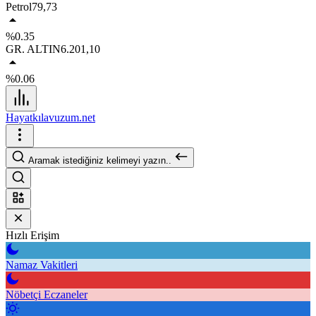
Petrol
79,73
%0.35
GR. ALTIN
6.201,10
%0.06
Hayatkılavuzum.net
Aramak istediğiniz kelimeyi yazın..
Hızlı Erişim
Namaz Vakitleri
Nöbetçi Eczaneler