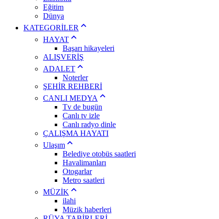
Eğitim
Dünya
KATEGORİLER
HAYAT
Başarı hikayeleri
ALIŞVERİŞ
ADALET
Noterler
ŞEHİR REHBERİ
CANLI MEDYA
Tv de bugün
Canlı tv izle
Canlı radyo dinle
ÇALIŞMA HAYATI
Ulaşım
Belediye otobüs saatleri
Havalimanları
Otogarlar
Metro saatleri
MÜZİK
ilahi
Müzik haberleri
RÜYA TABİRLERİ