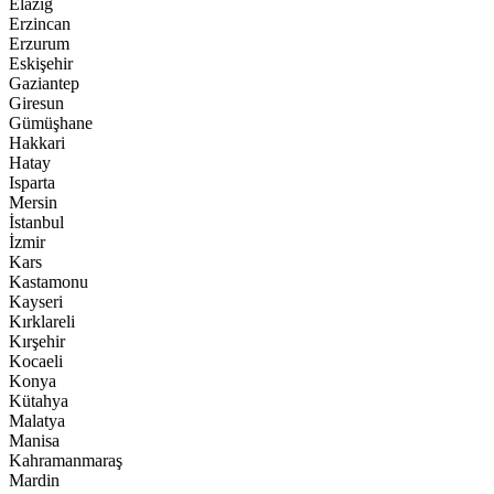
Elazığ
Erzincan
Erzurum
Eskişehir
Gaziantep
Giresun
Gümüşhane
Hakkari
Hatay
Isparta
Mersin
İstanbul
İzmir
Kars
Kastamonu
Kayseri
Kırklareli
Kırşehir
Kocaeli
Konya
Kütahya
Malatya
Manisa
Kahramanmaraş
Mardin