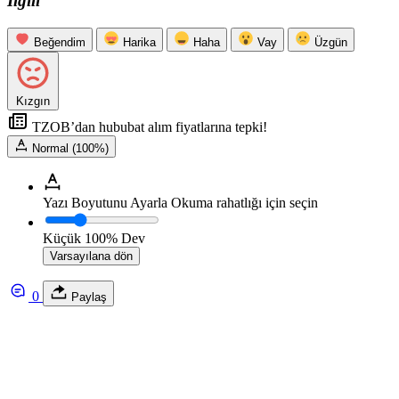
İlgili
Beğendim
Harika
Haha
Vay
Üzgün
Kızgın
TZOB’dan hububat alım fiyatlarına tepki!
Normal (100%)
Yazı Boyutunu Ayarla
Okuma rahatlığı için seçin
Küçük
100%
Dev
Varsayılana dön
0
Paylaş