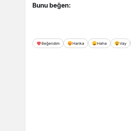
Bunu beğen:
Beğendim
Harika
Haha
Vay