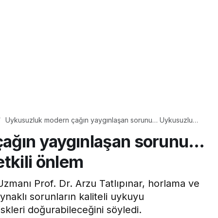
Uykusuzluk modern çağın yaygınlaşan sorunu… Uykusuzluğa
karşı 5 etkili önlem
ağın yaygınlaşan sorunu…
tkili önlem
Uzmanı Prof. Dr. Arzu Tatlıpınar, horlama ve
naklı sorunların kaliteli uykuyu
iskleri doğurabileceğini söyledi.