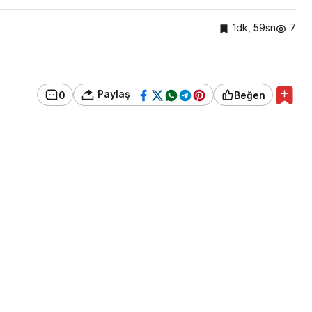
1dk, 59sn
7
Paylaş
0
Beğen