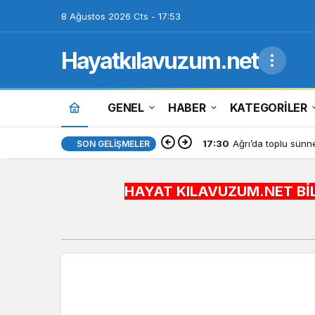
8 Ağustos 2026 Cts - 17:53
Hayatkılavuzum.net
GENEL
HABER
KATEGORİLER
17:30
Ağrı’da toplu sünne
SON GELIŞMELER
HAYAT KILAVUZUM.NET BİLGİYİ HAYAT