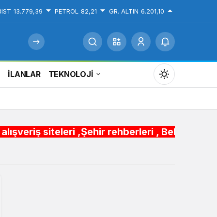
BIST
13.779,39
PETROL
82,21
GR. ALTIN
6.201,10
İ
İLANLAR
TEKNOLOJİ
Mod
değiştir
eri ,Şehir rehberleri , Belediye Otobüs,Metro,T
Gündüz Modu
Gündüz modunu seçin.
Gece Modu
Gece modunu seçin.