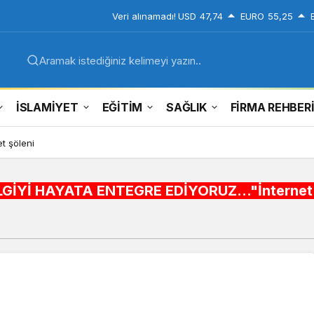
Veri alınamadı!
USD
47,74
EURO
55,25
Aramak istediğiniz kelimeyi yazın..
İSLAMİYET
EĞİTİM
SAĞLIK
FİRMA REHBER
t şöleni
A ENTEGRE EDİYORUZ..."İnternet alışveriş sitel