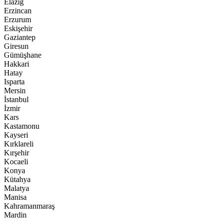
Elazığ
Erzincan
Erzurum
Eskişehir
Gaziantep
Giresun
Gümüşhane
Hakkari
Hatay
Isparta
Mersin
İstanbul
İzmir
Kars
Kastamonu
Kayseri
Kırklareli
Kırşehir
Kocaeli
Konya
Kütahya
Malatya
Manisa
Kahramanmaraş
Mardin