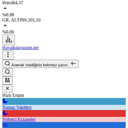
Petrol
84,37
%0.98
GR. ALTIN
6.201,10
%0.06
Hayatkılavuzum.net
Aramak istediğiniz kelimeyi yazın..
Hızlı Erişim
Namaz Vakitleri
Nöbetçi Eczaneler