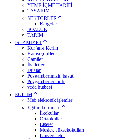
YEME İÇME TARİFİ
TASARIM
SEKTÖRLER
Kargolar
SÖZLÜK
TARIM
İSLAMİYET
Kur’an-ı Kerim
Hadisi şerifler
Camiler
İbadetler
Dualar
Peygamberimizin hayatı
Peygamberler tarihi
veda hutbesi
EĞİTİM
Meb elekronik işlemler
Eğitim kurumları
İlkokullar
Ortaokullar
Liseler
Meslek yüksekokulları
Üniversiteler