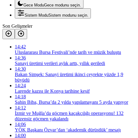
Gece Modu
Gece modunu seçin.
Sistem Modu
Sistem modunu seçin.
Son Gelişmeler
14:42
Uluslararası Bursa Festivali’nde tarih ve müzik buluştu
14:36
Sanayi üretimi verileri aylık arttı, yıllık geriledi
14:30
Bakan Şimşek: Sanayi üretimi ikinci çeyrekte yüzde 1,9
büyüdü
14:24
Larende kazısı ile Konya tarihine keşif
14:18
Şahin Biba, Bursa’da 2 yılda yapılamayanı 5 ayda yapıyor
14:12
İzmir ve Muğla’da göçmen kaçakçılığı operasyonu! 132
düzensiz göçmen yakalandı
14:06
YÖK Başkanı Özvar’dan ‘akademik dürüstlük’ mesajı
14:00