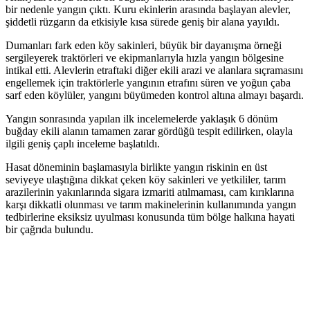
bir nedenle yangın çıktı. Kuru ekinlerin arasında başlayan alevler,
şiddetli rüzgarın da etkisiyle kısa sürede geniş bir alana yayıldı.
Dumanları fark eden köy sakinleri, büyük bir dayanışma örneği
sergileyerek traktörleri ve ekipmanlarıyla hızla yangın bölgesine
intikal etti. Alevlerin etraftaki diğer ekili arazi ve alanlara sıçramasını
engellemek için traktörlerle yangının etrafını süren ve yoğun çaba
sarf eden köylüler, yangını büyümeden kontrol altına almayı başardı.
Yangın sonrasında yapılan ilk incelemelerde yaklaşık 6 dönüm
buğday ekili alanın tamamen zarar gördüğü tespit edilirken, olayla
ilgili geniş çaplı inceleme başlatıldı.
Hasat döneminin başlamasıyla birlikte yangın riskinin en üst
seviyeye ulaştığına dikkat çeken köy sakinleri ve yetkililer, tarım
arazilerinin yakınlarında sigara izmariti atılmaması, cam kırıklarına
karşı dikkatli olunması ve tarım makinelerinin kullanımında yangın
tedbirlerine eksiksiz uyulması konusunda tüm bölge halkına hayati
bir çağrıda bulundu.