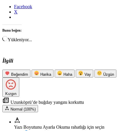
Facebook
X
Bunu beğen:
Yükleniyor...
İlgili
Beğendim
Harika
Haha
Vay
Üzgün
Kızgın
Uzunköprü’de buğday yangını korkuttu
Normal (100%)
Yazı Boyutunu Ayarla
Okuma rahatlığı için seçin