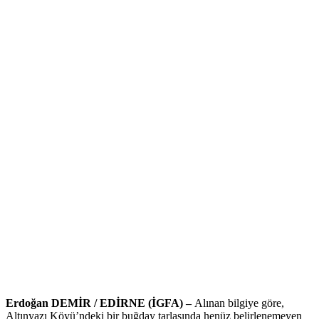
Erdoğan DEMİR / EDİRNE (İGFA) –
Alınan bilgiye göre,
Altınyazı Köyü’ndeki bir buğday tarlasında henüz belirlenemeyen