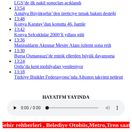
LGS’de ilk nakil sonuçları açıklandı
13:54
Antalya Büyükşehir’den üreticiye tırnak bakım desteği
13:48
Konya Karatay’dan konutta 46. hamle
13:42
Konya Selçuklular 2000’li yıllara gitti
13:36
Manisalıların Akpınar Mesire Alanı özlemi sona erdi
13:30
Bursa Osmangazi’de minik ellerden büyük dayanışma
13:24
Ordu’da kent mobilyaları yenileniyor
13:18
Türkiye Bisiklet Federasyonu’nda Ağustos takvimi netleşti
HAYATFM YAYINDA
 Belediye Otobüs,Metro,Tren saatleri ,Hastaneler, 