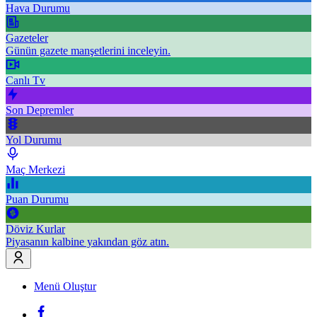
Hava Durumu
Gazeteler
Günün gazete manşetlerini inceleyin.
Canlı Tv
Son Depremler
Yol Durumu
Maç Merkezi
Puan Durumu
Döviz Kurlar
Piyasanın kalbine yakından göz atın.
Menü Oluştur