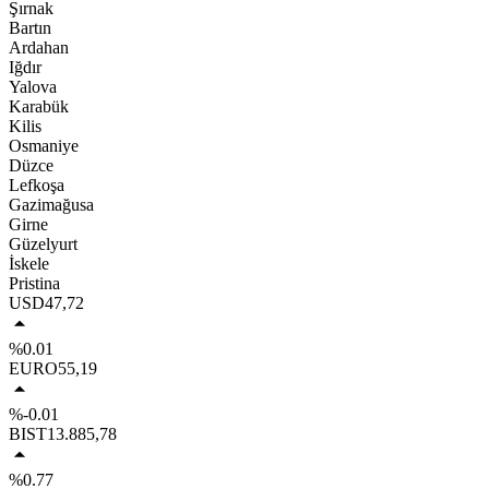
Şırnak
Bartın
Ardahan
Iğdır
Yalova
Karabük
Kilis
Osmaniye
Düzce
Lefkoşa
Gazimağusa
Girne
Güzelyurt
İskele
Pristina
USD
47,72
%0.01
EURO
55,19
%-0.01
BIST
13.885,78
%0.77