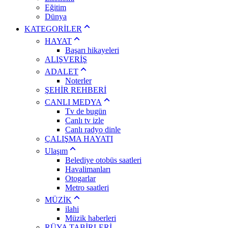
Eğitim
Dünya
KATEGORİLER
HAYAT
Başarı hikayeleri
ALIŞVERİŞ
ADALET
Noterler
ŞEHİR REHBERİ
CANLI MEDYA
Tv de bugün
Canlı tv izle
Canlı radyo dinle
ÇALIŞMA HAYATI
Ulaşım
Belediye otobüs saatleri
Havalimanları
Otogarlar
Metro saatleri
MÜZİK
ilahi
Müzik haberleri
RÜYA TABİRLERİ