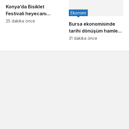
Konya’da Bisiklet
Ekonomi
Festivali heyecanı
başladı
25 dakika önce
Bursa ekonomisinde
tarihi dönüşüm hamlesi
resmen başladı…
31 dakika önce
TEKNOSAB KOBİ
OSB’de başvurular
başladı