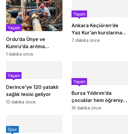
Yaşam
Ankara Keçiören’de
Yaşam
Yaz Kur’an kurslarına
Ordu’da Ünye ve
ikram desteği
7 dakika önce
Kumru’da arıtma
tesisleri yenileniyor
1 dakika önce
Yaşam
Yaşam
Derince’ye 120 yataklı
Bursa Yıldırım’da
sağlık tesisi geliyor
çocuklar hem öğreniyor
13 dakika önce
hem eğleniyor
19 dakika önce
Spor