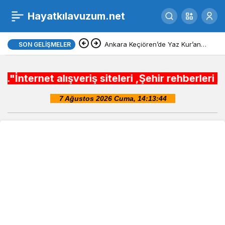
Van devlet lise okulları
Hayatkılavuzum.net
0
Ankara Keçiören’de Yaz Kur’an
SON GELIŞMELER
kurslarına ikram desteği
alışveriş siteleri ,Şehir rehberleri , Belediye