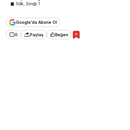
0dk, 2sn
1
Google'da Abone Ol
0
Paylaş
Beğen