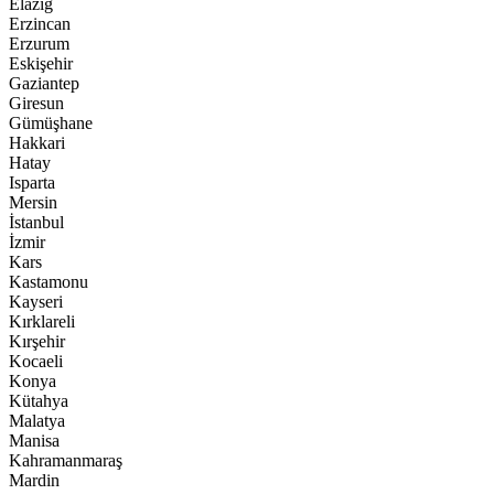
Elazığ
Erzincan
Erzurum
Eskişehir
Gaziantep
Giresun
Gümüşhane
Hakkari
Hatay
Isparta
Mersin
İstanbul
İzmir
Kars
Kastamonu
Kayseri
Kırklareli
Kırşehir
Kocaeli
Konya
Kütahya
Malatya
Manisa
Kahramanmaraş
Mardin