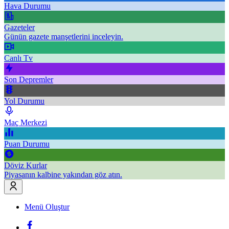
Hava Durumu
Gazeteler
Günün gazete manşetlerini inceleyin.
Canlı Tv
Son Depremler
Yol Durumu
Maç Merkezi
Puan Durumu
Döviz Kurlar
Piyasanın kalbine yakından göz atın.
Menü Oluştur