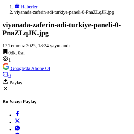
Haberler
viyanada-zaferin-adi-turkiye-paneli-0-PnaZLqJK.jpg
viyanada-zaferin-adi-turkiye-paneli-0-
PnaZLqJK.jpg
17 Temmuz 2025, 18:24
yayınlandı
0dk, 0sn
1
Google'da Abone Ol
0
Paylaş
Bu Yazıyı Paylaş