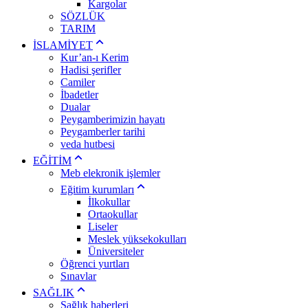
Kargolar
SÖZLÜK
TARIM
İSLAMİYET
Kur’an-ı Kerim
Hadisi şerifler
Camiler
İbadetler
Dualar
Peygamberimizin hayatı
Peygamberler tarihi
veda hutbesi
EĞİTİM
Meb elekronik işlemler
Eğitim kurumları
İlkokullar
Ortaokullar
Liseler
Meslek yüksekokulları
Üniversiteler
Öğrenci yurtları
Sınavlar
SAĞLIK
Sağlık haberleri