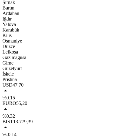
Şırnak
Bartın
Ardahan
Iğdır
Yalova
Karabük
Kilis
Osmaniye
Düzce
Lefkoşa
Gazimağusa
Girne
Güzelyurt
İskele
Pristina
USD
47,70
%0.15
EURO
55,20
%0.32
BIST
13.779,39
%-0.14