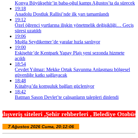
Konya Büyükşehir’in baba-oğul kampı Ağustos’ta da sürecek
19:18
Anadolu Dostluk Rallisi’nde ilk yarı tamamlandı
19:12
Özel öğrenci yurtlarına ilişkin yönetmelik değişikliği… Geçiş
süresi uzatıldı
19:06
Muğla Seydikemer’de yaralar hızla sarılıyor
19:00
Eskişehir’de Kentpark Yapay Plajı yeni sezonda hizmete
açıldı
18:54
Cevdet Yılmaz: Mekke Ortak Savunma Anlaşması bölgesel
güvenliğe katkı sağlayacak
18:48
Kütahya’da komşuluk bağları güçleniyor
18:42
Batman Sason Devlet’te çalışanların talepleri dinlendi
hir rehberleri , Belediye Otobüs,Metro,Tren saatle