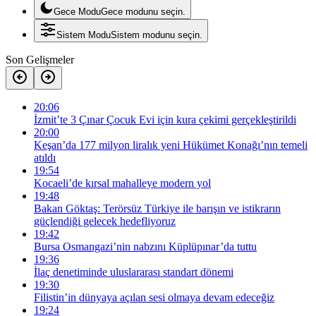
Gece Modu
Gece modunu seçin.
Sistem Modu
Sistem modunu seçin.
Son Gelişmeler
20:06
İzmit’te 3 Çınar Çocuk Evi için kura çekimi gerçekleştirildi
20:00
Keşan’da 177 milyon liralık yeni Hükümet Konağı’nın temeli
atıldı
19:54
Kocaeli’de kırsal mahalleye modern yol
19:48
Bakan Göktaş: Terörsüz Türkiye ile barışın ve istikrarın
güçlendiği gelecek hedefliyoruz
19:42
Bursa Osmangazi’nin nabzını Küplüpınar’da tuttu
19:36
İlaç denetiminde uluslararası standart dönemi
19:30
Filistin’in dünyaya açılan sesi olmaya devam edeceğiz
19:24