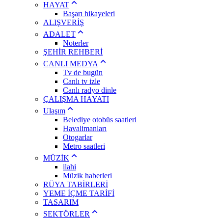
HAYAT
Başarı hikayeleri
ALIŞVERİŞ
ADALET
Noterler
ŞEHİR REHBERİ
CANLI MEDYA
Tv de bugün
Canlı tv izle
Canlı radyo dinle
ÇALIŞMA HAYATI
Ulaşım
Belediye otobüs saatleri
Havalimanları
Otogarlar
Metro saatleri
MÜZİK
ilahi
Müzik haberleri
RÜYA TABİRLERİ
YEME İÇME TARİFİ
TASARIM
SEKTÖRLER