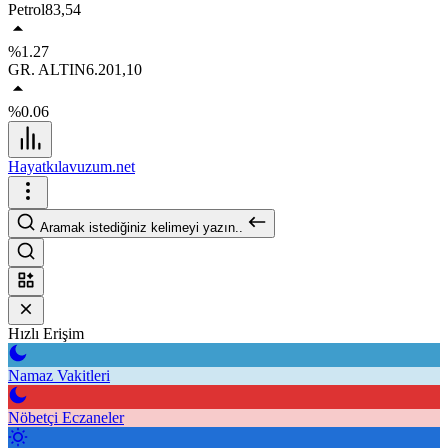
Petrol
83,54
%1.27
GR. ALTIN
6.201,10
%0.06
Hayatkılavuzum.net
Aramak istediğiniz kelimeyi yazın..
Hızlı Erişim
Namaz Vakitleri
Nöbetçi Eczaneler