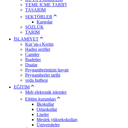
YEME İÇME TARİFİ
TASARIM
SEKTÖRLER
Kargolar
SÖZLÜK
TARIM
İSLAMİYET
Kur’an-ı Kerim
Hadisi şerifler
Camiler
İbadetler
Dualar
Peygamberimizin hayatı
Peygamberler tarihi
veda hutbesi
EĞİTİM
Meb elekronik işlemler
Eğitim kurumları
İlkokullar
Ortaokullar
Liseler
Meslek yüksekokulları
Üniversiteler