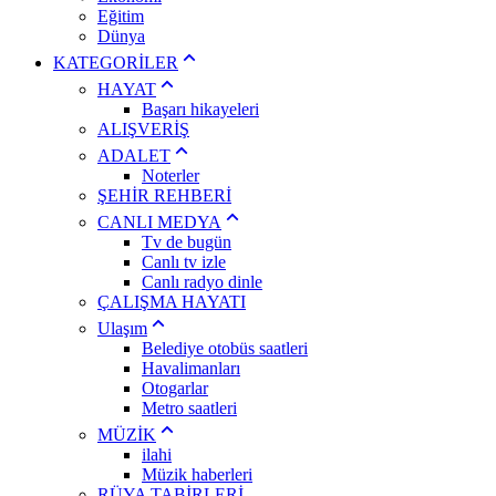
Eğitim
Dünya
KATEGORİLER
HAYAT
Başarı hikayeleri
ALIŞVERİŞ
ADALET
Noterler
ŞEHİR REHBERİ
CANLI MEDYA
Tv de bugün
Canlı tv izle
Canlı radyo dinle
ÇALIŞMA HAYATI
Ulaşım
Belediye otobüs saatleri
Havalimanları
Otogarlar
Metro saatleri
MÜZİK
ilahi
Müzik haberleri
RÜYA TABİRLERİ