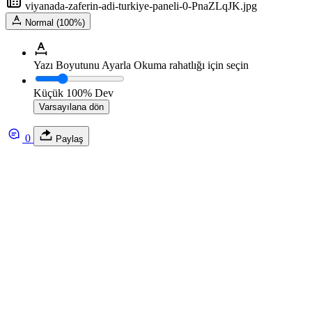
viyanada-zaferin-adi-turkiye-paneli-0-PnaZLqJK.jpg
Normal (100%)
Yazı Boyutunu Ayarla
Okuma rahatlığı için seçin
Küçük
100%
Dev
Varsayılana dön
0
Paylaş