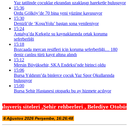
Yaz tatilinde çocuklar ekrandan uzaklaşıp hareketle buluşuyor
15:36
Ordu Gölköy’de 70 bina yeni yüzüne kavuşuyor
15:30
Denizli’de ‘KoşuYolu’ baştan sona yenileniyor
15:24
Antalya’da Kırkgöz su kaynaklarında ortak koruma
seferberliği
15:18
Bozcaada mercan resifleri için koruma seferberliği… 180
deniz canlısı türü kayıt altına alındı
15:12
Mersin Büyükşehir, SKA Endeksi’nde birinci oldu
15:06
Bursa Yıldırım’da binlerce çocuk Yaz Spor Okullarında
buluşuyor
15:00
Bursa Şehir Hastanesi otoparkı bu ay hizmete açılıyor
hir rehberleri , Belediye Otobüs,Metro,Tren saatle