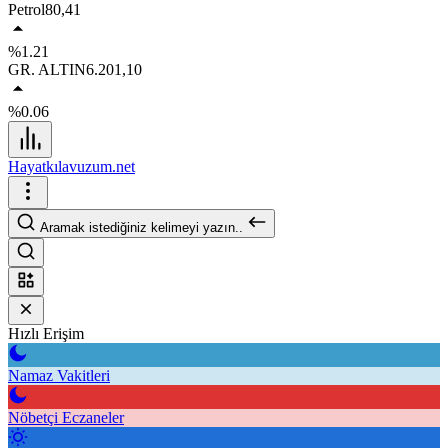
Petrol
80,41
%1.21
GR. ALTIN
6.201,10
%0.06
Hayatkılavuzum.net
Aramak istediğiniz kelimeyi yazın..
Hızlı Erişim
Namaz Vakitleri
Nöbetçi Eczaneler