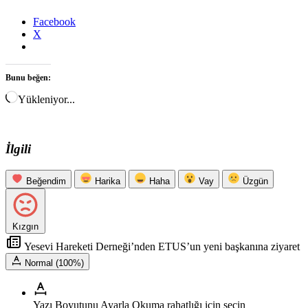
Facebook
X
Bunu beğen:
Yükleniyor...
İlgili
Beğendim
Harika
Haha
Vay
Üzgün
Kızgın
Yesevi Hareketi Derneği’nden ETUS’un yeni başkanına ziyaret
Normal (100%)
Yazı Boyutunu Ayarla
Okuma rahatlığı için seçin