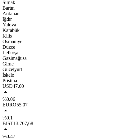
Şırnak
Bartın
Ardahan
Iğdır
Yalova
Karabük
Kilis
Osmaniye
Düzce
Lefkoşa
Gazimağusa
Girne
Güzelyurt
İskele
Pristina
USD
47,60
%0.06
EURO
55,07
%0.1
BIST
13.767,68
%0.47