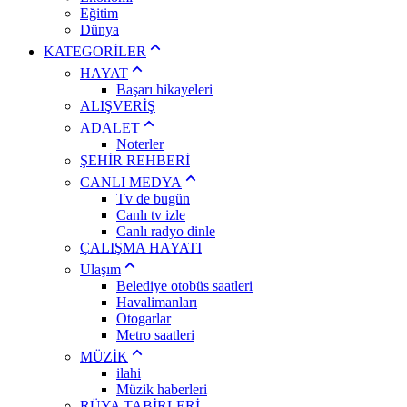
Eğitim
Dünya
KATEGORİLER
HAYAT
Başarı hikayeleri
ALIŞVERİŞ
ADALET
Noterler
ŞEHİR REHBERİ
CANLI MEDYA
Tv de bugün
Canlı tv izle
Canlı radyo dinle
ÇALIŞMA HAYATI
Ulaşım
Belediye otobüs saatleri
Havalimanları
Otogarlar
Metro saatleri
MÜZİK
ilahi
Müzik haberleri
RÜYA TABİRLERİ