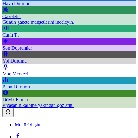
Hava Durumu
Gazeteler
Günün gazete manşetlerini inceleyin.
Canlı Tv
Son Depremler
Yol Durumu
Maç Merkezi
Puan Durumu
Döviz Kurlar
Piyasanın kalbine yakından göz atın.
Menü Oluştur