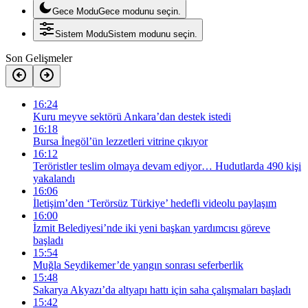
Gece Modu
Gece modunu seçin.
Sistem Modu
Sistem modunu seçin.
Son Gelişmeler
16:24
Kuru meyve sektörü Ankara’dan destek istedi
16:18
Bursa İnegöl’ün lezzetleri vitrine çıkıyor
16:12
Teröristler teslim olmaya devam ediyor… Hudutlarda 490 kişi
yakalandı
16:06
İletişim’den ‘Terörsüz Türkiye’ hedefli videolu paylaşım
16:00
İzmit Belediyesi’nde iki yeni başkan yardımcısı göreve
başladı
15:54
Muğla Seydikemer’de yangın sonrası seferberlik
15:48
Sakarya Akyazı’da altyapı hattı için saha çalışmaları başladı
15:42