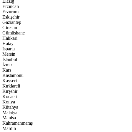
Elazığ
Erzincan
Erzurum
Eskişehir
Gaziantep
Giresun
Gümüşhane
Hakkari
Hatay
Isparta
Mersin
İstanbul
İzmir
Kars
Kastamonu
Kayseri
Kırklareli
Kırşehir
Kocaeli
Konya
Kütahya
Malatya
Manisa
Kahramanmaraş
Mardin