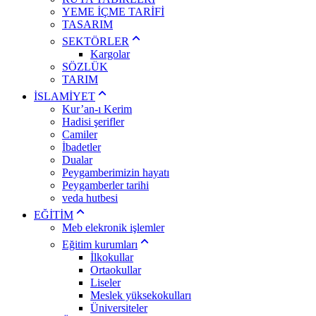
YEME İÇME TARİFİ
TASARIM
SEKTÖRLER
Kargolar
SÖZLÜK
TARIM
İSLAMİYET
Kur’an-ı Kerim
Hadisi şerifler
Camiler
İbadetler
Dualar
Peygamberimizin hayatı
Peygamberler tarihi
veda hutbesi
EĞİTİM
Meb elekronik işlemler
Eğitim kurumları
İlkokullar
Ortaokullar
Liseler
Meslek yüksekokulları
Üniversiteler