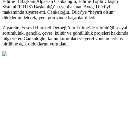
Edirne İl Başkanı Alpaslan Cankaloğlu, Edirne Toplu Ulaşım
Sistemi (ETUS) Başkanlığı’na yeni atanan Aytaç Dilci’yi
makamında ziyaret etti. Cankaloğlu, Dilci’ye “hayırlı olsun”
dileklerini ileterek, yeni görevinde başarılar diledi.
Ziyarette, Yesevi Hareketi Derneği’nin Edirne’de yürüttüğü sosyal
sorumluluk, gençlik, çevre, kültür ve gönüllülük projeleri hakkında
bilgi veren Cankaloğlu, kamu kurumları ve yerel yönetimlerle iş
birliğine açık olduklarını vurguladı.