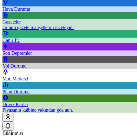
Hava Durumu
Gazeteler
Günün gazete manşetlerini inceleyin.
Canlı Tv
Son Depremler
Yol Durumu
Maç Merkezi
Puan Durumu
Döviz Kurlar
Piyasanın kalbine yakından göz atın.
Bildirimler