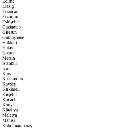
Edirne
Elazığ
Erzincan
Erzurum
Eskişehir
Gaziantep
Giresun
Gümüşhane
Hakkari
Hatay
Isparta
Mersin
İstanbul
İzmir
Kars
Kastamonu
Kayseri
Kırklareli
Kırşehir
Kocaeli
Konya
Kütahya
Malatya
Manisa
Kahramanmaraş