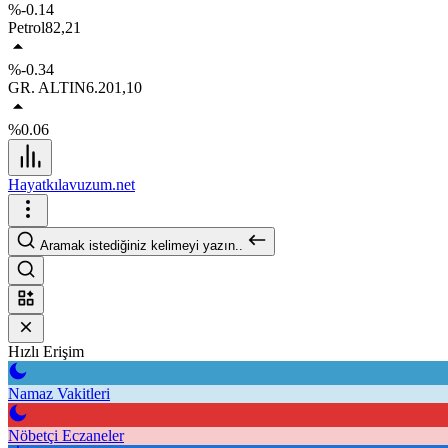
%-0.14
Petrol
82,21
%-0.34
GR. ALTIN
6.201,10
%0.06
Hayatkılavuzum.net
Aramak istediğiniz kelimeyi yazın..
Hızlı Erişim
Namaz Vakitleri
Nöbetçi Eczaneler