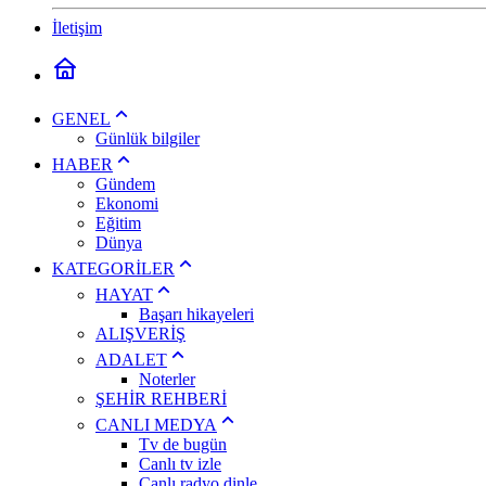
İletişim
GENEL
Günlük bilgiler
HABER
Gündem
Ekonomi
Eğitim
Dünya
KATEGORİLER
HAYAT
Başarı hikayeleri
ALIŞVERİŞ
ADALET
Noterler
ŞEHİR REHBERİ
CANLI MEDYA
Tv de bugün
Canlı tv izle
Canlı radyo dinle