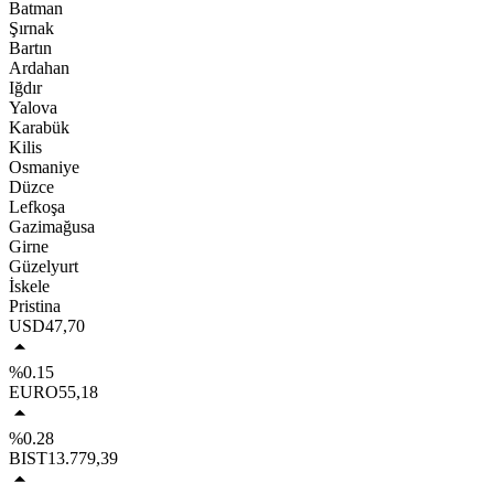
Batman
Şırnak
Bartın
Ardahan
Iğdır
Yalova
Karabük
Kilis
Osmaniye
Düzce
Lefkoşa
Gazimağusa
Girne
Güzelyurt
İskele
Pristina
USD
47,70
%0.15
EURO
55,18
%0.28
BIST
13.779,39