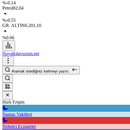
%-0.14
Petrol
82,04
%-0.55
GR. ALTIN
6.201,10
%0.06
Hayatkılavuzum.net
Aramak istediğiniz kelimeyi yazın..
Hızlı Erişim
Namaz Vakitleri
Nöbetçi Eczaneler