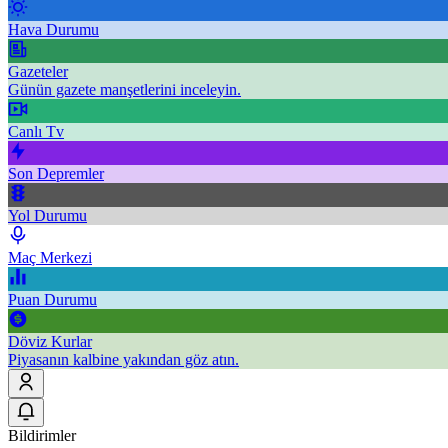
Hava Durumu
Gazeteler
Günün gazete manşetlerini inceleyin.
Canlı Tv
Son Depremler
Yol Durumu
Maç Merkezi
Puan Durumu
Döviz Kurlar
Piyasanın kalbine yakından göz atın.
Bildirimler