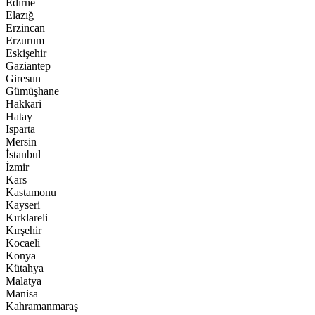
Edirne
Elazığ
Erzincan
Erzurum
Eskişehir
Gaziantep
Giresun
Gümüşhane
Hakkari
Hatay
Isparta
Mersin
İstanbul
İzmir
Kars
Kastamonu
Kayseri
Kırklareli
Kırşehir
Kocaeli
Konya
Kütahya
Malatya
Manisa
Kahramanmaraş