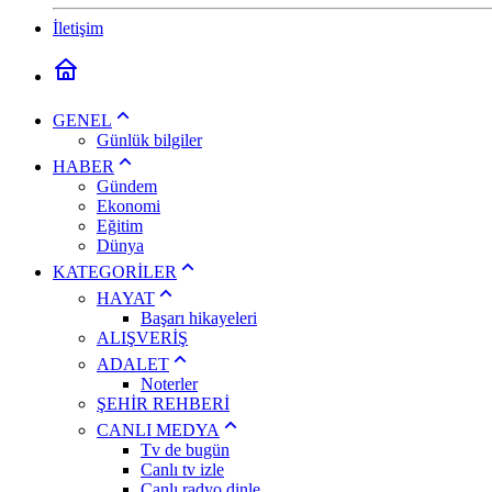
İletişim
GENEL
Günlük bilgiler
HABER
Gündem
Ekonomi
Eğitim
Dünya
KATEGORİLER
HAYAT
Başarı hikayeleri
ALIŞVERİŞ
ADALET
Noterler
ŞEHİR REHBERİ
CANLI MEDYA
Tv de bugün
Canlı tv izle
Canlı radyo dinle