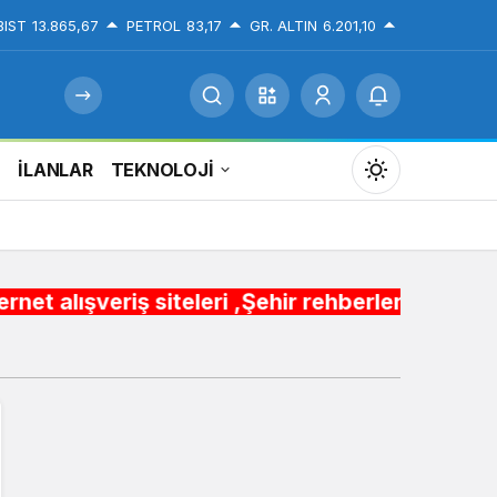
BIST
13.865,67
PETROL
83,17
GR. ALTIN
6.201,10
İ
İLANLAR
TEKNOLOJİ
Mod
değiştir
 siteleri ,Şehir rehberleri , Belediye Otobüs,
Gündüz Modu
Gündüz modunu seçin.
Gece Modu
Gece modunu seçin.