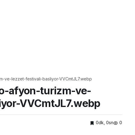
izm-ve-lezzet-festivali-basliyor-VVCmtJL7.webp
ro-afyon-turizm-ve-
sliyor-VVCmtJL7.webp
0dk, 0sn
0