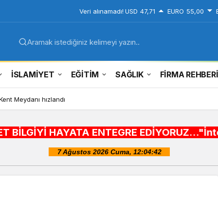
Veri alınamadı!
USD
47,71
EURO
55,00
Aramak istediğiniz kelimeyi yazın..
İSLAMİYET
EĞİTİM
SAĞLIK
FİRMA REHBER
 Kent Meydanı hızlandı
 HAYATA ENTEGRE EDİYORUZ..."İnternet alışveriş