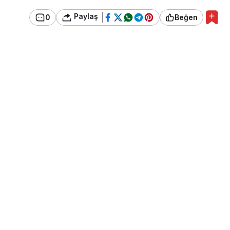
Paylaş
0
Beğen