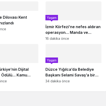
e Dilovası Kent
Yaşam
ızlandı
İzmir Körfezi’ne nefes aldıran
önce
operasyon… Manda ve
Bostanlı temizlendi
16 dakika önce
Yaşam
rkiye’nin Dijital
Düzce Yığılca’da Belediye
 Ödülü… Kamu
Başkanı Selami Savaş’a bir
inde zirvede
kapı daha kapandı!
önce
34 dakika önce