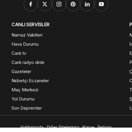
CANLI SERVİSLER
Namaz Vakitleri
N
Hava Durumu
İ
Canlı tv
E
Canlı radyo dinle
Gazeteler
Ç
Nöbetçi Eczaneler
O
Maç Merkezi
T
Yol Durumu
Ş
Son Depremler
U
Hakkımızda
Diğer Sitelerimiz
Künye
İletişim