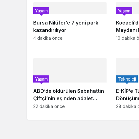
Yaşam
Yaşam
Bursa Nilüfer’e 7 yeni park
Kocaeli’d
kazandırılıyor
Meydanı h
4 dakika önce
10 dakika 
Yaşam
Teknoloji
ABD’de öldürülen Sebahattin
E-KİP’e Tü
Çiftçi’nin eşinden adalet
Dönüşüm
çağrısı: İki yıldır mağduruz
kategoris
22 dakika önce
28 dakika 