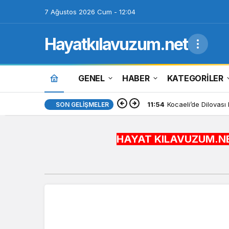
7 Ağustos 2026 Cum - 12:04
Hayatkılavuzum.net
GENEL
HABER
KATEGORİLER
11:54
Kocaeli’de Dilovası
SON GELIŞMELER
HAYAT KILAVUZUM.NET BİLGİYİ