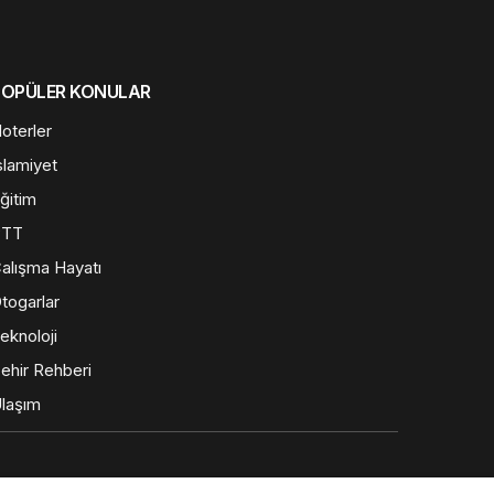
POPÜLER KONULAR
oterler
slamiyet
ğitim
PTT
alışma Hayatı
togarlar
eknoloji
ehir Rehberi
laşım