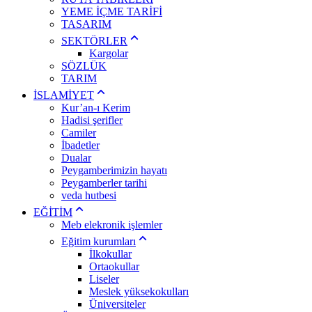
YEME İÇME TARİFİ
TASARIM
SEKTÖRLER
Kargolar
SÖZLÜK
TARIM
İSLAMİYET
Kur’an-ı Kerim
Hadisi şerifler
Camiler
İbadetler
Dualar
Peygamberimizin hayatı
Peygamberler tarihi
veda hutbesi
EĞİTİM
Meb elekronik işlemler
Eğitim kurumları
İlkokullar
Ortaokullar
Liseler
Meslek yüksekokulları
Üniversiteler