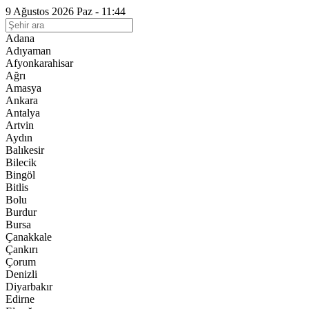
9 Ağustos 2026 Paz - 11:44
Adana
Adıyaman
Afyonkarahisar
Ağrı
Amasya
Ankara
Antalya
Artvin
Aydın
Balıkesir
Bilecik
Bingöl
Bitlis
Bolu
Burdur
Bursa
Çanakkale
Çankırı
Çorum
Denizli
Diyarbakır
Edirne