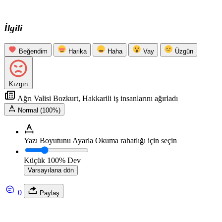
İlgili
Beğendim
Harika
Haha
Vay
Üzgün
Kızgın
Ağrı Valisi Bozkurt, Hakkarili iş insanlarını ağırladı
Normal (100%)
Yazı Boyutunu Ayarla
Okuma rahatlığı için seçin
Küçük
100%
Dev
Varsayılana dön
0
Paylaş