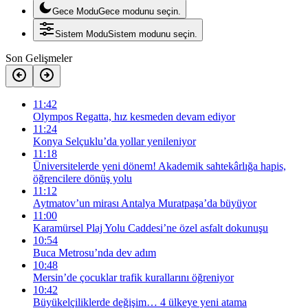
Gece Modu
Gece modunu seçin.
Sistem Modu
Sistem modunu seçin.
Son Gelişmeler
11:42
Olympos Regatta, hız kesmeden devam ediyor
11:24
Konya Selçuklu’da yollar yenileniyor
11:18
Üniversitelerde yeni dönem! Akademik sahtekârlığa hapis,
öğrencilere dönüş yolu
11:12
Aytmatov’un mirası Antalya Muratpaşa’da büyüyor
11:00
Karamürsel Plaj Yolu Caddesi’ne özel asfalt dokunuşu
10:54
Buca Metrosu’nda dev adım
10:48
Mersin’de çocuklar trafik kurallarını öğreniyor
10:42
Büyükelçiliklerde değişim… 4 ülkeye yeni atama