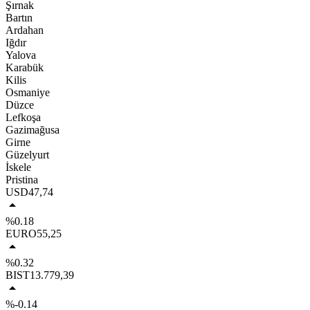
Şırnak
Bartın
Ardahan
Iğdır
Yalova
Karabük
Kilis
Osmaniye
Düzce
Lefkoşa
Gazimağusa
Girne
Güzelyurt
İskele
Pristina
USD
47,74
%0.18
EURO
55,25
%0.32
BIST
13.779,39
%-0.14