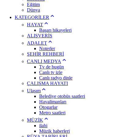
Eğitim
Dünya
KATEGORİLER
HAYAT
Başarı hikayeleri
ALIŞVERİŞ
ADALET
Noterler
ŞEHİR REHBERİ
CANLI MEDYA
Tv de bugün
Canlı tv izle
Canlı radyo dinle
ÇALIŞMA HAYATI
Ulaşım
Belediye otobüs saatleri
Havalimanları
Otogarlar
Metro saatleri
MÜZİK
ilahi
Müzik haberleri
RÜYA TABİRLERİ