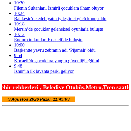
10:30
Filenin Sultanları, İzmirli çocuklara ilham oluyor
10:24
Balıkesir’de edebiyatın iyileştirici gücü konuşuldu
10:18
Mersin’de çocuklar geleneksel oyunlarla buluştu
10:12
Enduro tutkunları Kocaeli’de buluştu
10:00
Başkentte yavru zebranın adı ‘Pijamalı’ oldu
9:54
Kocaeli’de çocuklara yangın güvenliği eğitimi
9:48
İzmir’in ilk lavanta parkı geliyor
elediye Otobüs,Metro,Tren saatleri ,Hastaneler, O