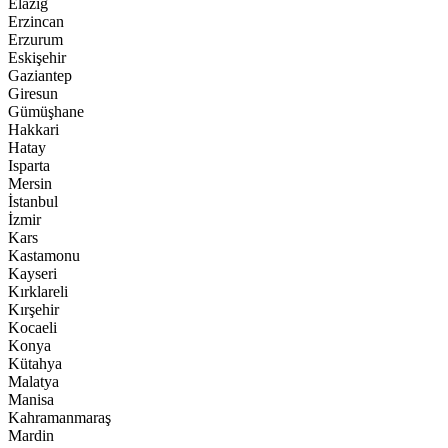
Elazığ
Erzincan
Erzurum
Eskişehir
Gaziantep
Giresun
Gümüşhane
Hakkari
Hatay
Isparta
Mersin
İstanbul
İzmir
Kars
Kastamonu
Kayseri
Kırklareli
Kırşehir
Kocaeli
Konya
Kütahya
Malatya
Manisa
Kahramanmaraş
Mardin