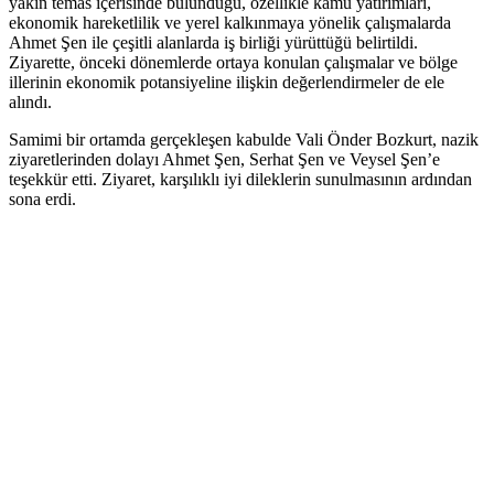
yakın temas içerisinde bulunduğu, özellikle kamu yatırımları,
ekonomik hareketlilik ve yerel kalkınmaya yönelik çalışmalarda
Ahmet Şen ile çeşitli alanlarda iş birliği yürüttüğü belirtildi.
Ziyarette, önceki dönemlerde ortaya konulan çalışmalar ve bölge
illerinin ekonomik potansiyeline ilişkin değerlendirmeler de ele
alındı.
Samimi bir ortamda gerçekleşen kabulde Vali Önder Bozkurt, nazik
ziyaretlerinden dolayı Ahmet Şen, Serhat Şen ve Veysel Şen’e
teşekkür etti. Ziyaret, karşılıklı iyi dileklerin sunulmasının ardından
sona erdi.