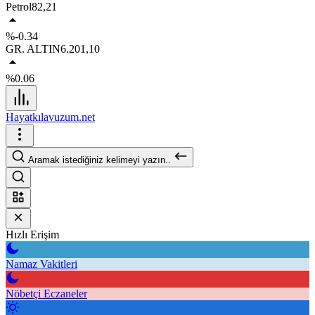
Petrol
82,21
%-0.34
GR. ALTIN
6.201,10
%0.06
Hayatkılavuzum.net
Aramak istediğiniz kelimeyi yazın..
Hızlı Erişim
Namaz Vakitleri
Nöbetçi Eczaneler