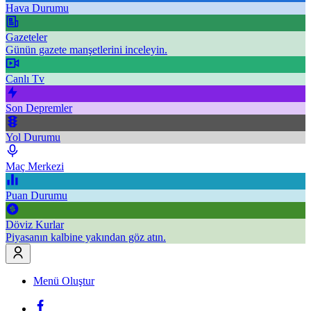
Hava Durumu
Gazeteler
Günün gazete manşetlerini inceleyin.
Canlı Tv
Son Depremler
Yol Durumu
Maç Merkezi
Puan Durumu
Döviz Kurlar
Piyasanın kalbine yakından göz atın.
Menü Oluştur