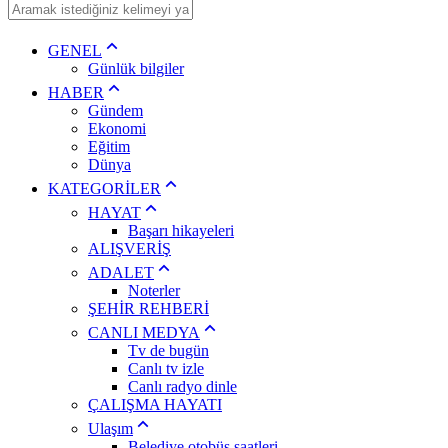
GENEL
Günlük bilgiler
HABER
Gündem
Ekonomi
Eğitim
Dünya
KATEGORİLER
HAYAT
Başarı hikayeleri
ALIŞVERİŞ
ADALET
Noterler
ŞEHİR REHBERİ
CANLI MEDYA
Tv de bugün
Canlı tv izle
Canlı radyo dinle
ÇALIŞMA HAYATI
Ulaşım
Belediye otobüs saatleri