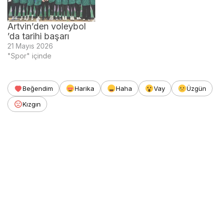
Artvin’den voleybol
’da tarihi başarı
21 Mayıs 2026
"Spor" içinde
Beğendim
Harika
Haha
Vay
Üzgün
Kızgın