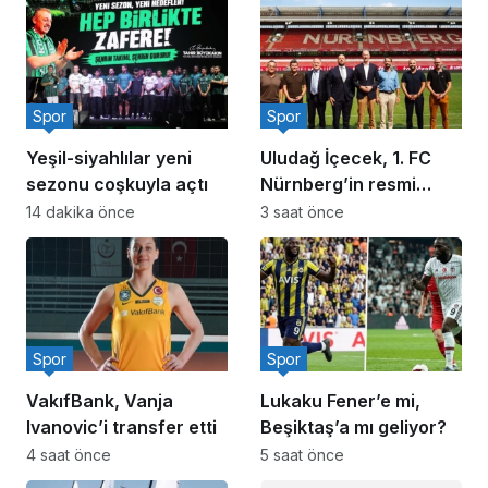
Spor
Spor
Yeşil-siyahlılar yeni
Uludağ İçecek, 1. FC
sezonu coşkuyla açtı
Nürnberg’in resmi
sponsoru oldu
14 dakika önce
3 saat önce
Spor
Spor
VakıfBank, Vanja
Lukaku Fener’e mi,
Ivanovic’i transfer etti
Beşiktaş’a mı geliyor?
4 saat önce
5 saat önce