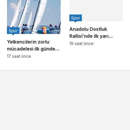
Spor
Anadolu Dostluk
Spor
Rallisi’nde ilk yarı
Yelkencilerin zorlu
tamamlandı
19 saat önce
mücadelesi ilk günde
nefes kesti
17 saat önce