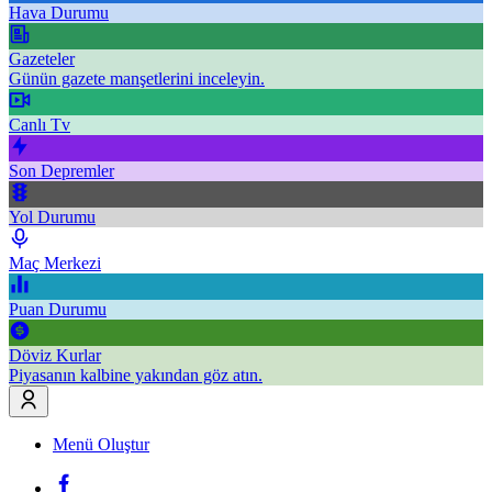
Hava Durumu
Gazeteler
Günün gazete manşetlerini inceleyin.
Canlı Tv
Son Depremler
Yol Durumu
Maç Merkezi
Puan Durumu
Döviz Kurlar
Piyasanın kalbine yakından göz atın.
Menü Oluştur