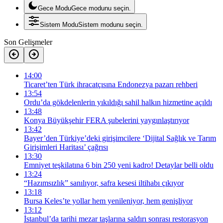
Gece Modu
Gece modunu seçin.
Sistem Modu
Sistem modunu seçin.
Son Gelişmeler
14:00
Ticaret’ten Türk ihracatçısına Endonezya pazarı rehberi
13:54
Ordu’da gökdelenlerin yıkıldığı sahil halkın hizmetine açıldı
13:48
Konya Büyükşehir FERA şubelerini yaygınlaştırıyor
13:42
Bayer’den Türkiye’deki girişimcilere ‘Dijital Sağlık ve Tarım
Girişimleri Haritası’ çağrısı
13:30
Emniyet teşkilatına 6 bin 250 yeni kadro! Detaylar belli oldu
13:24
“Hazımsızlık” sanılıyor, safra kesesi iltihabı çıkıyor
13:18
Bursa Keles’te yollar hem yenileniyor, hem genişliyor
13:12
İstanbul’da tarihi mezar taşlarına saldırı sonrası restorasyon