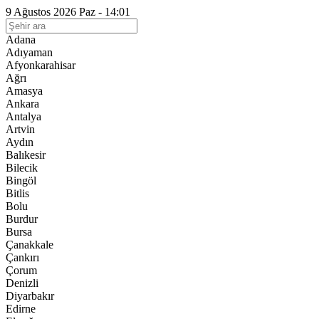
9 Ağustos 2026 Paz - 14:01
Adana
Adıyaman
Afyonkarahisar
Ağrı
Amasya
Ankara
Antalya
Artvin
Aydın
Balıkesir
Bilecik
Bingöl
Bitlis
Bolu
Burdur
Bursa
Çanakkale
Çankırı
Çorum
Denizli
Diyarbakır
Edirne