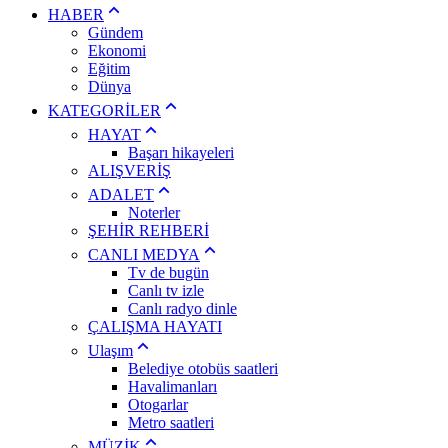
HABER
Gündem
Ekonomi
Eğitim
Dünya
KATEGORİLER
HAYAT
Başarı hikayeleri
ALIŞVERİŞ
ADALET
Noterler
ŞEHİR REHBERİ
CANLI MEDYA
Tv de bugün
Canlı tv izle
Canlı radyo dinle
ÇALIŞMA HAYATI
Ulaşım
Belediye otobüs saatleri
Havalimanları
Otogarlar
Metro saatleri
MÜZİK