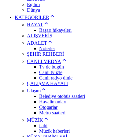
Eğitim
Dünya
KATEGORİLER
HAYAT
Başarı hikayeleri
ALIŞVERİŞ
ADALET
Noterler
ŞEHİR REHBERİ
CANLI MEDYA
Tv de bugün
Canlı tv izle
Canlı radyo dinle
ÇALIŞMA HAYATI
Ulaşım
Belediye otobüs saatleri
Havalimanları
Otogarlar
Metro saatleri
MÜZİK
ilahi
Müzik haberleri
RÜYA TABİRLERİ