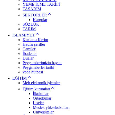
YEME İÇME TARİFİ
TASARIM
SEKTÖRLER
Kargolar
SÖZLÜK
TARIM
İSLAMİYET
Kur’an-ı Kerim
Hadisi şerifler
Camiler
İbadetler
Dualar
Peygamberimizin hayatı
Peygamberler tarihi
veda hutbesi
EĞİTİM
Meb elekronik işlemler
Eğitim kurumları
İlkokullar
Ortaokullar
Liseler
Meslek yüksekokulları
Üniversiteler