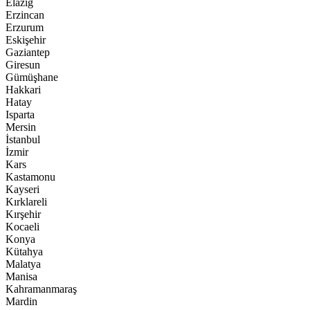
Elazığ
Erzincan
Erzurum
Eskişehir
Gaziantep
Giresun
Gümüşhane
Hakkari
Hatay
Isparta
Mersin
İstanbul
İzmir
Kars
Kastamonu
Kayseri
Kırklareli
Kırşehir
Kocaeli
Konya
Kütahya
Malatya
Manisa
Kahramanmaraş
Mardin