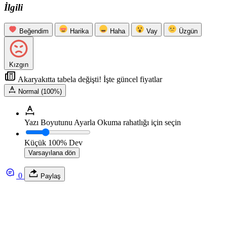
İlgili
Beğendim
Harika
Haha
Vay
Üzgün
Kızgın
Akaryakıtta tabela değişti! İşte güncel fiyatlar
Normal (100%)
Yazı Boyutunu Ayarla
Okuma rahatlığı için seçin
Küçük
100%
Dev
Varsayılana dön
0
Paylaş