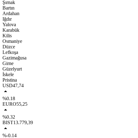
Şırnak
Bartın
Ardahan
Iğdır
Yalova
Karabük
Kilis
Osmaniye
Düzce
Lefkoşa
Gazimağusa
Girne
Güzelyurt
İskele
Pristina
USD
47,74
%0.18
EURO
55,25
%0.32
BIST
13.779,39
%-0.14