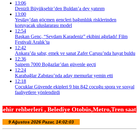
13:06
Denizli Büyükşehir’den Buldan’a dev yatırım
13:00
Yeşilay’dan göçmen gençleri bağımlılık risklerinden
koruyacak uluslararası model
12:54
Başkan Genç, “Sevdam Karadeniz” ekibini ağırladı! Film
Festivali Aralık’ta
12:42
Ankara’da sabır, emek ve sanat Zafer Çarşısı’nda hayat buldu
12:36
Saipem 7000 Boğazlar’dan güvenle geçti
12:24
Karabağlar Zabıtası’nda aday memurlar yemin etti
12:18
Çocuklar Güvende ekipleri 9 bin 842 çocuğu spora ve sosyal
faaliyetlere yönlendirdi
Belediye Otobüs,Metro,Tren saatleri ,Hastaneler, 