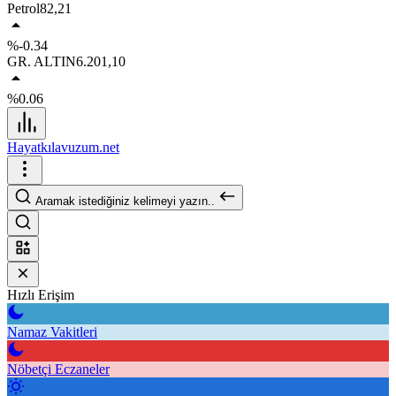
Petrol
82,21
%-0.34
GR. ALTIN
6.201,10
%0.06
Hayatkılavuzum.net
Aramak istediğiniz kelimeyi yazın..
Hızlı Erişim
Namaz Vakitleri
Nöbetçi Eczaneler