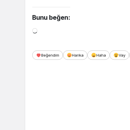
Bunu beğen:
Yükleniyor...
Beğendim
Harika
Haha
Vay