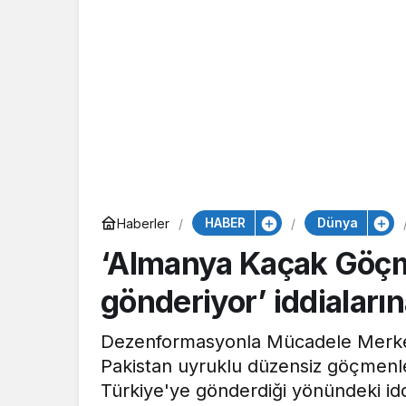
HABER
Dünya
Haberler
‘Almanya Kaçak Göçm
gönderiyor’ iddialar
Dezenformasyonla Mücadele Merkezi
Pakistan uyruklu düzensiz göçmenl
Türkiye'ye gönderdiği yönündeki idd