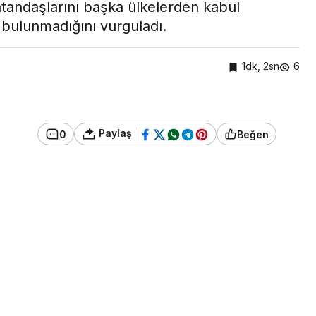
tandaşlarını başka ülkelerden kabul
 bulunmadığını vurguladı.
1dk, 2sn
6
Paylaş
0
Beğen