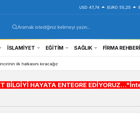
USD
47,74
EURO
55,25
Aramak istediğiniz kelimeyi yazın..
İSLAMİYET
EĞİTİM
SAĞLIK
FİRMA REHBER
ncirinin ilk halkasını kıracağız
AYATA ENTEGRE EDİYORUZ..."İnternet alışveriş si