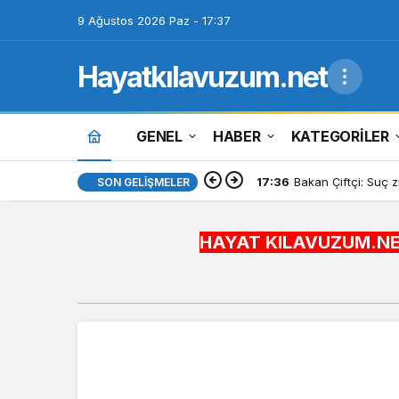
9 Ağustos 2026 Paz - 17:37
Hayatkılavuzum.net
GENEL
HABER
KATEGORİLER
17:36
Bakan Çiftçi: Suç zi
SON GELIŞMELER
HAYAT KILAVUZUM.NET BİLGİYİ H