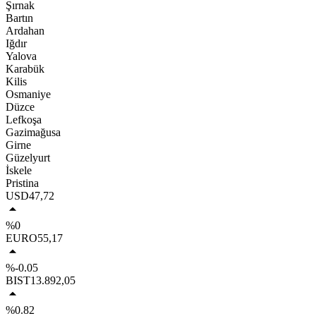
Şırnak
Bartın
Ardahan
Iğdır
Yalova
Karabük
Kilis
Osmaniye
Düzce
Lefkoşa
Gazimağusa
Girne
Güzelyurt
İskele
Pristina
USD
47,72
%0
EURO
55,17
%-0.05
BIST
13.892,05
%0.82