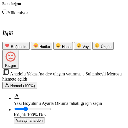
Bunu beğen:
Yükleniyor...
İlgili
Beğendim
Harika
Haha
Vay
Üzgün
Kızgın
Anadolu Yakası’na dev ulaşım yatırımı… Sultanbeyli Metrosu
hizmete açıldı
Normal (100%)
Yazı Boyutunu Ayarla
Okuma rahatlığı için seçin
Küçük
100%
Dev
Varsayılana dön