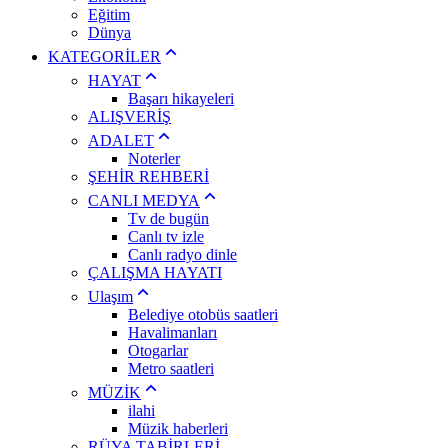
Eğitim
Dünya
KATEGORİLER
HAYAT
Başarı hikayeleri
ALIŞVERİŞ
ADALET
Noterler
ŞEHİR REHBERİ
CANLI MEDYA
Tv de bugün
Canlı tv izle
Canlı radyo dinle
ÇALIŞMA HAYATI
Ulaşım
Belediye otobüs saatleri
Havalimanları
Otogarlar
Metro saatleri
MÜZİK
ilahi
Müzik haberleri
RÜYA TABİRLERİ