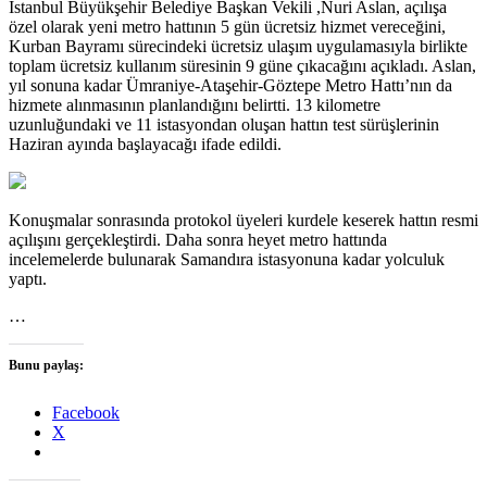
İstanbul Büyükşehir Belediye Başkan Vekili ,Nuri Aslan, açılışa
özel olarak yeni metro hattının 5 gün ücretsiz hizmet vereceğini,
Kurban Bayramı sürecindeki ücretsiz ulaşım uygulamasıyla birlikte
toplam ücretsiz kullanım süresinin 9 güne çıkacağını açıkladı. Aslan,
yıl sonuna kadar Ümraniye-Ataşehir-Göztepe Metro Hattı’nın da
hizmete alınmasının planlandığını belirtti. 13 kilometre
uzunluğundaki ve 11 istasyondan oluşan hattın test sürüşlerinin
Haziran ayında başlayacağı ifade edildi.
Konuşmalar sonrasında protokol üyeleri kurdele keserek hattın resmi
açılışını gerçekleştirdi. Daha sonra heyet metro hattında
incelemelerde bulunarak Samandıra istasyonuna kadar yolculuk
yaptı.
…
Bunu paylaş:
Facebook
X