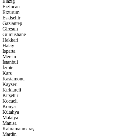
Elazığ
Erzincan
Erzurum
Eskişehir
Gaziantep
Giresun
Gümüşhane
Hakkari
Hatay
Isparta
Mersin
İstanbul
İzmir
Kars
Kastamonu
Kayseri
Kırklareli
Kırşehir
Kocaeli
Konya
Kütahya
Malatya
Manisa
Kahramanmaraş
Mardin