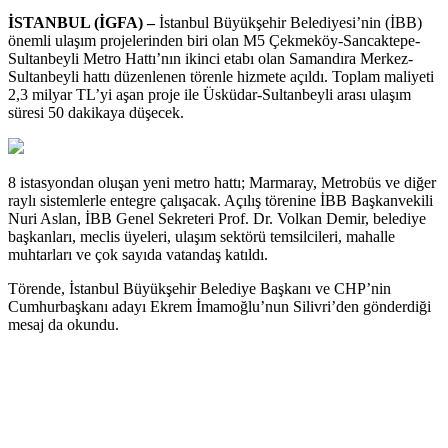
İSTANBUL (İGFA) –
İstanbul Büyükşehir Belediyesi’nin (İBB)
önemli ulaşım projelerinden biri olan M5 Çekmeköy-Sancaktepe-
Sultanbeyli Metro Hattı’nın ikinci etabı olan Samandıra Merkez-
Sultanbeyli hattı düzenlenen törenle hizmete açıldı. Toplam maliyeti
2,3 milyar TL’yi aşan proje ile Üsküdar-Sultanbeyli arası ulaşım
süresi 50 dakikaya düşecek.
8 istasyondan oluşan yeni metro hattı; Marmaray, Metrobüs ve diğer
raylı sistemlerle entegre çalışacak. Açılış törenine İBB Başkanvekili
Nuri Aslan, İBB Genel Sekreteri Prof. Dr. Volkan Demir, belediye
başkanları, meclis üyeleri, ulaşım sektörü temsilcileri, mahalle
muhtarları ve çok sayıda vatandaş katıldı.
Törende, İstanbul Büyükşehir Belediye Başkanı ve CHP’nin
Cumhurbaşkanı adayı Ekrem İmamoğlu’nun Silivri’den gönderdiği
mesaj da okundu.