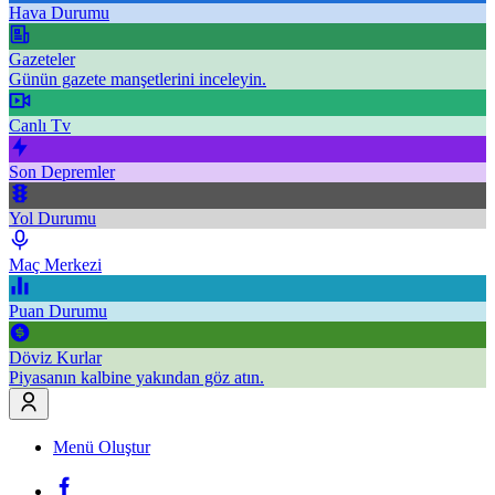
Hava Durumu
Gazeteler
Günün gazete manşetlerini inceleyin.
Canlı Tv
Son Depremler
Yol Durumu
Maç Merkezi
Puan Durumu
Döviz Kurlar
Piyasanın kalbine yakından göz atın.
Menü Oluştur