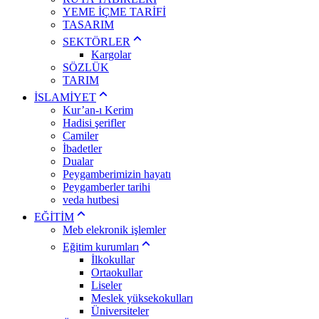
YEME İÇME TARİFİ
TASARIM
SEKTÖRLER
Kargolar
SÖZLÜK
TARIM
İSLAMİYET
Kur’an-ı Kerim
Hadisi şerifler
Camiler
İbadetler
Dualar
Peygamberimizin hayatı
Peygamberler tarihi
veda hutbesi
EĞİTİM
Meb elekronik işlemler
Eğitim kurumları
İlkokullar
Ortaokullar
Liseler
Meslek yüksekokulları
Üniversiteler