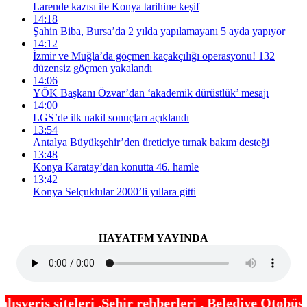
Larende kazısı ile Konya tarihine keşif
14:18
Şahin Biba, Bursa’da 2 yılda yapılamayanı 5 ayda yapıyor
14:12
İzmir ve Muğla’da göçmen kaçakçılığı operasyonu! 132
düzensiz göçmen yakalandı
14:06
YÖK Başkanı Özvar’dan ‘akademik dürüstlük’ mesajı
14:00
LGS’de ilk nakil sonuçları açıklandı
13:54
Antalya Büyükşehir’den üreticiye tırnak bakım desteği
13:48
Konya Karatay’dan konutta 46. hamle
13:42
Konya Selçuklular 2000’li yıllara gitti
HAYATFM YAYINDA
hir rehberleri , Belediye Otobüs,Metro,Tren saatle