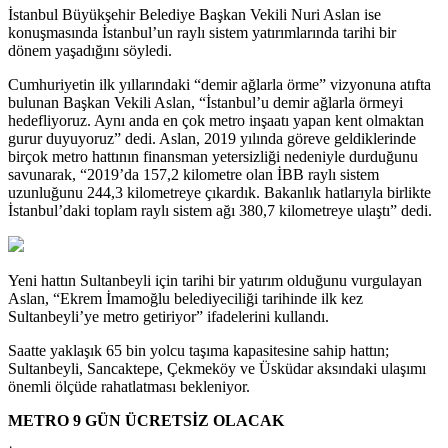
İstanbul Büyükşehir Belediye Başkan Vekili Nuri Aslan ise
konuşmasında İstanbul’un raylı sistem yatırımlarında tarihi bir
dönem yaşadığını söyledi.
Cumhuriyetin ilk yıllarındaki “demir ağlarla örme” vizyonuna atıfta
bulunan Başkan Vekili Aslan, “İstanbul’u demir ağlarla örmeyi
hedefliyoruz. Aynı anda en çok metro inşaatı yapan kent olmaktan
gurur duyuyoruz” dedi. Aslan, 2019 yılında göreve geldiklerinde
birçok metro hattının finansman yetersizliği nedeniyle durduğunu
savunarak, “2019’da 157,2 kilometre olan İBB raylı sistem
uzunluğunu 244,3 kilometreye çıkardık. Bakanlık hatlarıyla birlikte
İstanbul’daki toplam raylı sistem ağı 380,7 kilometreye ulaştı” dedi.
Yeni hattın Sultanbeyli için tarihi bir yatırım olduğunu vurgulayan
Aslan, “Ekrem İmamoğlu belediyeciliği tarihinde ilk kez
Sultanbeyli’ye metro getiriyor” ifadelerini kullandı.
Saatte yaklaşık 65 bin yolcu taşıma kapasitesine sahip hattın;
Sultanbeyli, Sancaktepe, Çekmeköy ve Üsküdar aksındaki ulaşımı
önemli ölçüde rahatlatması bekleniyor.
METRO 9 GÜN ÜCRETSİZ OLACAK