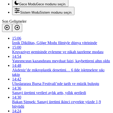
Gece Modu
Gece modunu seçin.
Sistem Modu
Sistem modunu seçin.
Son Gelişmeler
15:06
İznik Dikilitaş, Gölge Modu filmiyle ‎dünya vitrininde
15:00
Kruvaziyer gemisinde evlenme ve nikah tazeleme modası
14:54
Yatırımcının kazandıranı mevduat faizi, kaybettireni altın oldu
14:48
Akdeniz’de mikroplastik denetimi… 6 ilde işletmelere sıkı
takip
14:42
Uluslararası Bursa Festivali’nde tarih ve müzik buluştu
14:36
Sanayi üretimi verileri aylık arttı, yıllık geriledi
14:30
Bakan Şimşek: Sanayi üretimi ikinci çeyrekte yüzde 1,9
büyüdü
14:24