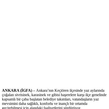
ANKARA (İGFA) –
Ankara’nın Keçiören ilçesinde yaz aylarında
çoğalan sivrisinek, karasinek ve gibisi haşerelere karşı ilçe genelinde
kapsamlı bir çaba başlatan belediye takımları, vatandaşların yaz
mevsimini daha sağlıklı, konforlu ve inançlı bir ortamda
geçirebilmesi için alandaki faaliyetlerini sürdürüyor.