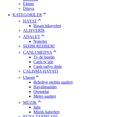
Eğitim
Dünya
KATEGORİLER
HAYAT
Başarı hikayeleri
ALIŞVERİŞ
ADALET
Noterler
ŞEHİR REHBERİ
CANLI MEDYA
Tv de bugün
Canlı tv izle
Canlı radyo dinle
ÇALIŞMA HAYATI
Ulaşım
Belediye otobüs saatleri
Havalimanları
Otogarlar
Metro saatleri
MÜZİK
ilahi
Müzik haberleri
RÜYA TABİRLERİ