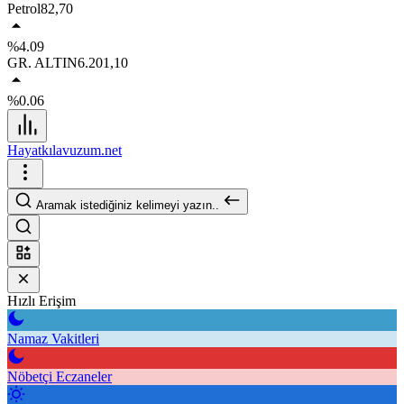
Petrol
82,70
%4.09
GR. ALTIN
6.201,10
%0.06
Hayatkılavuzum.net
Aramak istediğiniz kelimeyi yazın..
Hızlı Erişim
Namaz Vakitleri
Nöbetçi Eczaneler