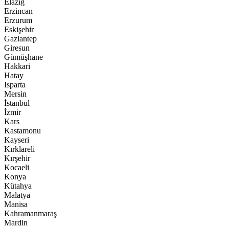
Elazığ
Erzincan
Erzurum
Eskişehir
Gaziantep
Giresun
Gümüşhane
Hakkari
Hatay
Isparta
Mersin
İstanbul
İzmir
Kars
Kastamonu
Kayseri
Kırklareli
Kırşehir
Kocaeli
Konya
Kütahya
Malatya
Manisa
Kahramanmaraş
Mardin