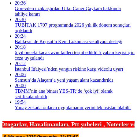
20:36
Görevden uzaklaştırılan Utku Caner Çaykara hakkında
tahliye kararı
20:30
TÜBİTAK 1707 programında 2026 yılı ilk dönem sonuçları
açıklandı
20:24
Balıkesir’de Kepsut’a Kent Lokantası ve altyapı desteği
20:18
6 yıl önceki kaçak avın failleri tespit edildi! 5 yaban keçisi için
ceza uygulandı
20:12
İstanbul İtfaiyesi’nden yangın riskine karşı videolu uyarı
20:06
Samsun’da Alaçam’a yeni yaşam alanı kazandırıldı
20:00
TBMM’nin ana binası YES-TR’de ‘çok iyi’ olarak
sertifikalandırıldı
19:54
Yapay zekada onlarca uygulamanın yerini tek asistan alabilir
avalimanları, Ptt şubeleri , Noterler ve çok daha 