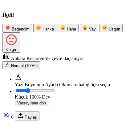
İlgili
Beğendim
Harika
Haha
Vay
Üzgün
Kızgın
Ankara Keçiören’de çevre ilaçlanıyor
Normal (100%)
Yazı Boyutunu Ayarla
Okuma rahatlığı için seçin
Küçük
100%
Dev
Varsayılana dön
0
Paylaş