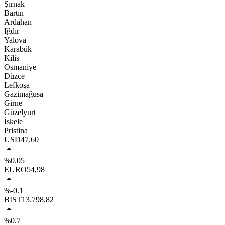
Şırnak
Bartın
Ardahan
Iğdır
Yalova
Karabük
Kilis
Osmaniye
Düzce
Lefkoşa
Gazimağusa
Girne
Güzelyurt
İskele
Pristina
USD
47,60
%0.05
EURO
54,98
%-0.1
BIST
13.798,82
%0.7