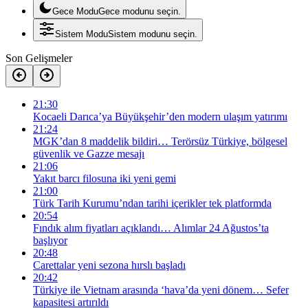
Gece Modu
Gece modunu seçin.
Sistem Modu
Sistem modunu seçin.
Son Gelişmeler
21:30
Kocaeli Darıca’ya Büyükşehir’den modern ulaşım yatırımı
21:24
MGK’dan 8 maddelik bildiri… Terörsüz Türkiye, bölgesel
güvenlik ve Gazze mesajı
21:06
Yakıt barcı filosuna iki yeni gemi
21:00
Türk Tarih Kurumu’ndan tarihi içerikler tek platformda
20:54
Fındık alım fiyatları açıklandı… Alımlar 24 Ağustos’ta
başlıyor
20:48
Carettalar yeni sezona hırslı başladı
20:42
Türkiye ile Vietnam arasında ‘hava’da yeni dönem… Sefer
kapasitesi artırıldı