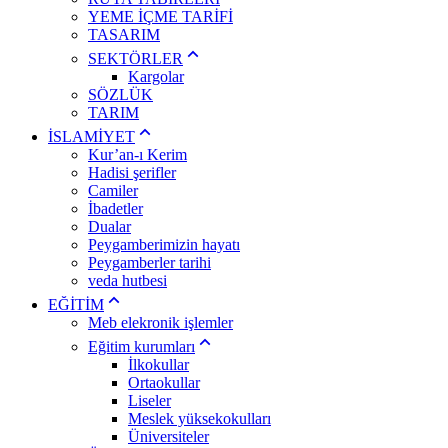
YEME İÇME TARİFİ
TASARIM
SEKTÖRLER
Kargolar
SÖZLÜK
TARIM
İSLAMİYET
Kur’an-ı Kerim
Hadisi şerifler
Camiler
İbadetler
Dualar
Peygamberimizin hayatı
Peygamberler tarihi
veda hutbesi
EĞİTİM
Meb elekronik işlemler
Eğitim kurumları
İlkokullar
Ortaokullar
Liseler
Meslek yüksekokulları
Üniversiteler