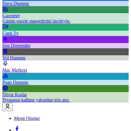
Hava Durumu
Gazeteler
Günün gazete manşetlerini inceleyin.
Canlı Tv
Son Depremler
Yol Durumu
Maç Merkezi
Puan Durumu
Döviz Kurlar
Piyasanın kalbine yakından göz atın.
Menü Oluştur