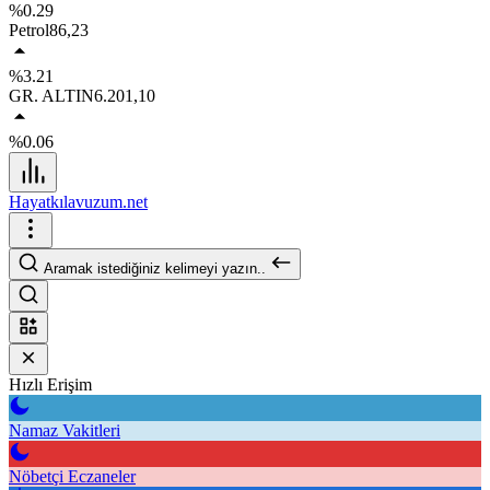
%0.29
Petrol
86,23
%3.21
GR. ALTIN
6.201,10
%0.06
Hayatkılavuzum.net
Aramak istediğiniz kelimeyi yazın..
Hızlı Erişim
Namaz Vakitleri
Nöbetçi Eczaneler