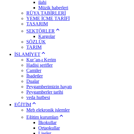
ilahi
Müzik haberleri
RÜYA TABİRLERİ
YEME İÇME TARİFİ
TASARIM
SEKTÖRLER
Kargolar
SÖZLÜK
TARIM
İSLAMİYET
Kur’an-ı Kerim
Hadisi şerifler
Camiler
İbadetler
Dualar
Peygamberimizin hayatı
Peygamberler tarihi
veda hutbesi
EĞİTİM
Meb elekronik işlemler
Eğitim kurumları
İlkokullar
Ortaokullar
Liseler