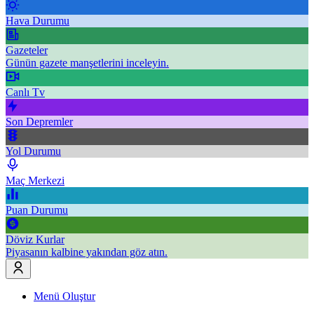
Hava Durumu
Gazeteler
Günün gazete manşetlerini inceleyin.
Canlı Tv
Son Depremler
Yol Durumu
Maç Merkezi
Puan Durumu
Döviz Kurlar
Piyasanın kalbine yakından göz atın.
Menü Oluştur