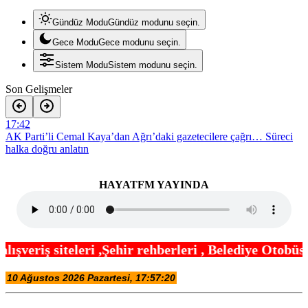
Gündüz Modu
Gündüz modunu seçin.
Gece Modu
Gece modunu seçin.
Sistem Modu
Sistem modunu seçin.
Son Gelişmeler
17:42
AK Parti’li Cemal Kaya’dan Ağrı’daki gazetecilere çağrı… Süreci
halka doğru anlatın
17:36
Denizli Büyükşehir’den KPSS ücreti desteği
HAYATFM YAYINDA
17:30
Eskişehir’de uluslararası öğrencilere kültürel program
17:24
hir rehberleri , Belediye Otobüs,Metro,Tren saatle
Beylikdüzü’nde öğrenciler yazı sporla geçiriyor
17:18
Kocaeli İzmit Belediyesi’nden Tüysüzler’e beton kaldırım