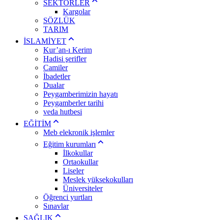
SEKTÖRLER
Kargolar
SÖZLÜK
TARIM
İSLAMİYET
Kur’an-ı Kerim
Hadisi şerifler
Camiler
İbadetler
Dualar
Peygamberimizin hayatı
Peygamberler tarihi
veda hutbesi
EĞİTİM
Meb elekronik işlemler
Eğitim kurumları
İlkokullar
Ortaokullar
Liseler
Meslek yüksekokulları
Üniversiteler
Öğrenci yurtları
Sınavlar
SAĞLIK