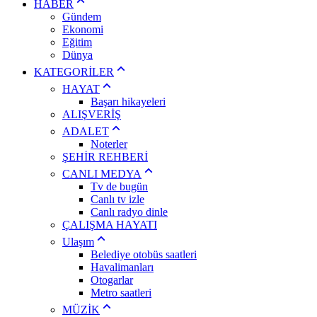
HABER
Gündem
Ekonomi
Eğitim
Dünya
KATEGORİLER
HAYAT
Başarı hikayeleri
ALIŞVERİŞ
ADALET
Noterler
ŞEHİR REHBERİ
CANLI MEDYA
Tv de bugün
Canlı tv izle
Canlı radyo dinle
ÇALIŞMA HAYATI
Ulaşım
Belediye otobüs saatleri
Havalimanları
Otogarlar
Metro saatleri
MÜZİK