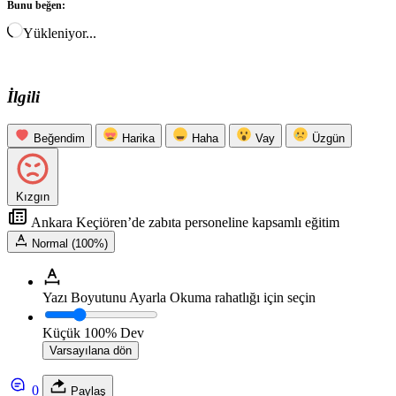
Bunu beğen:
Yükleniyor...
İlgili
Beğendim
Harika
Haha
Vay
Üzgün
Kızgın
Ankara Keçiören’de zabıta personeline kapsamlı eğitim
Normal (100%)
Yazı Boyutunu Ayarla
Okuma rahatlığı için seçin
Küçük
100%
Dev
Varsayılana dön
0
Paylaş