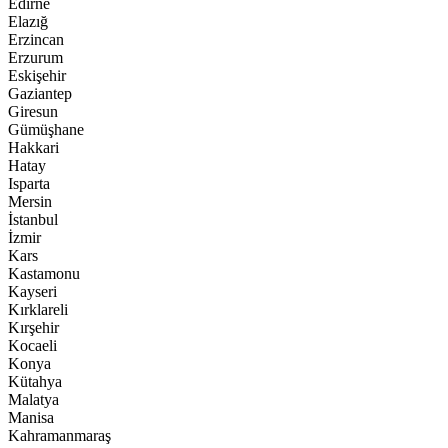
Edirne
Elazığ
Erzincan
Erzurum
Eskişehir
Gaziantep
Giresun
Gümüşhane
Hakkari
Hatay
Isparta
Mersin
İstanbul
İzmir
Kars
Kastamonu
Kayseri
Kırklareli
Kırşehir
Kocaeli
Konya
Kütahya
Malatya
Manisa
Kahramanmaraş