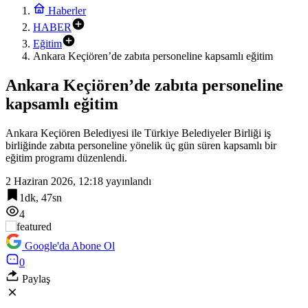
Ankara’da tıbbi aromatik bitki kursuna yoğun ilgi
Haberler
HABER
17:48
SEDEM’den bağımlılıkla mücadeleye destek
Eğitim
Ankara Keçiören’de zabıta personeline kapsamlı eğitim
Ankara Keçiören’de zabıta personeline
kapsamlı eğitim
Ankara Keçiören Belediyesi ile Türkiye Belediyeler Birliği iş
birliğinde zabıta personeline yönelik üç gün süren kapsamlı bir
eğitim programı düzenlendi.
2 Haziran 2026, 12:18
yayınlandı
1dk, 47sn
4
Google'da Abone Ol
0
Paylaş