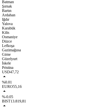
Batman
Şırnak
Bartın
Ardahan
Iğdır
Yalova
Karabük
Kilis
Osmaniye
Düzce
Lefkoşa
Gazimağusa
Girne
Güzelyurt
İskele
Pristina
USD
47,72
%0.01
EURO
55,16
%-0.05
BIST
13.819,81