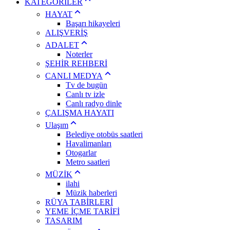
KATEGORİLER
HAYAT
Başarı hikayeleri
ALIŞVERİŞ
ADALET
Noterler
ŞEHİR REHBERİ
CANLI MEDYA
Tv de bugün
Canlı tv izle
Canlı radyo dinle
ÇALIŞMA HAYATI
Ulaşım
Belediye otobüs saatleri
Havalimanları
Otogarlar
Metro saatleri
MÜZİK
ilahi
Müzik haberleri
RÜYA TABİRLERİ
YEME İÇME TARİFİ
TASARIM