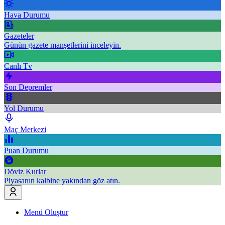
Hava Durumu
Gazeteler
Günün gazete manşetlerini inceleyin.
Canlı Tv
Son Depremler
Yol Durumu
Maç Merkezi
Puan Durumu
Döviz Kurlar
Piyasanın kalbine yakından göz atın.
Menü Oluştur