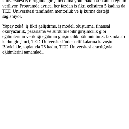
Üniversitesi iş birliğinde girişimci olma yolundaki 100 kadına eğitim
veriliyor. Programda ayrıca, her fazdan iş fikri geliştiren 5 kadına da
TED Üniversitesi tarafından mentorlük ve iş kurma desteği
sağlanıyor.
Yapay zekâ, iş fikri geliştirme, iş modeli oluşturma, finansal
okuryazarlık, pazarlama ve sürdürülebilir girişimcilik gibi
eğitimlerinin verildiği eğitimin girişimcilik bölümünün 3. fazında 25
kadın girişimci, TED Üniversitesi’nde sertifikalarına kavuştu.
Böylelikle, toplamda 75 kadın, TED Üniversitesi aracılığıyla
eğitimlerini tamamladı.