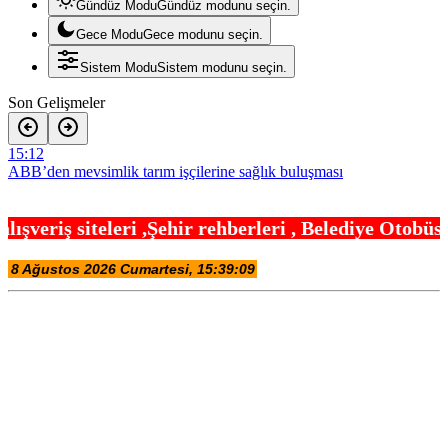
Gündüz Modu
Gündüz modunu seçin.
Gece Modu
Gece modunu seçin.
Sistem Modu
Sistem modunu seçin.
Son Gelişmeler
15:12
ABB’den mevsimlik tarım işçilerine sağlık buluşması
15:06
hir rehberleri , Belediye Otobüs,Metro,Tren saatle
Nilüfer’de Kent Rehberi ve İmar Durumu Sorgulama yenilendi
15:00
ATA Çiftliği’nde karabuğday hasadı başladı
14:54
ATA Çiftliği Yoncaları Atatürk Parkı’na ulaştı
14:48
Kayseri Uluslarası Kültepe Toplantısı bilim insanlarını buluşturdu
14:42
Türk Dünyasının kalbi Keçiören’de attı