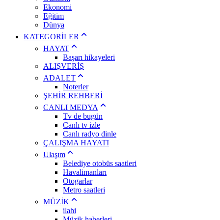
Ekonomi
Eğitim
Dünya
KATEGORİLER
HAYAT
Başarı hikayeleri
ALIŞVERİŞ
ADALET
Noterler
ŞEHİR REHBERİ
CANLI MEDYA
Tv de bugün
Canlı tv izle
Canlı radyo dinle
ÇALIŞMA HAYATI
Ulaşım
Belediye otobüs saatleri
Havalimanları
Otogarlar
Metro saatleri
MÜZİK
ilahi
Müzik haberleri