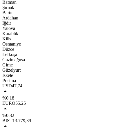
Batman
Şırnak
Bartın
Ardahan
Iğdır
Yalova
Karabük
Kilis
Osmaniye
Düzce
Lefkoşa
Gazimağusa
Girne
Güzelyurt
İskele
Pristina
USD
47,74
%0.18
EURO
55,25
%0.32
BIST
13.779,39