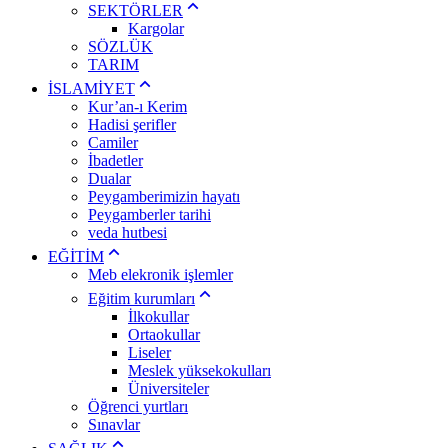
SEKTÖRLER
Kargolar
SÖZLÜK
TARIM
İSLAMİYET
Kur’an-ı Kerim
Hadisi şerifler
Camiler
İbadetler
Dualar
Peygamberimizin hayatı
Peygamberler tarihi
veda hutbesi
EĞİTİM
Meb elekronik işlemler
Eğitim kurumları
İlkokullar
Ortaokullar
Liseler
Meslek yüksekokulları
Üniversiteler
Öğrenci yurtları
Sınavlar