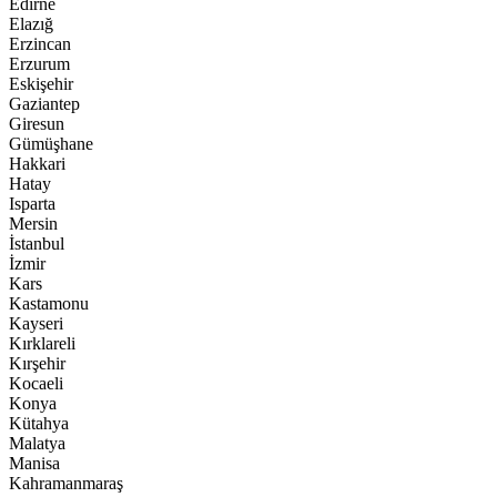
Edirne
Elazığ
Erzincan
Erzurum
Eskişehir
Gaziantep
Giresun
Gümüşhane
Hakkari
Hatay
Isparta
Mersin
İstanbul
İzmir
Kars
Kastamonu
Kayseri
Kırklareli
Kırşehir
Kocaeli
Konya
Kütahya
Malatya
Manisa
Kahramanmaraş