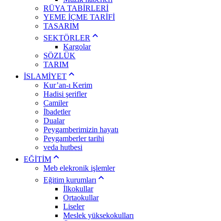
RÜYA TABİRLERİ
YEME İÇME TARİFİ
TASARIM
SEKTÖRLER
Kargolar
SÖZLÜK
TARIM
İSLAMİYET
Kur’an-ı Kerim
Hadisi şerifler
Camiler
İbadetler
Dualar
Peygamberimizin hayatı
Peygamberler tarihi
veda hutbesi
EĞİTİM
Meb elekronik işlemler
Eğitim kurumları
İlkokullar
Ortaokullar
Liseler
Meslek yüksekokulları