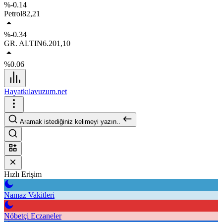
%-0.14
Petrol
82,21
%-0.34
GR. ALTIN
6.201,10
%0.06
Hayatkılavuzum.net
Aramak istediğiniz kelimeyi yazın..
Hızlı Erişim
Namaz Vakitleri
Nöbetçi Eczaneler