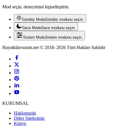
Mod seçin, deneyimini kişiselleştirin.
Gündüz Modu
Gündüz modunu seçin.
Gece Modu
Gece modunu seçin.
Sistem Modu
Sistem modunu seçin.
Hayatkilavuzum.net © 2018- 2026 Tüm Hakları Saklıdır
KURUMSAL
Hakkımızda
Diğer Sitelerimiz
Künye