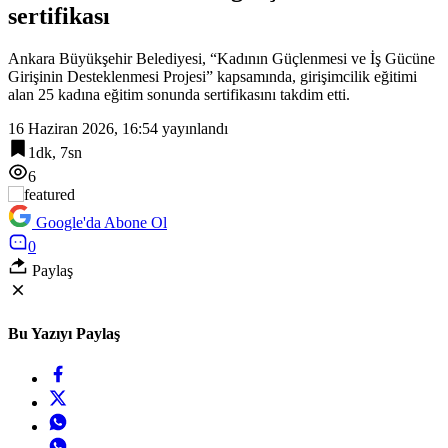
sertifikası
15:18
Kırgız Cumhuriyeti Antalya Başkonsolosu Başkan Vekili Özdemir’i
ziyaret etti
Ankara Büyükşehir Belediyesi, “Kadının Güçlenmesi ve İş Gücüne
Girişinin Desteklenmesi Projesi” kapsamında, girişimcilik eğitimi
alan 25 kadına eğitim sonunda sertifikasını takdim etti.
16 Haziran 2026, 16:54
yayınlandı
1dk, 7sn
6
Google'da Abone Ol
0
Paylaş
Bu Yazıyı Paylaş