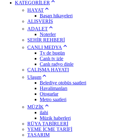
KATEGORİLER
HAYAT
Başarı hikayeleri
ALIŞVERİŞ
ADALET
Noterler
ŞEHİR REHBERİ
CANLI MEDYA
Tv de bugün
Canlı tv izle
Canlı radyo dinle
ÇALIŞMA HAYATI
Ulaşım
Belediye otobüs saatleri
Havalimanları
Otogarlar
Metro saatleri
MÜZİK
ilahi
Müzik haberleri
RÜYA TABİRLERİ
YEME İÇME TARİFİ
TASARIM