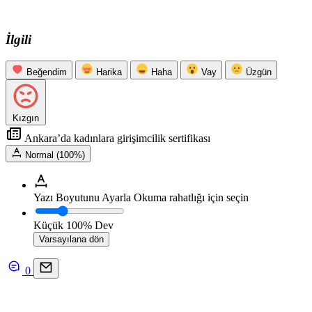
İlgili
Beğendim
Harika
Haha
Vay
Üzgün
Kızgın
Ankara’da kadınlara girişimcilik sertifikası
Normal (100%)
Yazı Boyutunu Ayarla
Okuma rahatlığı için seçin
Küçük
100%
Dev
Varsayılana dön
0