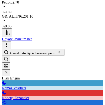
Petrol
82,70
%4.09
GR. ALTIN
6.201,10
%0.06
Hayatkılavuzum.net
Aramak istediğiniz kelimeyi yazın..
Hızlı Erişim
Namaz Vakitleri
Nöbetçi Eczaneler