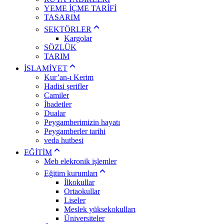
YEME İÇME TARİFİ
TASARIM
SEKTÖRLER
Kargolar
SÖZLÜK
TARIM
İSLAMİYET
Kur’an-ı Kerim
Hadisi şerifler
Camiler
İbadetler
Dualar
Peygamberimizin hayatı
Peygamberler tarihi
veda hutbesi
EĞİTİM
Meb elekronik işlemler
Eğitim kurumları
İlkokullar
Ortaokullar
Liseler
Meslek yüksekokulları
Üniversiteler