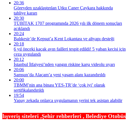
20:36
Görevden uzaklaştırılan Utku Caner Çaykara hakkında
tahliye kararı
20:30
TÜBİTAK 1707 programında 2026 yılı ilk dönem sonuçları
açıklandı
20:24
Balıkesir’de Kepsut’a Kent Lokantası ve altyapı desteği
20:18
6 yıl önceki kaçak avın failleri tespit edildi! 5 yaban keçisi için
ceza uygulandı
20:12
İstanbul İtfaiyesi’nden yangın riskine karşı videolu uyarı
20:06
Samsun’da Alaçam’a yeni yaşam alanı kazandırıldı
20:00
TBMM’nin ana binası YES-TR’de ‘çok iyi’ olarak
sertifikalandırıldı
19:54
Yapay zekada onlarca uygulamanın yerini tek asistan alabilir
ir rehberleri , Belediye Otobüs,Metro,Tren saatle