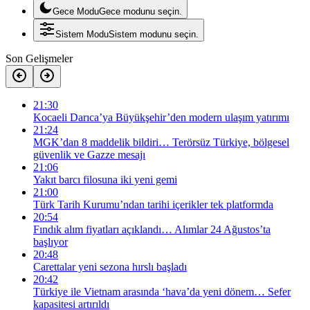
Gece Modu
Gece modunu seçin.
Sistem Modu
Sistem modunu seçin.
Son Gelişmeler
21:30
Kocaeli Darıca’ya Büyükşehir’den modern ulaşım yatırımı
21:24
MGK’dan 8 maddelik bildiri… Terörsüz Türkiye, bölgesel
güvenlik ve Gazze mesajı
21:06
Yakıt barcı filosuna iki yeni gemi
21:00
Türk Tarih Kurumu’ndan tarihi içerikler tek platformda
20:54
Fındık alım fiyatları açıklandı… Alımlar 24 Ağustos’ta
başlıyor
20:48
Carettalar yeni sezona hırslı başladı
20:42
Türkiye ile Vietnam arasında ‘hava’da yeni dönem… Sefer
kapasitesi artırıldı