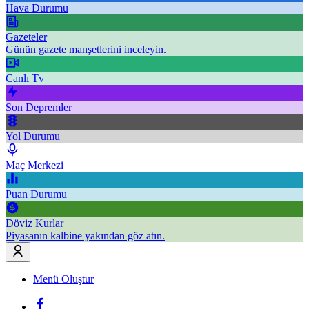
Hava Durumu
Gazeteler
Günün gazete manşetlerini inceleyin.
Canlı Tv
Son Depremler
Yol Durumu
Maç Merkezi
Puan Durumu
Döviz Kurlar
Piyasanın kalbine yakından göz atın.
Menü Oluştur