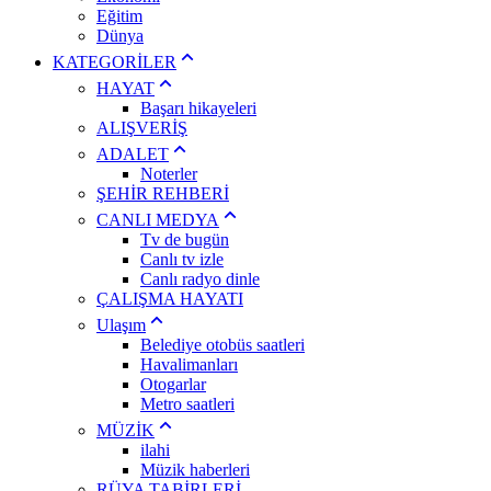
Eğitim
Dünya
KATEGORİLER
HAYAT
Başarı hikayeleri
ALIŞVERİŞ
ADALET
Noterler
ŞEHİR REHBERİ
CANLI MEDYA
Tv de bugün
Canlı tv izle
Canlı radyo dinle
ÇALIŞMA HAYATI
Ulaşım
Belediye otobüs saatleri
Havalimanları
Otogarlar
Metro saatleri
MÜZİK
ilahi
Müzik haberleri
RÜYA TABİRLERİ