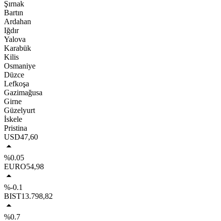
Şırnak
Bartın
Ardahan
Iğdır
Yalova
Karabük
Kilis
Osmaniye
Düzce
Lefkoşa
Gazimağusa
Girne
Güzelyurt
İskele
Pristina
USD
47,60
%0.05
EURO
54,98
%-0.1
BIST
13.798,82
%0.7