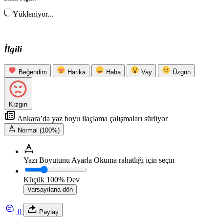
Yükleniyor...
İlgili
Beğendim
Harika
Haha
Vay
Üzgün
Kızgın
Ankara’da yaz boyu ilaçlama çalışmaları sürüyor
Normal (100%)
Yazı Boyutunu Ayarla
Okuma rahatlığı için seçin
Küçük
100%
Dev
Varsayılana dön
0
Paylaş