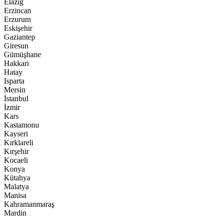
Elazığ
Erzincan
Erzurum
Eskişehir
Gaziantep
Giresun
Gümüşhane
Hakkari
Hatay
Isparta
Mersin
İstanbul
İzmir
Kars
Kastamonu
Kayseri
Kırklareli
Kırşehir
Kocaeli
Konya
Kütahya
Malatya
Manisa
Kahramanmaraş
Mardin