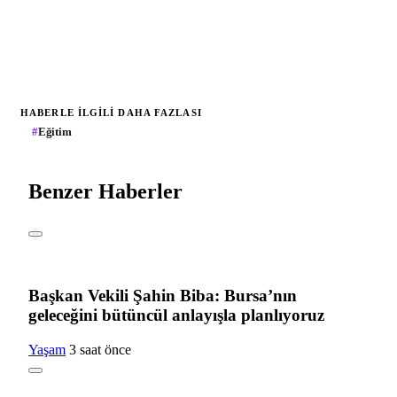
HABERLE ILGILI DAHA FAZLASI
#
Eğitim
Benzer Haberler
Başkan Vekili Şahin Biba: Bursa’nın
geleceğini bütüncül anlayışla planlıyoruz
Yaşam
3 saat önce