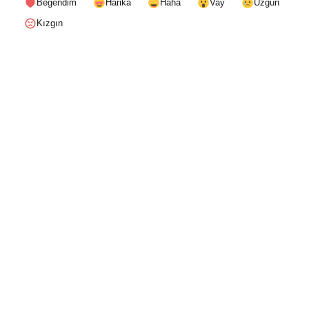
Beğendim
Harika
Haha
Vay
Üzgün
Kızgın