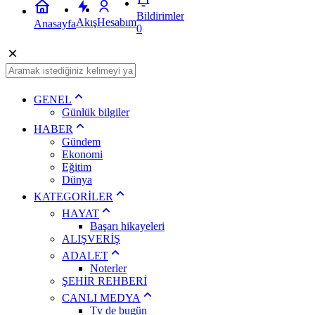
Bildirimler
Akış
Hesabım
Anasayfa
0
GENEL
Günlük bilgiler
HABER
Gündem
Ekonomi
Eğitim
Dünya
KATEGORİLER
HAYAT
Başarı hikayeleri
ALIŞVERİŞ
ADALET
Noterler
ŞEHİR REHBERİ
CANLI MEDYA
Tv de bugün