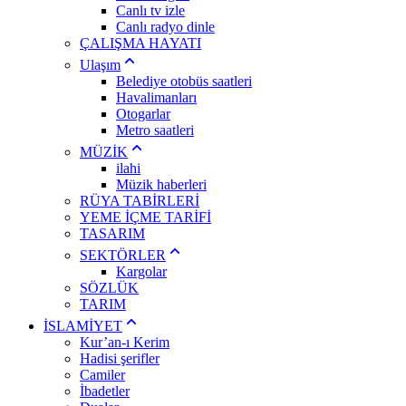
Canlı tv izle
Canlı radyo dinle
ÇALIŞMA HAYATI
Ulaşım
Belediye otobüs saatleri
Havalimanları
Otogarlar
Metro saatleri
MÜZİK
ilahi
Müzik haberleri
RÜYA TABİRLERİ
YEME İÇME TARİFİ
TASARIM
SEKTÖRLER
Kargolar
SÖZLÜK
TARIM
İSLAMİYET
Kur’an-ı Kerim
Hadisi şerifler
Camiler
İbadetler