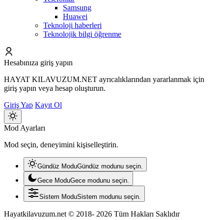
Samsung
Huawei
Teknoloji haberleri
Teknolojik bilgi öğrenme
Hesabınıza giriş yapın
HAYAT KILAVUZUM.NET ayrıcalıklarından yararlanmak için
giriş yapın veya hesap oluşturun.
Giriş Yap
Kayıt Ol
Mod
Mod Ayarları
değiştir
Mod seçin, deneyimini kişiselleştirin.
Gündüz Modu
Gündüz modunu seçin.
Gece Modu
Gece modunu seçin.
Sistem Modu
Sistem modunu seçin.
Hayatkilavuzum.net © 2018- 2026 Tüm Hakları Saklıdır