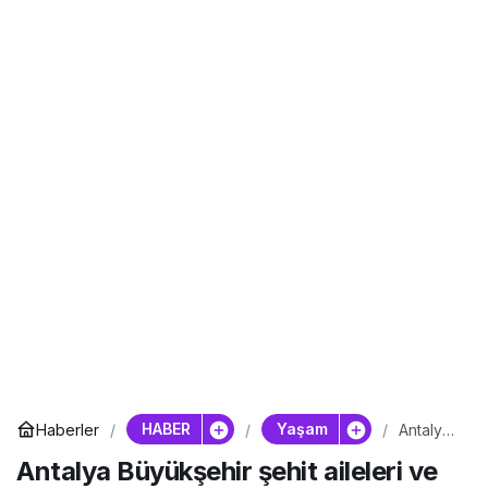
HABER
Yaşam
Haberler
Antalya
Büyükşe
Antalya Büyükşehir şehit aileleri ve
hir şehit
aileleri