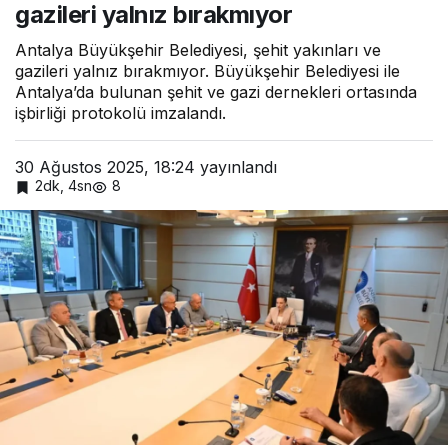
gazileri yalnız bırakmıyor
ve
gazileri
yalnız
Antalya Büyükşehir Belediyesi, şehit yakınları ve
bırakmıy
gazileri yalnız bırakmıyor. Büyükşehir Belediyesi ile
or
Antalya’da bulunan şehit ve gazi dernekleri ortasında
işbirliği protokolü imzalandı.
30 Ağustos 2025, 18:24
yayınlandı
2dk, 4sn
8