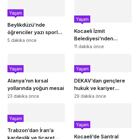
Yaşam
Yaşam
Beylikdüzü’nde
Kocaeli İzmit
öğrenciler yazı sporla
Belediyesi’nden
geçiriyor
5 dakika önce
Tüysüzler’e beton
11 dakika önce
kaldırım
Yaşam
Yaşam
Alanya’nın kırsal
DEKAV’dan gençlere
yollarında yoğun mesai
hukuk ve kariyer
buluşması
23 dakika önce
29 dakika önce
Yaşam
Yaşam
Trabzon’dan İran’a
Kocaeli’de Santral
kardeşlik ve ticaret