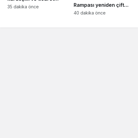
Rampası yeniden çift
mesajı
35 dakika önce
yönlü trafiğe açıldı
40 dakika önce