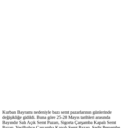
Kurban Bayramı nedeniyle bazı semt pazarlarının günlerinde
değişikliğe gidildi. Buna göre 25-28 Mayıs tarihleri arasında
Bayındır Salı Açık Semt Pazarı, Sigorta Çarşamba Kapalı Semt
Pazarı, Yeşilbahçe Çarşamba Kapalı Semt Pazarı, Sedir Perşembe