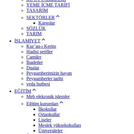
YEME İÇME TARİFİ
TASARIM
SEKTÖRLER
Kargolar
SÖZLÜK
TARIM
İSLAMİYET
Kur’an-ı Kerim
Hadisi şerifler
Camiler
İbadetler
Dualar
Peygamberimizin hayatı
Peygamberler tarihi
veda hutbesi
EĞİTİM
Meb elekronik işlemler
Eğitim kurumları
İlkokullar
Ortaokullar
Liseler
Meslek yüksekokulları
Üniversiteler