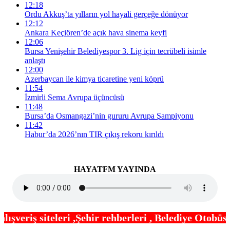
12:18
Ordu Akkuş’ta yılların yol hayali gerçeğe dönüyor
12:12
Ankara Keçiören’de açık hava sinema keyfi
12:06
Bursa Yenişehir Belediyespor 3. Lig için tecrübeli isimle
anlaştı
12:00
Azerbaycan ile kimya ticaretine yeni köprü
11:54
İzmirli Sema Avrupa üçüncüsü
11:48
Bursa’da Osmangazi’nin gururu Avrupa Şampiyonu
11:42
Habur’da 2026’nın TIR çıkış rekoru kırıldı
HAYATFM YAYINDA
hir rehberleri , Belediye Otobüs,Metro,Tren saatle