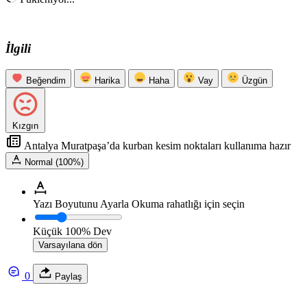
İlgili
Beğendim
Harika
Haha
Vay
Üzgün
Kızgın
Antalya Muratpaşa’da kurban kesim noktaları kullanıma hazır
Normal (100%)
Yazı Boyutunu Ayarla
Okuma rahatlığı için seçin
Küçük
100%
Dev
Varsayılana dön
0
Paylaş