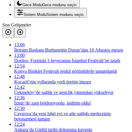
Gece Modu
Gece modunu seçin.
Sistem Modu
Sistem modunu seçin.
Son Gelişmeler
13:06
İletişim Başkanı Burhanettin Duran’dan 10 Ağustos mesajı
13:00
Doritos, Formula 1 heyecanını İstanbul Festivali’ne taşıdı
12:54
Konya Bisiklet Festivali renkli görüntülerle tamamlandı
12:48
Kocaeli’nin yollarında yerli üretim imzası
12:42
Çekmeköy’de sağlık ve gençlik yatırımları yükseliyor
12:36
İzmir’de zam bekleniyordu, indirim oldu!
12:30
Çayırova’da yeni bilgi evi ve aile sağlığı merkezinin
betonarmesi tamam
12:24
Ankara’da Güdül tarihi dokusuna kavuştu