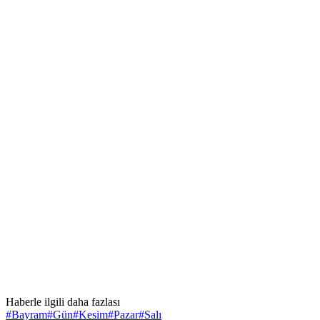
Haberle ilgili daha fazlası
#
Bayram
#
Gün
#
Kesim
#
Pazar
#
Salı