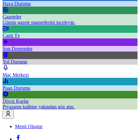
Hava Durumu
Gazeteler
Günün gazete manşetlerini inceleyin.
Canlı Tv
Son Depremler
Yol Durumu
Maç Merkezi
Puan Durumu
Döviz Kurlar
Piyasanın kalbine yakından göz atın.
Menü Oluştur