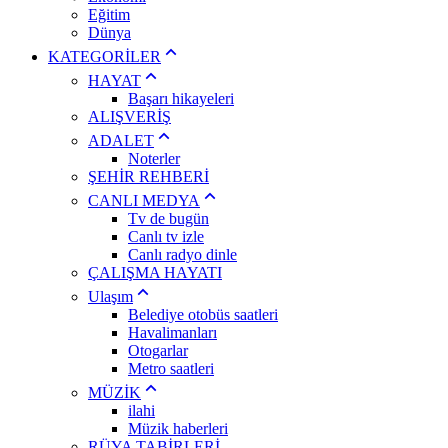
Eğitim
Dünya
KATEGORİLER
HAYAT
Başarı hikayeleri
ALIŞVERİŞ
ADALET
Noterler
ŞEHİR REHBERİ
CANLI MEDYA
Tv de bugün
Canlı tv izle
Canlı radyo dinle
ÇALIŞMA HAYATI
Ulaşım
Belediye otobüs saatleri
Havalimanları
Otogarlar
Metro saatleri
MÜZİK
ilahi
Müzik haberleri
RÜYA TABİRLERİ