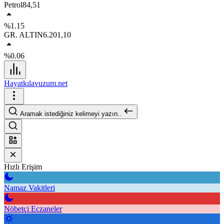
Petrol
84,51
%1.15
GR. ALTIN
6.201,10
%0.06
Hayatkılavuzum.net
Aramak istediğiniz kelimeyi yazın..
Hızlı Erişim
Namaz Vakitleri
Nöbetçi Eczaneler