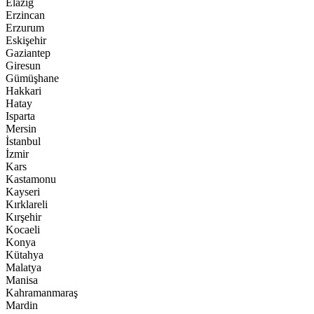
Elazığ
Erzincan
Erzurum
Eskişehir
Gaziantep
Giresun
Gümüşhane
Hakkari
Hatay
Isparta
Mersin
İstanbul
İzmir
Kars
Kastamonu
Kayseri
Kırklareli
Kırşehir
Kocaeli
Konya
Kütahya
Malatya
Manisa
Kahramanmaraş
Mardin