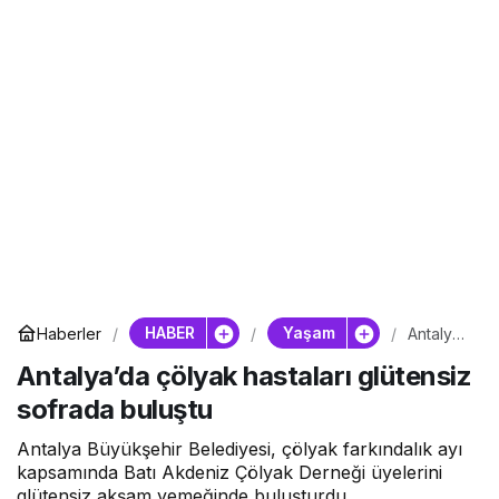
HABER
Yaşam
Haberler
Antalya’
da
Antalya’da çölyak hastaları glütensiz
çölyak
hastaları
sofrada buluştu
glütensi
z
sofrada
Antalya Büyükşehir Belediyesi, çölyak farkındalık ayı
buluştu
kapsamında Batı Akdeniz Çölyak Derneği üyelerini
glütensiz akşam yemeğinde buluşturdu.