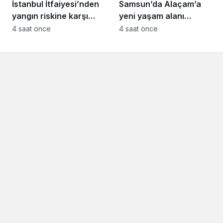
İstanbul İtfaiyesi’nden
Samsun’da Alaçam’a
yangın riskine karşı
yeni yaşam alanı
videolu uyarı
kazandırıldı
4 saat önce
4 saat önce