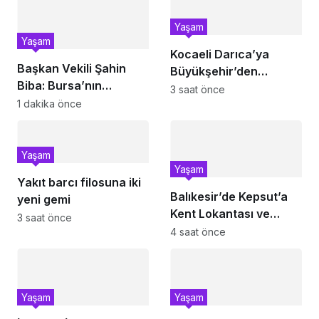
Yaşam
Yaşam
Kocaeli Darıca’ya
Başkan Vekili Şahin
Büyükşehir’den
Biba: Bursa’nın
modern ulaşım yatırımı
3 saat önce
geleceğini bütüncül
1 dakika önce
anlayışla planlıyoruz
Yaşam
Yaşam
Yakıt barcı filosuna iki
Balıkesir’de Kepsut’a
yeni gemi
Kent Lokantası ve
3 saat önce
altyapı desteği
4 saat önce
Yaşam
Yaşam