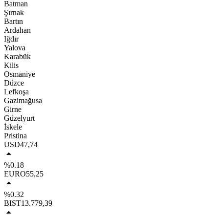
Batman
Şırnak
Bartın
Ardahan
Iğdır
Yalova
Karabük
Kilis
Osmaniye
Düzce
Lefkoşa
Gazimağusa
Girne
Güzelyurt
İskele
Pristina
USD
47,74
%0.18
EURO
55,25
%0.32
BIST
13.779,39