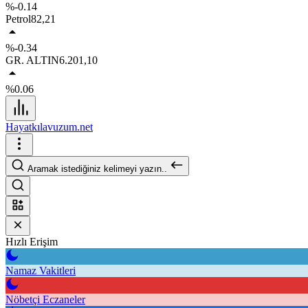
%-0.14
Petrol
82,21
%-0.34
GR. ALTIN
6.201,10
%0.06
Hayatkılavuzum.net
Aramak istediğiniz kelimeyi yazın..
Hızlı Erişim
Namaz Vakitleri
Nöbetçi Eczaneler