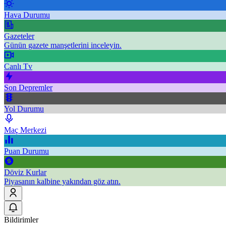
Hava Durumu
Gazeteler
Günün gazete manşetlerini inceleyin.
Canlı Tv
Son Depremler
Yol Durumu
Maç Merkezi
Puan Durumu
Döviz Kurlar
Piyasanın kalbine yakından göz atın.
Bildirimler