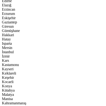
Edirne
Elazığ
Erzincan
Erzurum
Eskişehir
Gaziantep
Giresun
Gümüşhane
Hakkari
Hatay
Isparta
Mersin
İstanbul
İzmir
Kars
Kastamonu
Kayseri
Kırklareli
Kırşehir
Kocaeli
Konya
Kütahya
Malatya
Manisa
Kahramanmaraş