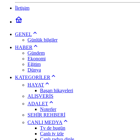
İletişim
GENEL
Günlük bilgiler
HABER
Gündem
Ekonomi
Eğitim
Dünya
KATEGORİLER
HAYAT
Başarı hikayeleri
ALIŞVERİŞ
ADALET
Noterler
ŞEHİR REHBERİ
CANLI MEDYA
Tv de bugün
Canlı tv izle
Canlı radyo dinle