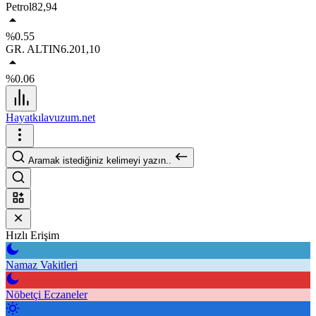
Petrol
82,94
%0.55
GR. ALTIN
6.201,10
%0.06
Hayatkılavuzum.net
Aramak istediğiniz kelimeyi yazın..
Hızlı Erişim
Namaz Vakitleri
Nöbetçi Eczaneler