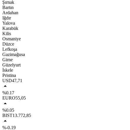
Şırnak
Bartın
Ardahan
Iğdır
Yalova
Karabük
Kilis
Osmaniye
Düzce
Lefkoşa
Gazimağusa
Girne
Güzelyurt
İskele
Pristina
USD
47,71
%0.17
EURO
55,05
%0.05
BIST
13.772,85
%-0.19