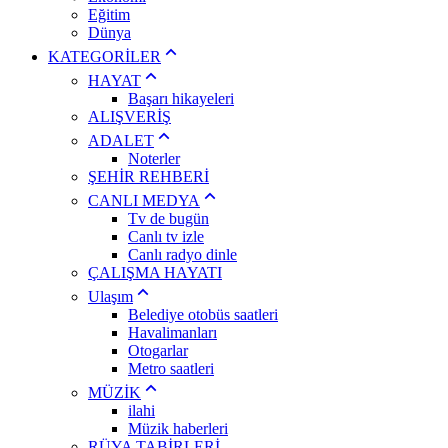
Eğitim
Dünya
KATEGORİLER
HAYAT
Başarı hikayeleri
ALIŞVERİŞ
ADALET
Noterler
ŞEHİR REHBERİ
CANLI MEDYA
Tv de bugün
Canlı tv izle
Canlı radyo dinle
ÇALIŞMA HAYATI
Ulaşım
Belediye otobüs saatleri
Havalimanları
Otogarlar
Metro saatleri
MÜZİK
ilahi
Müzik haberleri
RÜYA TABİRLERİ