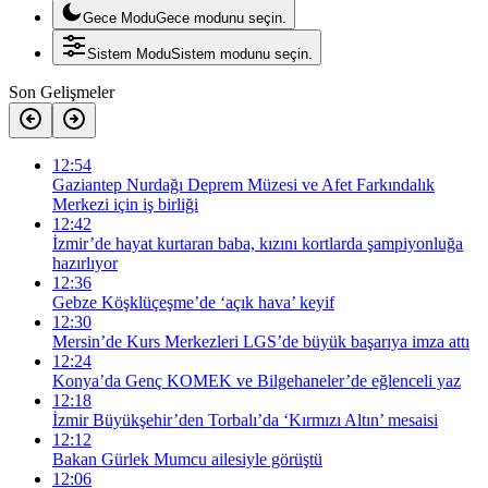
Gece Modu
Gece modunu seçin.
Sistem Modu
Sistem modunu seçin.
Son Gelişmeler
12:54
Gaziantep Nurdağı Deprem Müzesi ve Afet Farkındalık
Merkezi için iş birliği
12:42
İzmir’de hayat kurtaran baba, kızını kortlarda şampiyonluğa
hazırlıyor
12:36
Gebze Köşklüçeşme’de ‘açık hava’ keyif
12:30
Mersin’de Kurs Merkezleri LGS’de büyük başarıya imza attı
12:24
Konya’da Genç KOMEK ve Bilgehaneler’de eğlenceli yaz
12:18
İzmir Büyükşehir’den Torbalı’da ‘Kırmızı Altın’ mesaisi
12:12
Bakan Gürlek Mumcu ailesiyle görüştü
12:06