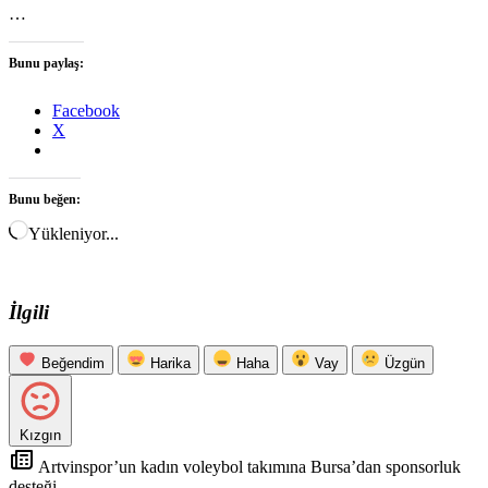
…
Bunu paylaş:
Facebook
X
Bunu beğen:
Yükleniyor...
İlgili
Beğendim
Harika
Haha
Vay
Üzgün
Kızgın
Artvinspor’un kadın voleybol takımına Bursa’dan sponsorluk
desteği