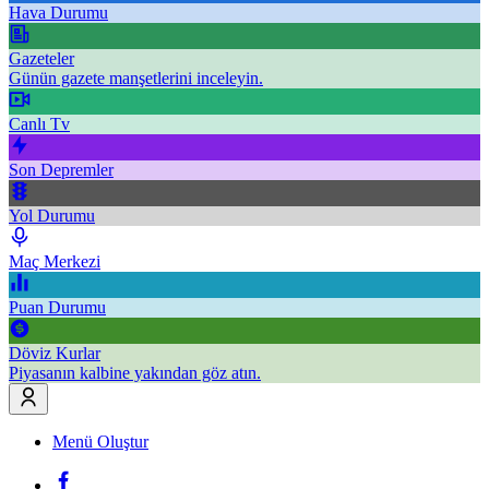
Hava Durumu
Gazeteler
Günün gazete manşetlerini inceleyin.
Canlı Tv
Son Depremler
Yol Durumu
Maç Merkezi
Puan Durumu
Döviz Kurlar
Piyasanın kalbine yakından göz atın.
Menü Oluştur