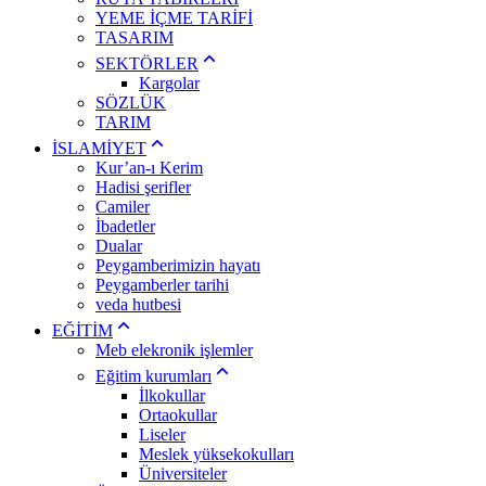
YEME İÇME TARİFİ
TASARIM
SEKTÖRLER
Kargolar
SÖZLÜK
TARIM
İSLAMİYET
Kur’an-ı Kerim
Hadisi şerifler
Camiler
İbadetler
Dualar
Peygamberimizin hayatı
Peygamberler tarihi
veda hutbesi
EĞİTİM
Meb elekronik işlemler
Eğitim kurumları
İlkokullar
Ortaokullar
Liseler
Meslek yüksekokulları
Üniversiteler