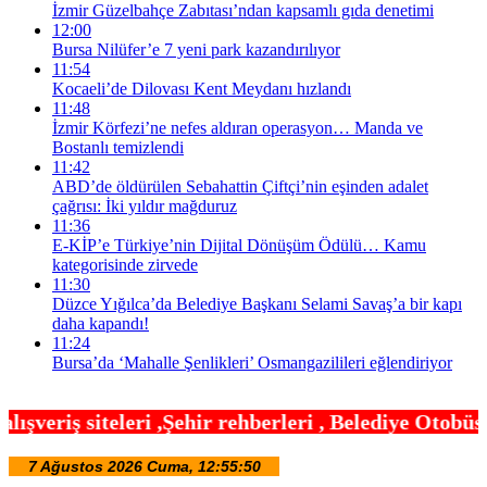
İzmir Güzelbahçe Zabıtası’ndan kapsamlı gıda denetimi
12:00
Bursa Nilüfer’e 7 yeni park kazandırılıyor
11:54
Kocaeli’de Dilovası Kent Meydanı hızlandı
11:48
İzmir Körfezi’ne nefes aldıran operasyon… Manda ve
Bostanlı temizlendi
11:42
ABD’de öldürülen Sebahattin Çiftçi’nin eşinden adalet
çağrısı: İki yıldır mağduruz
11:36
E-KİP’e Türkiye’nin Dijital Dönüşüm Ödülü… Kamu
kategorisinde zirvede
11:30
Düzce Yığılca’da Belediye Başkanı Selami Savaş’a bir kapı
daha kapandı!
11:24
Bursa’da ‘Mahalle Şenlikleri’ Osmangazilileri eğlendiriyor
hir rehberleri , Belediye Otobüs,Metro,Tren saatle