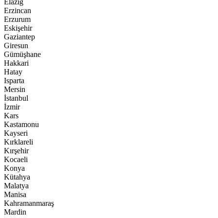
Elazığ
Erzincan
Erzurum
Eskişehir
Gaziantep
Giresun
Gümüşhane
Hakkari
Hatay
Isparta
Mersin
İstanbul
İzmir
Kars
Kastamonu
Kayseri
Kırklareli
Kırşehir
Kocaeli
Konya
Kütahya
Malatya
Manisa
Kahramanmaraş
Mardin