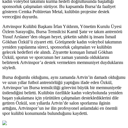
kadın voleybol takımını kurma hedefi doğrultusunda başlattığı
sponsorluk çalışmaları sürüyor. Bu kapsamda Bursa’da faaliyet
gösteren Cemka Poliüretan Metal, kulübün projesine destek
vereceğini duyurdu.
Artvinspor Kulübü Başkanı İrfan Yıldırım, Yönetim Kurulu Üyesi
Özlem Sarayoğlu, Bursa Temsilcisi Kamil Şatır ve takım antrenörü
Yusuf Arslaner’den oluşan heyet, şirketin sahibi iş insanı İsmail
Gökhan Özkül’ü ziyaret etti. Görüşmede kadın voleybol takımının
yeniden yapılanma süreci, sponsorluk çalışmaları ve kulübün
gelecek hedefleri ele alındı. Ziyarette konuşan İsmail Gökhan
Özkül, sporun ve sporcunun her zaman yanında olduklarını
belirterek Artvinspor’a destek vermekten memnuniyet duyduklarını
söyledi.
Bursa doğumlu olduğunu, aynı zamanda Artvin’in damadı olduğunu
ve uzun yıllar futbol antrenörlüğü yaptığını ifade eden Özkül,
Artvinspor’un Bursa temsilciliği görevini büyük bir memnuniyetle
üstlendiğini belirtti. Kulübün özellikle kadın voleybolunda yeniden
başarı yakalaması için yürütülen çalışmaları desteklediklerini dile
getiren Özkül, son yıllarda Artvin’de salon sporlarına ilginin
arttığını, Artvinspor’un ise ilin profesyonel anlamdaki en önemli
spor kulübü konumunda bulunduğunu kaydetti.