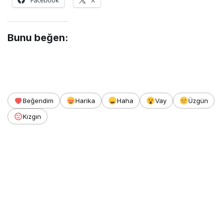
Facebook
X
Bunu beğen:
Beğendim
Harika
Haha
Vay
Üzgün
Kızgın