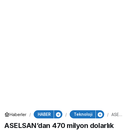
HABER
Teknoloji
Haberler
ASEL
SAN’
ASELSAN’dan 470 milyon dolarlık
dan
470