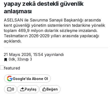
yapay zekâ destekli güvenlik
milyo
n
anlaşması
dolarl
ık
ASELSAN ile Savunma Sanayii Başkanlığı arasında
yapa
y
kent güvenliği yönetim sistemlerinin tedarikine yönelik
zekâ
toplam 469,9 milyon dolarlık sözleşme imzalandı.
deste
Teslimatların 2026-2029 yılları arasında yapılacağı
kli
açıklandı.
güve
nlik
anlaş
21 Mayıs 2026, 15:54
yayınlandı
ması
0dk, 32sn
3
Google'da Abone Ol
0
Paylaş
Beğen