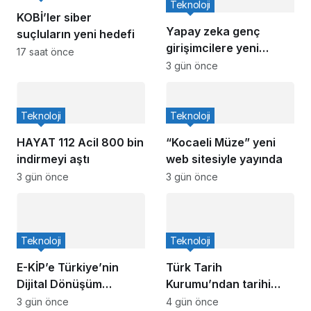
Teknoloji
KOBİ’ler siber
Yapay zeka genç
suçluların yeni hedefi
girişimcilere yeni
17 saat önce
kapılar açıyor
3 gün önce
Teknoloji
Teknoloji
HAYAT 112 Acil 800 bin
“Kocaeli Müze” yeni
indirmeyi aştı
web sitesiyle yayında
3 gün önce
3 gün önce
Teknoloji
Teknoloji
E-KİP’e Türkiye’nin
Türk Tarih
Dijital Dönüşüm
Kurumu’ndan tarihi
Ödülü… Kamu
içerikler tek
3 gün önce
4 gün önce