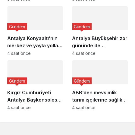
Gündem
Gündem
Antalya Konyaaltı’nın
Antalya Büyükşehir zor
merkez ve yayla yolları
gününde de
yenilenecek
vatandaşın yanında
4 saat önce
4 saat önce
Gündem
Gündem
Kırgız Cumhuriyeti
ABB’den mevsimlik
Antalya Başkonsolosu
tarım işçilerine sağlık
Başkan Vekili Özdemir’i
buluşması
4 saat önce
4 saat önce
ziyaret etti