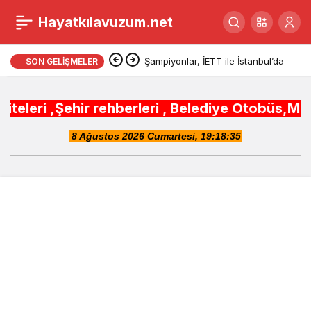
Bahçeli’den Batı uyarısı
Hayatkılavuzum.net
0
Şampiyonlar, İETT ile İstanbul’da
SON GELIŞMELER
r rehberleri , Belediye Otobüs,Metro,Tren saat