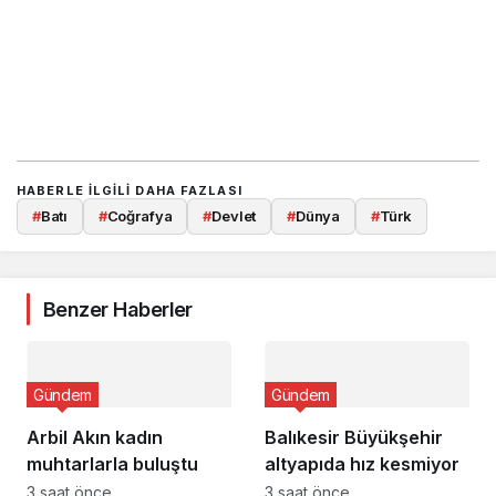
HABERLE ILGILI DAHA FAZLASI
#
Batı
#
Coğrafya
#
Devlet
#
Dünya
#
Türk
Benzer Haberler
Gündem
Gündem
Arbil Akın kadın
Balıkesir Büyükşehir
muhtarlarla buluştu
altyapıda hız kesmiyor
3 saat önce
3 saat önce