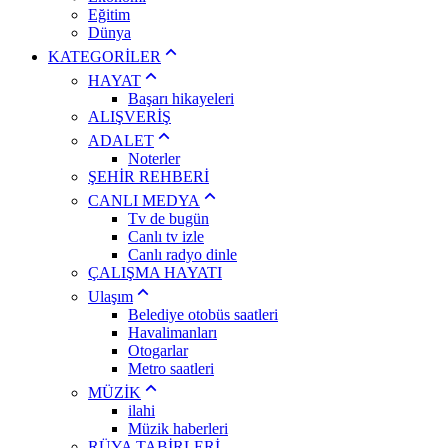
Eğitim
Dünya
KATEGORİLER
HAYAT
Başarı hikayeleri
ALIŞVERİŞ
ADALET
Noterler
ŞEHİR REHBERİ
CANLI MEDYA
Tv de bugün
Canlı tv izle
Canlı radyo dinle
ÇALIŞMA HAYATI
Ulaşım
Belediye otobüs saatleri
Havalimanları
Otogarlar
Metro saatleri
MÜZİK
ilahi
Müzik haberleri
RÜYA TABİRLERİ