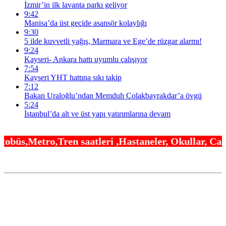
İzmir’in ilk lavanta parkı geliyor
9:42
Manisa’da üst geçide asansör kolaylığı
9:30
5 ilde kuvvetli yağış, Marmara ve Ege’de rüzgar alarmı!
9:24
Kayseri- Ankara hattı uyumlu çalışıyor
7:54
Kayseri YHT hattına sıkı takip
7:12
Bakan Uraloğlu’ndan Memduh Çolakbayrakdar’a övgü
5:24
İstanbul’da alt ve üst yapı yatırımlarına devam
saatleri ,Hastaneler, Okullar, Camiler ,Üniversit