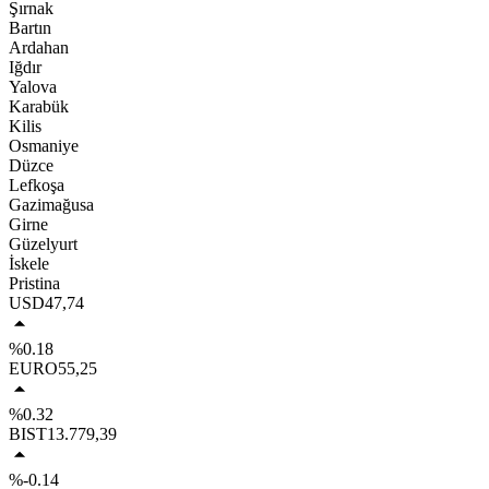
Şırnak
Bartın
Ardahan
Iğdır
Yalova
Karabük
Kilis
Osmaniye
Düzce
Lefkoşa
Gazimağusa
Girne
Güzelyurt
İskele
Pristina
USD
47,74
%0.18
EURO
55,25
%0.32
BIST
13.779,39
%-0.14