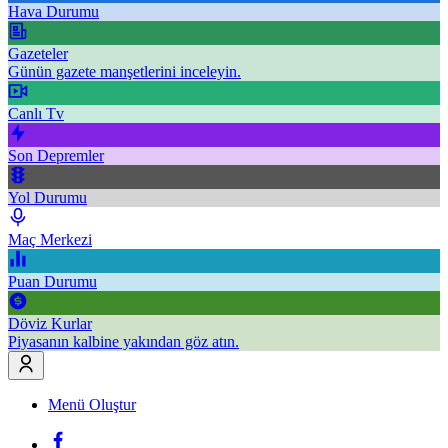
Hava Durumu
Gazeteler
Günün gazete manşetlerini inceleyin.
Canlı Tv
Son Depremler
Yol Durumu
Maç Merkezi
Puan Durumu
Döviz Kurlar
Piyasanın kalbine yakından göz atın.
Menü Oluştur