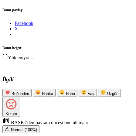
Bunu paylaş:
Facebook
X
Bunu beğen:
Yükleniyor...
İlgili
Beğendim
Harika
Haha
Vay
Üzgün
Kızgın
BASKİ’den bayram öncesi önemli uyarı
Normal (100%)