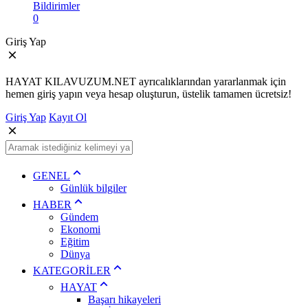
Bildirimler
0
Giriş Yap
HAYAT KILAVUZUM.NET ayrıcalıklarından yararlanmak için
hemen giriş yapın veya hesap oluşturun, üstelik tamamen ücretsiz!
Giriş Yap
Kayıt Ol
GENEL
Günlük bilgiler
HABER
Gündem
Ekonomi
Eğitim
Dünya
KATEGORİLER
HAYAT
Başarı hikayeleri