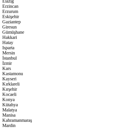
Elazığ
Erzincan
Erzurum
Eskişehir
Gaziantep
Giresun
Gümüşhane
Hakkari
Hatay
Isparta
Mersin
İstanbul
İzmir
Kars
Kastamonu
Kayseri
Kırklareli
Kırşehir
Kocaeli
Konya
Kütahya
Malatya
Manisa
Kahramanmaraş
Mardin