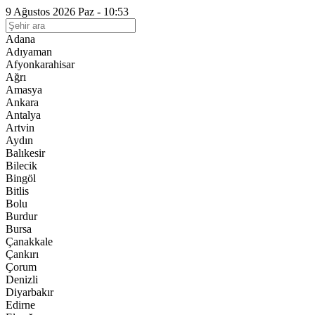
9 Ağustos 2026 Paz - 10:53
Adana
Adıyaman
Afyonkarahisar
Ağrı
Amasya
Ankara
Antalya
Artvin
Aydın
Balıkesir
Bilecik
Bingöl
Bitlis
Bolu
Burdur
Bursa
Çanakkale
Çankırı
Çorum
Denizli
Diyarbakır
Edirne