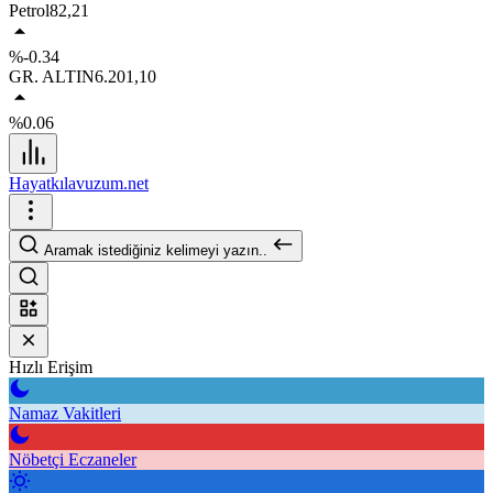
Petrol
82,21
%-0.34
GR. ALTIN
6.201,10
%0.06
Hayatkılavuzum.net
Aramak istediğiniz kelimeyi yazın..
Hızlı Erişim
Namaz Vakitleri
Nöbetçi Eczaneler