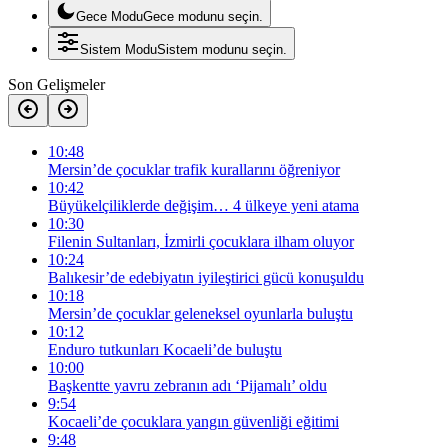
Gece Modu
Gece modunu seçin.
Sistem Modu
Sistem modunu seçin.
Son Gelişmeler
10:48
Mersin’de çocuklar trafik kurallarını öğreniyor
10:42
Büyükelçiliklerde değişim… 4 ülkeye yeni atama
10:30
Filenin Sultanları, İzmirli çocuklara ilham oluyor
10:24
Balıkesir’de edebiyatın iyileştirici gücü konuşuldu
10:18
Mersin’de çocuklar geleneksel oyunlarla buluştu
10:12
Enduro tutkunları Kocaeli’de buluştu
10:00
Başkentte yavru zebranın adı ‘Pijamalı’ oldu
9:54
Kocaeli’de çocuklara yangın güvenliği eğitimi
9:48