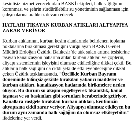
kesintisiz hizmet verecek olan BASKİ ekipleri, halk sağlığının
korunması ve şehrin sürdürülebilir su yönetiminin sağlanması için
çalışmalarına aralıksız devam edecek.
HATLARI TIKAYAN KURBAN ATIKLARI ALTYAPIYA
ZARAR VERİYOR
Kurban atıklarının, kurban kesim alanlarında belirlenen toplama
noktalarına bırakılması gerektiğini vurgulayan BASKİ Genel
Müdürü Erdoğan Öztürk, Balıkesir’de atık suları arıtma tesislerine
taşıyan kanalizasyon hatlarına atılan kurban atıkları ve çöplerin,
altyapı sistemlerinin işleyişini olumsuz etkilediğine dikkat çekti. Bu
atıkların halk sağlığını da ciddi şekilde etkileyebileceğine dikkat
çeken Öztürk açıklamasında, “
Özellikle Kurban Bayramı
döneminde bilinçsiz şekilde bırakılan yabancı maddeler ve
kurban atıkları, kanalizasyon hatlarında birikmelere neden
oluyor. Bu durum su akışını engelleyerek tıkanıklık, kanal
taşması ve su baskınları gibi sorunları beraberinde getiriyor.
Kanallara rastgele bırakılan kurban atıkları, kentimizin
altyapısına ciddi zarar veriyor. Altyapıyı olumsuz etkileyen bu
durum aynı zamanda halk sağlığını da olumsuz etkileyebilir.
”
ifadelerine yer verdi.