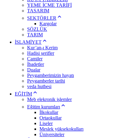
YEME İÇME TARİFİ
TASARIM
SEKTÖRLER
Kargolar
SÖZLÜK
TARIM
İSLAMİYET
Kur’an-ı Kerim
Hadisi şerifler
Camiler
İbadetler
Dualar
Peygamberimizin hayatı
Peygamberler tarihi
veda hutbesi
EĞİTİM
Meb elekronik işlemler
Eğitim kurumları
İlkokullar
Ortaokullar
Liseler
Meslek yüksekokulları
Üniversiteler