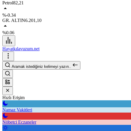
Petrol
82,21
%-0.34
GR. ALTIN
6.201,10
%0.06
Hayatkılavuzum.net
Aramak istediğiniz kelimeyi yazın..
Hızlı Erişim
Namaz Vakitleri
Nöbetçi Eczaneler