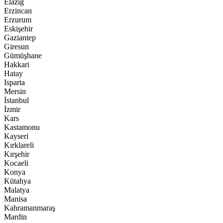
Elazığ
Erzincan
Erzurum
Eskişehir
Gaziantep
Giresun
Gümüşhane
Hakkari
Hatay
Isparta
Mersin
İstanbul
İzmir
Kars
Kastamonu
Kayseri
Kırklareli
Kırşehir
Kocaeli
Konya
Kütahya
Malatya
Manisa
Kahramanmaraş
Mardin