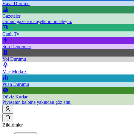
Hava Durumu
Gazeteler
Günün gazete manşetlerini inceleyin.
Canlı Tv
Son Depremler
Yol Durumu
Maç Merkezi
Puan Durumu
Döviz Kurlar
Piyasanın kalbine yakından göz atın.
Bildirimler