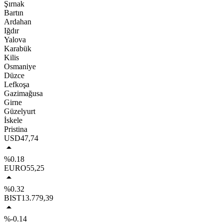
Şırnak
Bartın
Ardahan
Iğdır
Yalova
Karabük
Kilis
Osmaniye
Düzce
Lefkoşa
Gazimağusa
Girne
Güzelyurt
İskele
Pristina
USD
47,74
%0.18
EURO
55,25
%0.32
BIST
13.779,39
%-0.14