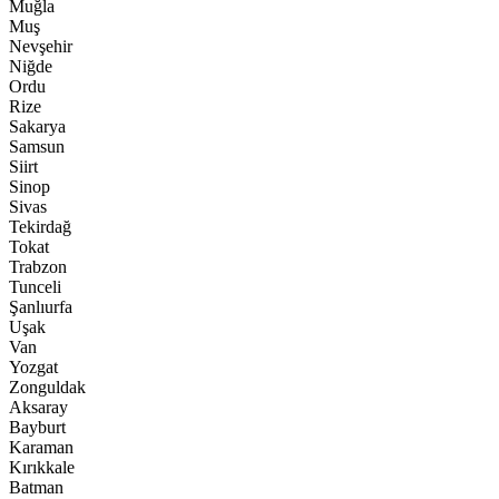
Muğla
Muş
Nevşehir
Niğde
Ordu
Rize
Sakarya
Samsun
Siirt
Sinop
Sivas
Tekirdağ
Tokat
Trabzon
Tunceli
Şanlıurfa
Uşak
Van
Yozgat
Zonguldak
Aksaray
Bayburt
Karaman
Kırıkkale
Batman