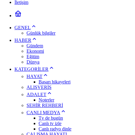
İletişim
GENEL
Günlük bilgiler
HABER
Gündem
Ekonomi
Eğitim
Dünya
KATEGORİLER
HAYAT
Başarı hikayeleri
ALIŞVERİŞ
ADALET
Noterler
ŞEHİR REHBERİ
CANLI MEDYA
Tv de bugün
Canlı tv izle
Canlı radyo dinle
ÇALIŞMA HAYATI