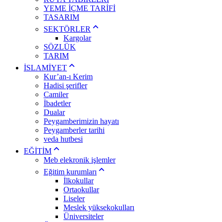
YEME İÇME TARİFİ
TASARIM
SEKTÖRLER
Kargolar
SÖZLÜK
TARIM
İSLAMİYET
Kur’an-ı Kerim
Hadisi şerifler
Camiler
İbadetler
Dualar
Peygamberimizin hayatı
Peygamberler tarihi
veda hutbesi
EĞİTİM
Meb elekronik işlemler
Eğitim kurumları
İlkokullar
Ortaokullar
Liseler
Meslek yüksekokulları
Üniversiteler