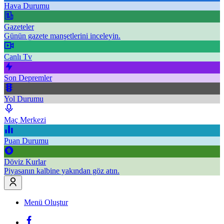
Hava Durumu
Gazeteler
Günün gazete manşetlerini inceleyin.
Canlı Tv
Son Depremler
Yol Durumu
Maç Merkezi
Puan Durumu
Döviz Kurlar
Piyasanın kalbine yakından göz atın.
Menü Oluştur