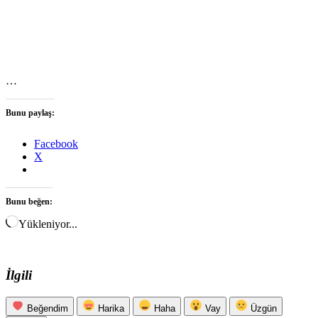
…
Bunu paylaş:
Facebook
X
Bunu beğen:
Yükleniyor...
İlgili
Beğendim
Harika
Haha
Vay
Üzgün