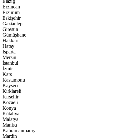
Elazığ
Erzincan
Erzurum
Eskişehir
Gaziantep
Giresun
Gümüşhane
Hakkari
Hatay
Isparta
Mersin
İstanbul
İzmir
Kars
Kastamonu
Kayseri
Kırklareli
Kırşehir
Kocaeli
Konya
Kütahya
Malatya
Manisa
Kahramanmaraş
Mardin