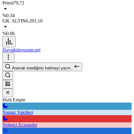
Petrol
79,72
%0.34
GR. ALTIN
6.201,10
%0.06
Hayatkılavuzum.net
Aramak istediğiniz kelimeyi yazın..
Hızlı Erişim
Namaz Vakitleri
Nöbetçi Eczaneler