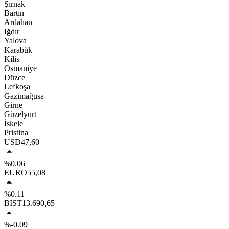
Şırnak
Bartın
Ardahan
Iğdır
Yalova
Karabük
Kilis
Osmaniye
Düzce
Lefkoşa
Gazimağusa
Girne
Güzelyurt
İskele
Pristina
USD
47,60
%0.06
EURO
55,08
%0.11
BIST
13.690,65
%-0.09