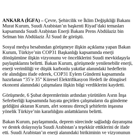
ANKARA (İGFA) –
Çevre, Şehircilik ve İklim Değişikliği Bakanı
Murat Kurum, Suudi Arabistan’ın başkenti Riyad’daki temasları
kapsamında Suudi Arabistan Enerji Bakanı Prens Abdülaziz bin
Selman bin Abdülaziz Âl Suud ile görüştü.
Sosyal medya hesabından görüşmeye ilişkin açıklama yapan Bakan
Kurum, Türkiye’nin COP31 Başkanlığı kapsamında enerji
dönüşümüne ilişkin vizyonunu ve önceliklerini Suudi mevkidaşıyla
paylaştıklarını belirtti. Bakan Kurum, görüşmede yenilenebilir enerji,
enerji verimliliği ve düşük karbonlu yakıtlar alanındaki hedeflerin
ele alındığını ifade ederek, COP31 Eylem Gündemi kapsamında
hazırlanan “35’e 35” Küresel Elektrifikasyon Hedefi ile döngüsel
ekonomi alanındaki çalışmalara ilişkin bilgi verdiklerini kaydetti.
Görüşmede, 6 Şubat depremlerinin ardından yürütülen Asrın İnşa
Seferberliği kapsamında hayata geçirilen çalışmaların da gündeme
geldiğini aktaran Kurum, afet sonrası dirençli şehirlerin inşasına
yönelik Türkiye’nin kararlılığını anlattıklarını belirtti.
Bakan Kurum, paylaşımında, deprem sürecinde sağladığı dayanışma
ve destek dolayısıyla Suudi Arabistan’a teşekkür ettiklerini de ifade
etti. Suudi Arabistan’ın enerji alanındaki birikiminin ve vizyonunun