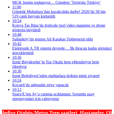
MGK bugün toplanıyor… Gündem ‘Terörsüz Türkiye’
11:00
Gümrük Muhafaza’dan kaçakçılığa darbe! 2026’da 58 bin
519 canlı hayvan kurtarıldı
10:54
Konya Taş Bina’da festivale özel video mapping ve drone
gösterisi büyüledi
10:48
Sultanköy’ün gururu Ali Karakaş Tuğgeneral oldu
10:42
Elektronik A.TR sistemi devrede… İlk ihracatı kadın girişimci
gerçekleştirdi
10:36
İzmir Büyükşehir’in Yaz Okulu hem eğlendiriyor hem
öğretiyor
10:30
İzmit Belediyesi’nden muhtarlara doğum günü ziyareti
10:24
Kocaeli’de adrenalin zirve yapacak
10:12
SpaceX’ten Ay’a çarpma açıklaması: Sorumlu uzay
operasyonları için çalışıyoruz
tro,Tren saatleri ,Hastaneler, Okullar, Camiler ,Ü