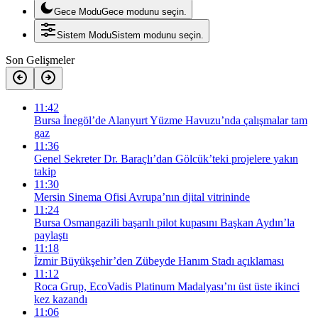
Gece Modu
Gece modunu seçin.
Sistem Modu
Sistem modunu seçin.
Son Gelişmeler
11:42
Bursa İnegöl’de Alanyurt Yüzme Havuzu’nda çalışmalar tam
gaz
11:36
Genel Sekreter Dr. Baraçlı’dan Gölcük’teki projelere yakın
takip
11:30
Mersin Sinema Ofisi Avrupa’nın djital vitrininde
11:24
Bursa Osmangazili başarılı pilot kupasını Başkan Aydın’la
paylaştı
11:18
İzmir Büyükşehir’den Zübeyde Hanım Stadı açıklaması
11:12
Roca Grup, EcoVadis Platinum Madalyası’nı üst üste ikinci
kez kazandı
11:06