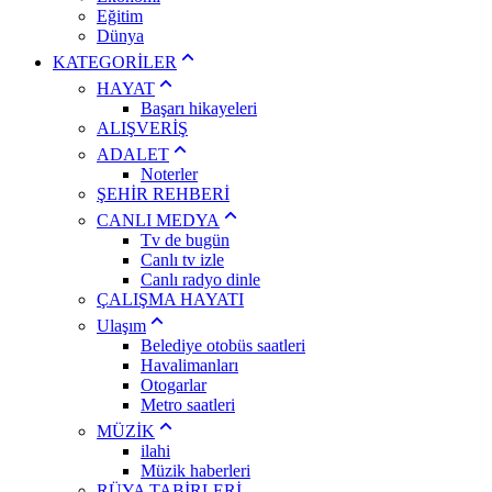
Eğitim
Dünya
KATEGORİLER
HAYAT
Başarı hikayeleri
ALIŞVERİŞ
ADALET
Noterler
ŞEHİR REHBERİ
CANLI MEDYA
Tv de bugün
Canlı tv izle
Canlı radyo dinle
ÇALIŞMA HAYATI
Ulaşım
Belediye otobüs saatleri
Havalimanları
Otogarlar
Metro saatleri
MÜZİK
ilahi
Müzik haberleri
RÜYA TABİRLERİ