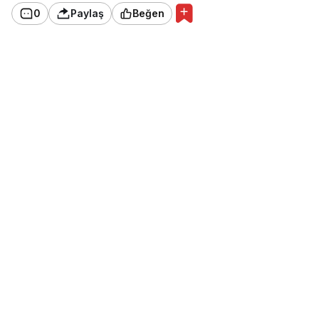
0
Paylaş
Beğen