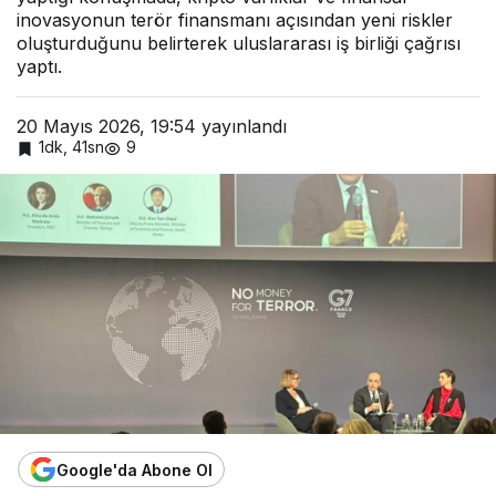
yeni
inovasyonun terör finansmanı açısından yeni riskler
riskler
oluşturduğunu belirterek uluslararası iş birliği çağrısı
doğur
uyor
yaptı.
20 Mayıs 2026, 19:54
yayınlandı
1dk, 41sn
9
Google'da Abone Ol