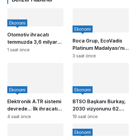
Ekonomi
Ekonomi
Otomotiv ihracatı
Roca Grup, EcoVadis
temmuzda 3,6 milyar
Platinum Madalyası’nı
dolar
1 saat önce
üst üste ikinci kez
3 saat önce
kazandı
Ekonomi
Ekonomi
Elektronik A.TR sistemi
BTSO Başkanı Burkay,
devrede… İlk ihracatı
2030 vizyonunu 62.
kadın girişimci
Meslek Komitesi ile
4 saat önce
19 saat önce
gerçekleştirdi
değerlendirdi
Ekonomi