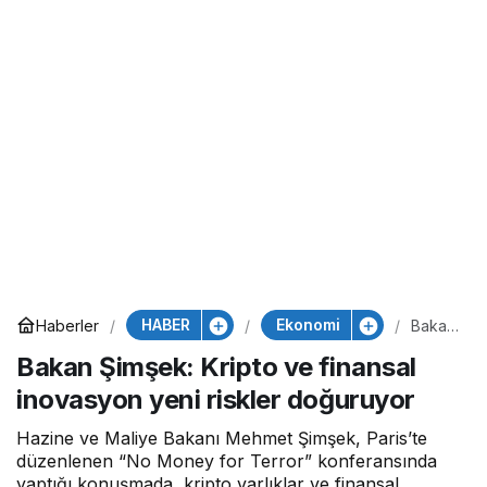
HABER
Ekonomi
Haberler
Bakan
Şimşe
Bakan Şimşek: Kripto ve finansal
k:
Kripto
inovasyon yeni riskler doğuruyor
ve
finans
al
Hazine ve Maliye Bakanı Mehmet Şimşek, Paris’te
inovas
düzenlenen “No Money for Terror” konferansında
yon
yaptığı konuşmada, kripto varlıklar ve finansal