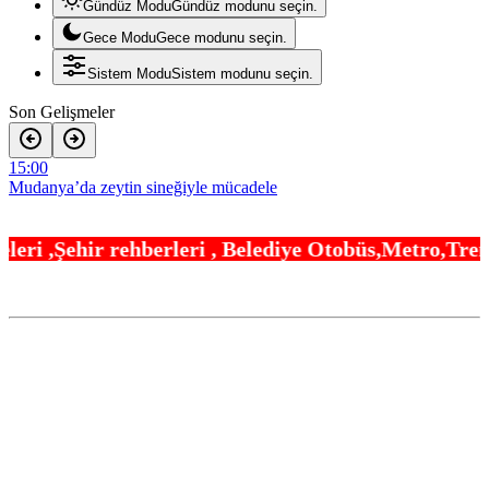
Gündüz Modu
Gündüz modunu seçin.
Gece Modu
Gece modunu seçin.
Sistem Modu
Sistem modunu seçin.
Son Gelişmeler
15:00
Mudanya’da zeytin sineğiyle mücadele
14:54
eri , Belediye Otobüs,Metro,Tren saatleri ,Hastane
Yenimuhacir Mezarlığı’na anlamlı hayrat çeşmesi
14:48
Türk mühendis Polatkan, DARPA Lift Challenge’da finale kaldı
14:42
Balıkesir’de kadın muhtarlar dayanışma kahvaltısında
14:36
Kocaeli’de Seymen ve Karamürsel tünellerine konfor dokunuşu
14:30
Antalya’da yangın sonrası çiftçilere sera naylonu desteği