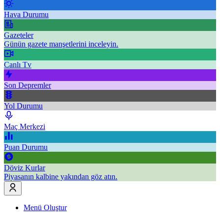
Hava Durumu
Gazeteler
Günün gazete manşetlerini inceleyin.
Canlı Tv
Son Depremler
Yol Durumu
Maç Merkezi
Puan Durumu
Döviz Kurlar
Piyasanın kalbine yakından göz atın.
Menü Oluştur