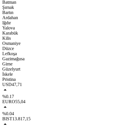
Batman
Şırnak
Bartın
Ardahan
Iğdır
Yalova
Karabük
Kilis
Osmaniye
Düzce
Lefkoşa
Gazimağusa
Girne
Güzelyurt
İskele
Pristina
USD
47,71
%0.17
EURO
55,04
%0.04
BIST
13.817,15