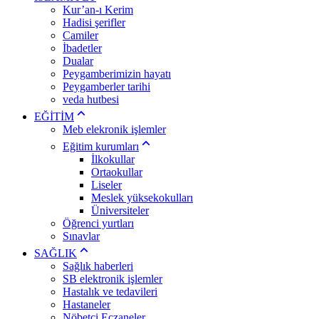
Kur’an-ı Kerim
Hadisi şerifler
Camiler
İbadetler
Dualar
Peygamberimizin hayatı
Peygamberler tarihi
veda hutbesi
EĞİTİM
Meb elekronik işlemler
Eğitim kurumları
İlkokullar
Ortaokullar
Liseler
Meslek yüksekokulları
Üniversiteler
Öğrenci yurtları
Sınavlar
SAĞLIK
Sağlık haberleri
SB elektronik işlemler
Hastalık ve tedavileri
Hastaneler
Nöbetçi Eczaneler