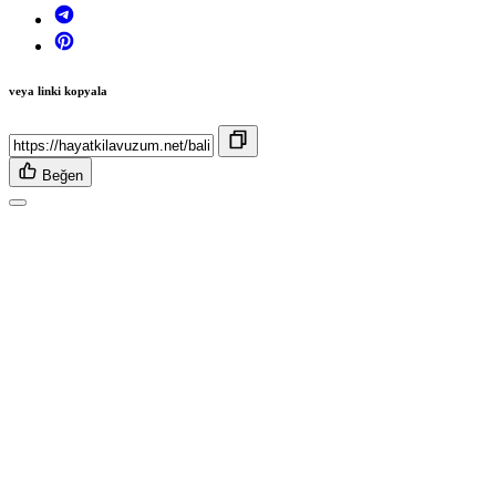
veya linki kopyala
Beğen