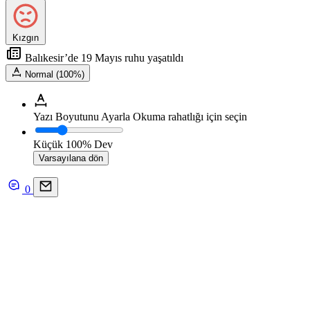
Kızgın
Balıkesir’de 19 Mayıs ruhu yaşatıldı
Normal (100%)
Yazı Boyutunu Ayarla
Okuma rahatlığı için seçin
Küçük
100%
Dev
Varsayılana dön
0