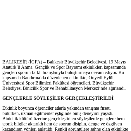
BALIKESİR (İGFA) – Balıkesir Büyükşehir Belediyesi, 19 Mayıs
Atatürk’ü Anma, Gençlik ve Spor Bayramı etkinlikleri kapsamında
gençleri sporun farklı branşlarıyla buluşturmaya devam ediyor. Bu
kapsamda Bandırma’da düzenlenen etkinlikte, Onyedi Eylül
Üniversitesi Spor Bilimleri Fakültesi öğrencileri, Büyükşehir
Belediyesi Binicilik Spor ve Rehabilitasyon Merkezi’nde ağırlandı.
GENÇLERLE SÖYLEŞİLER GERÇEKLEŞTİRİLDİ
Etkinlik boyunca öğrenciler atlarla yakından tanışma fırsatı
bulurken, uzman eğitmenler eşliğinde biniş deneyimi yaşadı.
Binicilik kültürü üzerine gerçekleştirilen söyleşilerde gençlere hem
teorik bilgiler aktarıldı hem de sporun disiplin, denge ve özgüven
kazandıran yönleri anlatıldı. Renkli görüntülere sahne olan etkinlikte