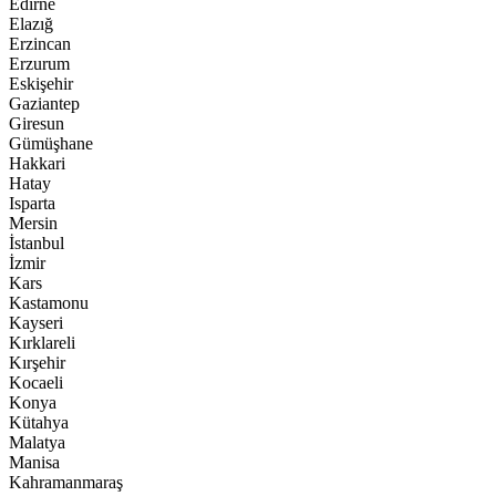
Edirne
Elazığ
Erzincan
Erzurum
Eskişehir
Gaziantep
Giresun
Gümüşhane
Hakkari
Hatay
Isparta
Mersin
İstanbul
İzmir
Kars
Kastamonu
Kayseri
Kırklareli
Kırşehir
Kocaeli
Konya
Kütahya
Malatya
Manisa
Kahramanmaraş