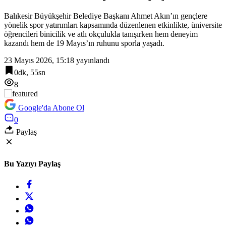
15:06
Balıkesir Büyükşehir Belediye Başkanı Ahmet Akın’ın gençlere
“Kocaeli Müze” yeni web sitesiyle yayında
yönelik spor yatırımları kapsamında düzenlenen etkinlikte, üniversite
öğrencileri binicilik ve atlı okçulukla tanışırken hem deneyim
kazandı hem de 19 Mayıs’ın ruhunu sporla yaşadı.
23 Mayıs 2026, 15:18
yayınlandı
0dk, 55sn
8
Google'da Abone Ol
0
Paylaş
Bu Yazıyı Paylaş