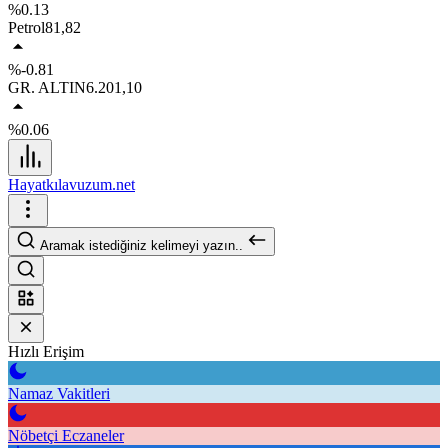
%0.13
Petrol
81,82
%-0.81
GR. ALTIN
6.201,10
%0.06
Hayatkılavuzum.net
Aramak istediğiniz kelimeyi yazın..
Hızlı Erişim
Namaz Vakitleri
Nöbetçi Eczaneler