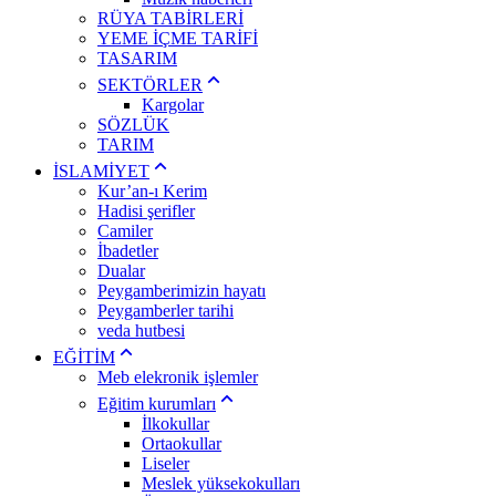
RÜYA TABİRLERİ
YEME İÇME TARİFİ
TASARIM
SEKTÖRLER
Kargolar
SÖZLÜK
TARIM
İSLAMİYET
Kur’an-ı Kerim
Hadisi şerifler
Camiler
İbadetler
Dualar
Peygamberimizin hayatı
Peygamberler tarihi
veda hutbesi
EĞİTİM
Meb elekronik işlemler
Eğitim kurumları
İlkokullar
Ortaokullar
Liseler
Meslek yüksekokulları