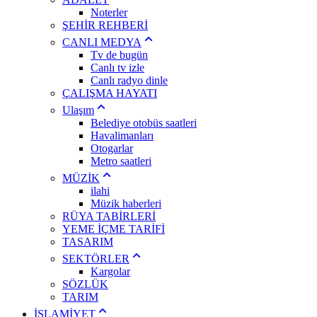
Noterler
ŞEHİR REHBERİ
CANLI MEDYA
Tv de bugün
Canlı tv izle
Canlı radyo dinle
ÇALIŞMA HAYATI
Ulaşım
Belediye otobüs saatleri
Havalimanları
Otogarlar
Metro saatleri
MÜZİK
ilahi
Müzik haberleri
RÜYA TABİRLERİ
YEME İÇME TARİFİ
TASARIM
SEKTÖRLER
Kargolar
SÖZLÜK
TARIM
İSLAMİYET