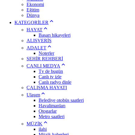
Ekonomi
Eğitim
Dünya
KATEGORİLER
HAYAT
Başarı hikayeleri
ALIŞVERİŞ
ADALET
Noterler
ŞEHİR REHBERİ
CANLI MEDYA
Tv de bugün
Canlı tv izle
Canlı radyo dinle
ÇALIŞMA HAYATI
Ulaşım
Belediye otobüs saatleri
Havalimanları
Otogarlar
Metro saatleri
MÜZİK
ilahi
Müzik haberleri