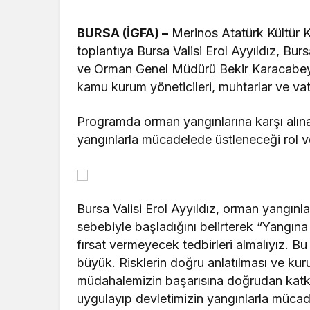
BURSA (İGFA) –
Merinos Atatürk Kültür 
toplantıya Bursa Valisi Erol Ayyıldız, Bu
ve Orman Genel Müdürü Bekir Karacabey’i
kamu kurum yöneticileri, muhtarlar ve vat
Programda orman yangınlarına karşı alınaca
yangınlarla mücadelede üstleneceği rol ve 
Bursa Valisi Erol Ayyıldız, orman yangınlar
sebebiyle başladığını belirterek “Yangı
fırsat vermeyecek tedbirleri almalıyız. B
büyük. Risklerin doğru anlatılması ve kur
müdahalemizin başarısına doğrudan katkı s
uygulayıp devletimizin yangınlarla mücade