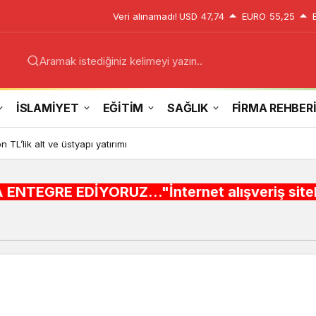
Veri alınamadı!
USD
47,74
EURO
55,25
Aramak istediğiniz kelimeyi yazın..
İSLAMİYET
EĞİTİM
SAĞLIK
FİRMA REHBER
n TL’lik alt ve üstyapı yatırımı
ORUZ..."İnternet alışveriş siteleri ,Şehir reh