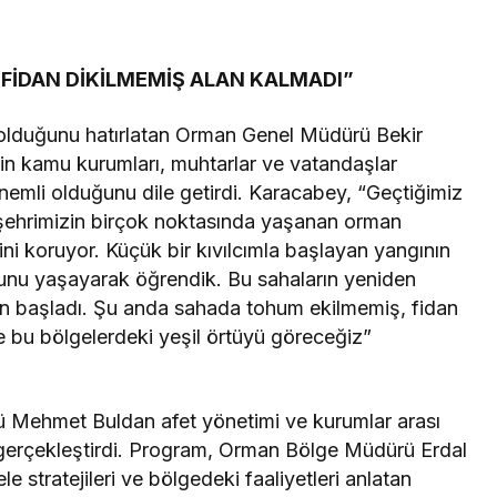
FİDAN DİKİLMEMİŞ ALAN KALMADI”
ı olduğunu hatırlatan Orman Genel Müdürü Bekir
in kamu kurumları, muhtarlar ve vatandaşlar
emli olduğunu dile getirdi. Karacabey, “Geçtiğimiz
 şehrimizin birçok noktasında yaşanan orman
ini koruyor. Küçük bir kıvılcımla başlayan yangının
unu yaşayarak öğrendik. Bu sahaların yeniden
emen başladı. Şu anda sahada tohum ekilmemiş, fidan
de bu bölgelerdeki yeşil örtüyü göreceğiz”
rü Mehmet Buldan afet yönetimi ve kurumlar arası
gerçekleştirdi. Program, Orman Bölge Müdürü Erdal
e stratejileri ve bölgedeki faaliyetleri anlatan