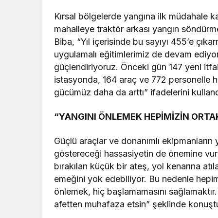
Kırsal bölgelerde yangına ilk müdahale 
mahalleye traktör arkası yangın söndürme t
Biba, “Yıl içerisinde bu sayıyı 455’e çık
uygulamalı eğitimlerimiz de devam ediyor.
güçlendiriyoruz. Önceki gün 147 yeni itf
istasyonda, 164 araç ve 772 personelle hi
gücümüz daha da arttı” ifadelerini kulland
“YANGINI ÖNLEMEK HEPİMİZİN OR
Güçlü araçlar ve donanımlı ekipmanların
göstereceği hassasiyetin de önemine vu
bırakılan küçük bir ateş, yol kenarına atıla
emeğini yok edebiliyor. Bu nedenle hepi
önlemek, hiç başlamamasını sağlamaktır. 
afetten muhafaza etsin” şeklinde konuşt