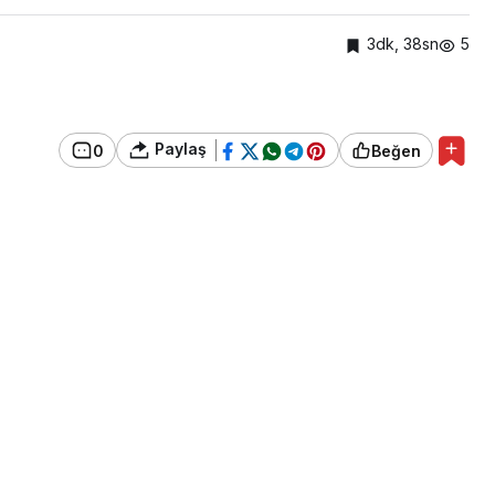
3dk, 38sn
5
Paylaş
0
Beğen