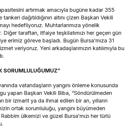
kapasitesini artırmak amacıyla bugüne kadar 355
ankeri dağıtıldığının altını çizen Başkan Vekili
armayı hedefliyoruz. Muhtarlarımıza yönelik
 Diğer taraftan, itfaiye teşkilatımızı her geçen gün
aiye erimiz göreve başladı. Bugün Bursa’mıza 31
zmet veriyoruz. Yeni arkadaşlarımızın katılımıyla bu
ı.
TAK SORUMLULUĞUMUZ”
 yanında vatandaşların yangını önleme konusunda
rgu yapan Başkan Vekili Biba, “Söndürülmeden
n bir izmarit ya da ihmal edilen bir an, yılların
mizin ortak sorumluluğu, yangını büyümeden
Rabbim ülkemizi ve güzel Bursa’mızı her türlü
u.