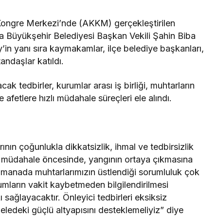
Kongre Merkezi’nde (AKKM) gerçekleştirilen
rsa Büyükşehir Belediyesi Başkan Vekili Şahin Biba
n yanı sıra kaymakamlar, ilçe belediye başkanları,
andaşlar katıldı.
k tedbirler, kurumlar arası iş birliği, muhtarların
afetlere hızlı müdahale süreçleri ele alındı.
ının çoğunlukla dikkatsizlik, ihmal ve tedbirsizlik
na müdahale öncesinde, yangının ortaya çıkmasına
u manada muhtarlarımızın üstlendiği sorumluluk çok
umların vakit kaybetmeden bilgilendirilmesi
ağlayacaktır. Önleyici tedbirleri eksiksiz
ledeki güçlü altyapısını desteklemeliyiz” diye