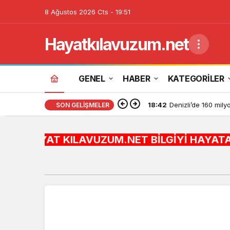
8 Ağustos 2026 Cts - 19:51
Hayatkılavuzum.net
GENEL
HABER
KATEGORİLER
18:42
Denizli’de 160 milyo
SON GELIŞMELER
HAYAT KILAVUZUM.NET BİLGİYİ HAYATA ENTEGRE EDİY