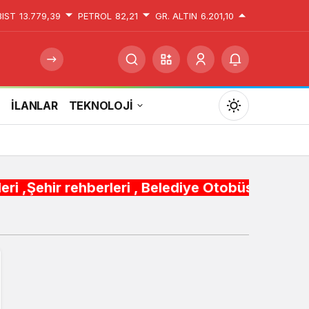
BIST
13.779,39
PETROL
82,21
GR. ALTIN
6.201,10
İ
İLANLAR
TEKNOLOJİ
Mod
değiştir
berleri , Belediye Otobüs,Metro,Tren saatleri 
Gündüz Modu
Gündüz modunu seçin.
Gece Modu
Gece modunu seçin.