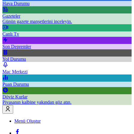
Hava Durumu
Gazeteler
Günün gazete manşetlerini inceleyin.
Canlı Tv
Son Depremler
Yol Durumu
Maç Merkezi
Puan Durumu
Döviz Kurlar
Piyasanın kalbine yakından göz atın.
Menü Oluştur