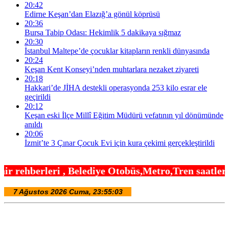
20:42
Edirne Keşan’dan Elazığ’a gönül köprüsü
20:36
Bursa Tabip Odası: Hekimlik 5 dakikaya sığmaz
20:30
İstanbul Maltepe’de çocuklar kitapların renkli dünyasında
20:24
Keşan Kent Konseyi’nden muhtarlara nezaket ziyareti
20:18
Hakkari’de JİHA destekli operasyonda 253 kilo esrar ele
geçirildi
20:12
Keşan eski İlçe Millî Eğitim Müdürü vefatının yıl dönümünde
anıldı
20:06
İzmit’te 3 Çınar Çocuk Evi için kura çekimi gerçekleştirildi
lediye Otobüs,Metro,Tren saatleri ,Hastaneler, Oku