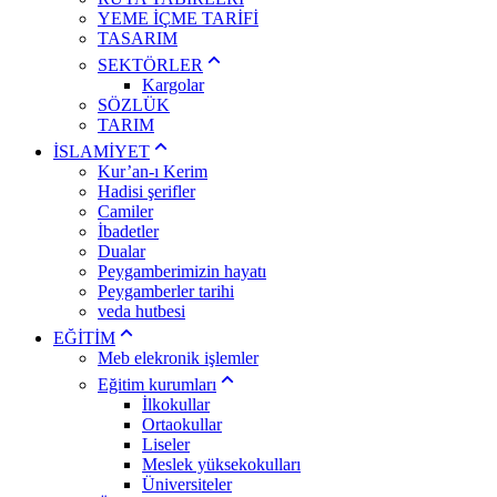
YEME İÇME TARİFİ
TASARIM
SEKTÖRLER
Kargolar
SÖZLÜK
TARIM
İSLAMİYET
Kur’an-ı Kerim
Hadisi şerifler
Camiler
İbadetler
Dualar
Peygamberimizin hayatı
Peygamberler tarihi
veda hutbesi
EĞİTİM
Meb elekronik işlemler
Eğitim kurumları
İlkokullar
Ortaokullar
Liseler
Meslek yüksekokulları
Üniversiteler