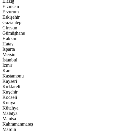
Elazığ
Erzincan
Erzurum
Eskişehir
Gaziantep
Giresun
Gümüşhane
Hakkari
Hatay
Isparta
Mersin
İstanbul
İzmir
Kars
Kastamonu
Kayseri
Kırklareli
Kırşehir
Kocaeli
Konya
Kütahya
Malatya
Manisa
Kahramanmaraş
Mardin