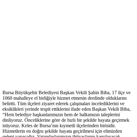
Bursa Büyükşehir Belediyesi Başkan Vekili Şahin Biba, 17 ilçe ve
1060 mahalleye el birliğiyle hizmet etmenin derdinde olduklarını
belirtti. Tüm ilçeleri ziyaret ederek çalışmaları incelediklerini ve
eksiklikleri yerinde tespit ettiklerini ifade eden Başkan Vekili Biba,
“Hem belediye başkanlarımızın hem de halkımızın taleplerini
dinliyoruz. Önceliklerine göre de hızlı bir şekilde hayata geçirmek
istiyoruz. Keles de Bursa’nın kıymetli ilçelerinden birisidir.
Hizmetlerin en doğru şekilde hayata geçirilmesi için elimizden
geleni yapacağız. Vatandaşlarımızın ihtiyaçlarını karşılayacak