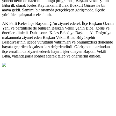
yöneticilerin de hazır bulunduğu programda, Başkan Vekili Şahin
Biba ilk olarak Keles Kaymakamı Burak Bozkurt Gürses ile bir
araya geldi. Samimi bir ortamda gerçekleşen görüşmede, ilçede
yürütülen çalışmalar ele alındı.
AK Parti Keles İlçe Başkanlığı’nı ziyaret ederek İlçe Başkanı Özcan
Yeni ve partililerle de buluşan Başkan Vekili Şahin Biba, görüş ve
önerileri dinledi. Daha sonra Keles Belediye Başkanı Ali Doğru’ya
makamında ziyaret eden Başkan Vekili Biba, Büyükşehir
Belediyesi’nin ilçede yürüttüğü yatırımları ve önümüzdeki dönemde
hayata geçirilecek çalışmaları değerlendirdi. Görüşmenin ardından
ilçe esnafını da ziyaret ederek hayırlı işler dileyen Başkan Vekili
Biba, vatandaşlarla sohbet ederek talep ve önerilerini dinledi.