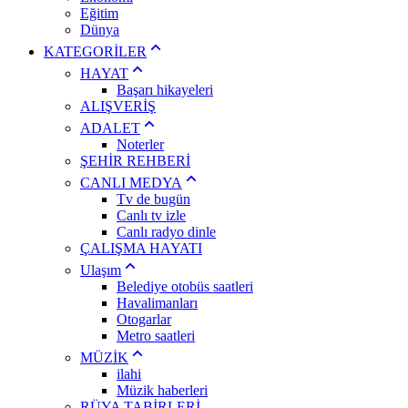
Eğitim
Dünya
KATEGORİLER
HAYAT
Başarı hikayeleri
ALIŞVERİŞ
ADALET
Noterler
ŞEHİR REHBERİ
CANLI MEDYA
Tv de bugün
Canlı tv izle
Canlı radyo dinle
ÇALIŞMA HAYATI
Ulaşım
Belediye otobüs saatleri
Havalimanları
Otogarlar
Metro saatleri
MÜZİK
ilahi
Müzik haberleri
RÜYA TABİRLERİ