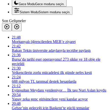
Gece Modu
Gece modunu seçin.
Sistem Modu
Sistem modunu seçin.
Son Gelişmeler
21:48
Moritanyalı öğrencilerden MEB’e ziyaret
21:42
Bakan Tekin üniversite adaylarıyla tecrübe paylaştı
21:36
Bursa’da tarihi eser operasyonu! 273 sikke ve 18 obje ele
geçirildi
21:30
Yelkencilerin zorlu mücadelesi ilk günde nefes kesti
21:24
688 milyon TL tarımsal destek hesaplarda
21:12
Eyüpsultan Meydanı yenileniyor… İlk taşı Nuri Aslan koydu
20:54
Yapay zeka genç girişimcilere yeni kapılar açıyor
20:48
Gebze’nin geleceği için Başkent’te güçlü temaslar