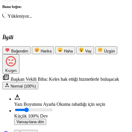
Bunu beğen:
Yükleniyor...
İlgili
Beğendim
Harika
Haha
Vay
Üzgün
Kızgın
Başkan Vekili Biba: Keles hak ettiği hizmetlerle buluşacak
Normal (100%)
Yazı Boyutunu Ayarla
Okuma rahatlığı için seçin
Küçük
100%
Dev
Varsayılana dön