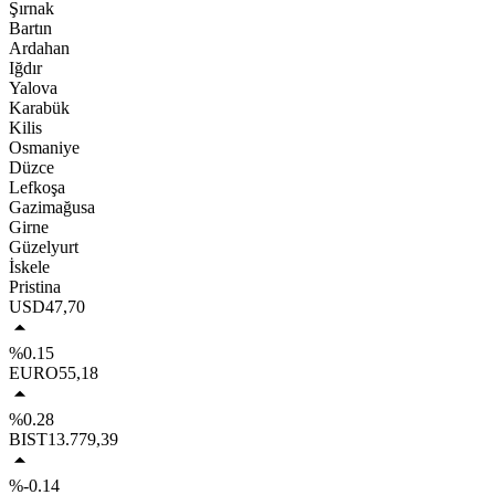
Şırnak
Bartın
Ardahan
Iğdır
Yalova
Karabük
Kilis
Osmaniye
Düzce
Lefkoşa
Gazimağusa
Girne
Güzelyurt
İskele
Pristina
USD
47,70
%0.15
EURO
55,18
%0.28
BIST
13.779,39
%-0.14