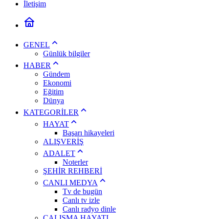
İletişim
GENEL
Günlük bilgiler
HABER
Gündem
Ekonomi
Eğitim
Dünya
KATEGORİLER
HAYAT
Başarı hikayeleri
ALIŞVERİŞ
ADALET
Noterler
ŞEHİR REHBERİ
CANLI MEDYA
Tv de bugün
Canlı tv izle
Canlı radyo dinle
ÇALIŞMA HAYATI