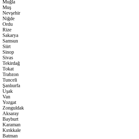
Muğla
Muş
Nevşehir
Niğde
Ordu
Rize
Sakarya
Samsun
Siirt
Sinop
Sivas
Tekirdağ
Tokat
Trabzon
Tunceli
Şanlıurfa
Uşak
Van
Yozgat
Zonguldak
Aksaray
Bayburt
Karaman
Kırıkkale
Batman