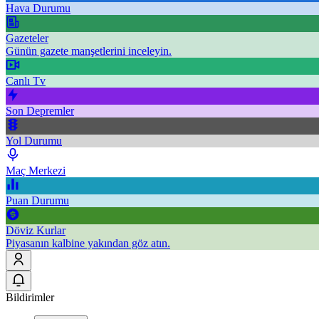
Hava Durumu
Gazeteler
Günün gazete manşetlerini inceleyin.
Canlı Tv
Son Depremler
Yol Durumu
Maç Merkezi
Puan Durumu
Döviz Kurlar
Piyasanın kalbine yakından göz atın.
Bildirimler