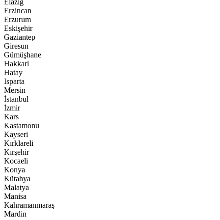
Elazığ
Erzincan
Erzurum
Eskişehir
Gaziantep
Giresun
Gümüşhane
Hakkari
Hatay
Isparta
Mersin
İstanbul
İzmir
Kars
Kastamonu
Kayseri
Kırklareli
Kırşehir
Kocaeli
Konya
Kütahya
Malatya
Manisa
Kahramanmaraş
Mardin