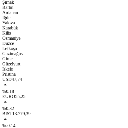
Şırnak
Bartın
Ardahan
Iğdır
Yalova
Karabük
Kilis
Osmaniye
Düzce
Lefkoşa
Gazimağusa
Girne
Güzelyurt
İskele
Pristina
USD
47,74
%0.18
EURO
55,25
%0.32
BIST
13.779,39
%-0.14