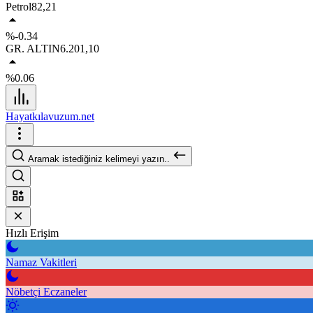
Petrol
82,21
%-0.34
GR. ALTIN
6.201,10
%0.06
Hayatkılavuzum.net
Aramak istediğiniz kelimeyi yazın..
Hızlı Erişim
Namaz Vakitleri
Nöbetçi Eczaneler