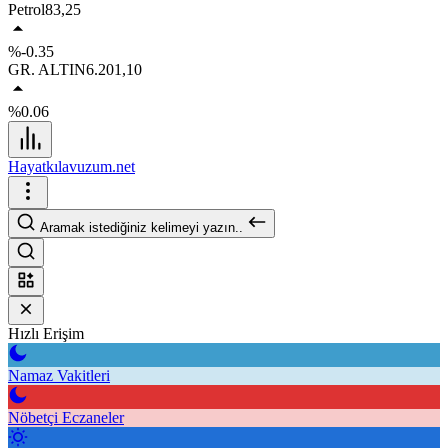
Petrol
83,25
%-0.35
GR. ALTIN
6.201,10
%0.06
Hayatkılavuzum.net
Aramak istediğiniz kelimeyi yazın..
Hızlı Erişim
Namaz Vakitleri
Nöbetçi Eczaneler