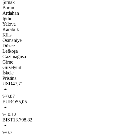
Şırnak
Bartın
Ardahan
Iğdır
Yalova
Karabük
Kilis
Osmaniye
Düzce
Lefkoşa
Gazimağusa
Girne
Güzelyurt
İskele
Pristina
USD
47,71
%0.07
EURO
55,05
%-0.12
BIST
13.798,82
%0.7