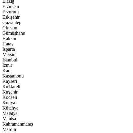
Elazığ
Erzincan
Erzurum
Eskişehir
Gaziantep
Giresun
Gümüşhane
Hakkari
Hatay
Isparta
Mersin
İstanbul
İzmir
Kars
Kastamonu
Kayseri
Kırklareli
Kırşehir
Kocaeli
Konya
Kütahya
Malatya
Manisa
Kahramanmaraş
Mardin