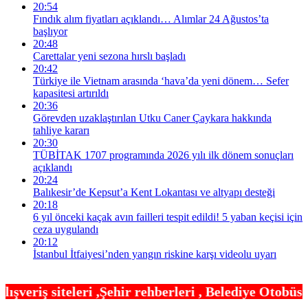
20:54
Fındık alım fiyatları açıklandı… Alımlar 24 Ağustos’ta
başlıyor
20:48
Carettalar yeni sezona hırslı başladı
20:42
Türkiye ile Vietnam arasında ‘hava’da yeni dönem… Sefer
kapasitesi artırıldı
20:36
Görevden uzaklaştırılan Utku Caner Çaykara hakkında
tahliye kararı
20:30
TÜBİTAK 1707 programında 2026 yılı ilk dönem sonuçları
açıklandı
20:24
Balıkesir’de Kepsut’a Kent Lokantası ve altyapı desteği
20:18
6 yıl önceki kaçak avın failleri tespit edildi! 5 yaban keçisi için
ceza uygulandı
20:12
İstanbul İtfaiyesi’nden yangın riskine karşı videolu uyarı
ir rehberleri , Belediye Otobüs,Metro,Tren saatler