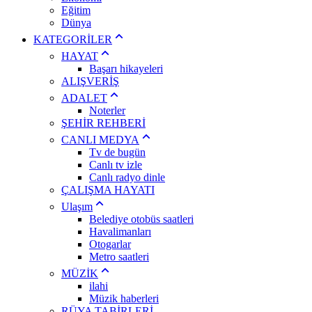
Eğitim
Dünya
KATEGORİLER
HAYAT
Başarı hikayeleri
ALIŞVERİŞ
ADALET
Noterler
ŞEHİR REHBERİ
CANLI MEDYA
Tv de bugün
Canlı tv izle
Canlı radyo dinle
ÇALIŞMA HAYATI
Ulaşım
Belediye otobüs saatleri
Havalimanları
Otogarlar
Metro saatleri
MÜZİK
ilahi
Müzik haberleri
RÜYA TABİRLERİ