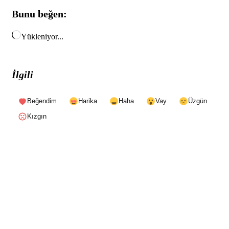
Bunu beğen:
Yükleniyor...
İlgili
Beğendim
Harika
Haha
Vay
Üzgün
Kızgın