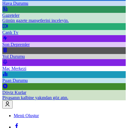
Hava Durumu
Gazeteler
Günün gazete manşetlerini inceleyin.
Canlı Tv
Son Depremler
Yol Durumu
Maç Merkezi
Puan Durumu
Döviz Kurlar
Piyasanın kalbine yakından göz atın.
Menü Oluştur