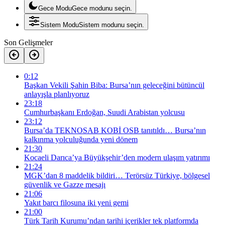
Gece Modu
Gece modunu seçin.
Sistem Modu
Sistem modunu seçin.
Son Gelişmeler
0:12
Başkan Vekili Şahin Biba: Bursa’nın geleceğini bütüncül
anlayışla planlıyoruz
23:18
Cumhurbaşkanı Erdoğan, Suudi Arabistan yolcusu
23:12
Bursa’da TEKNOSAB KOBİ OSB tanıtıldı… Bursa’nın
kalkınma yolculuğunda yeni dönem
21:30
Kocaeli Darıca’ya Büyükşehir’den modern ulaşım yatırımı
21:24
MGK’dan 8 maddelik bildiri… Terörsüz Türkiye, bölgesel
güvenlik ve Gazze mesajı
21:06
Yakıt barcı filosuna iki yeni gemi
21:00
Türk Tarih Kurumu’ndan tarihi içerikler tek platformda