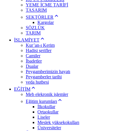
YEME İÇME TARİFİ
TASARIM
SEKTÖRLER
Kargolar
SÖZLÜK
TARIM
İSLAMİYET
Kur’an-ı Kerim
Hadisi şerifler
Camiler
İbadetler
Dualar
Peygamberimizin hayatı
Peygamberler tarihi
veda hutbesi
EĞİTİM
Meb elekronik işlemler
Eğitim kurumları
İlkokullar
Ortaokullar
Liseler
Meslek yüksekokulları
Üniversiteler