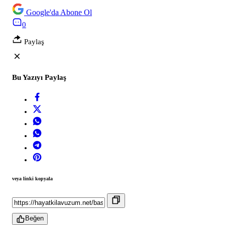
Google'da Abone Ol
0
Paylaş
Bu Yazıyı Paylaş
veya linki kopyala
Beğen