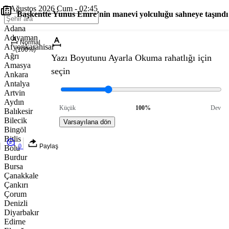
7 Ağustos 2026 Cum - 02:45
Başkentte Yunus Emre’nin manevi yolculuğu sahneye taşındı
Adana
Adıyaman
Normal
Afyonkarahisar
(100%)
Ağrı
Yazı Boyutunu Ayarla
Okuma rahatlığı için
Amasya
seçin
Ankara
Antalya
Artvin
Aydın
Küçük
100%
Dev
Balıkesir
Bilecik
Varsayılana dön
Bingöl
Bitlis
0
Paylaş
Bolu
Burdur
Bursa
Çanakkale
Çankırı
Çorum
Denizli
Diyarbakır
Edirne