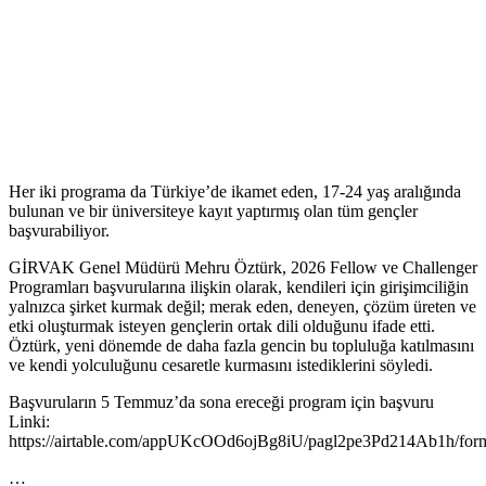
Her iki programa da Türkiye’de ikamet eden, 17-24 yaş aralığında
bulunan ve bir üniversiteye kayıt yaptırmış olan tüm gençler
başvurabiliyor.
GİRVAK Genel Müdürü Mehru Öztürk, 2026 Fellow ve Challenger
Programları başvurularına ilişkin olarak, kendileri için girişimciliğin
yalnızca şirket kurmak değil; merak eden, deneyen, çözüm üreten ve
etki oluşturmak isteyen gençlerin ortak dili olduğunu ifade etti.
Öztürk, yeni dönemde de daha fazla gencin bu topluluğa katılmasını
ve kendi yolculuğunu cesaretle kurmasını istediklerini söyledi.
Başvuruların 5 Temmuz’da sona ereceği program için başvuru
Linki:
https://airtable.com/appUKcOOd6ojBg8iU/pagl2pe3Pd214Ab1h/for
…