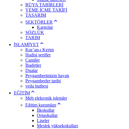
RÜYA TABİRLERİ
YEME İÇME TARİFİ
TASARIM
SEKTÖRLER
Kargolar
SÖZLÜK
TARIM
İSLAMİYET
Kur’an-ı Kerim
Hadisi şerifler
Camiler
İbadetler
Dualar
Peygamberimizin hayatı
Peygamberler tarihi
veda hutbesi
EĞİTİM
Meb elekronik işlemler
Eğitim kurumları
İlkokullar
Ortaokullar
Liseler
Meslek yüksekokulları