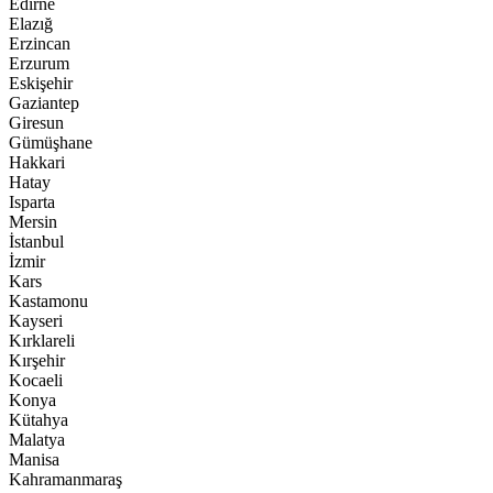
Edirne
Elazığ
Erzincan
Erzurum
Eskişehir
Gaziantep
Giresun
Gümüşhane
Hakkari
Hatay
Isparta
Mersin
İstanbul
İzmir
Kars
Kastamonu
Kayseri
Kırklareli
Kırşehir
Kocaeli
Konya
Kütahya
Malatya
Manisa
Kahramanmaraş