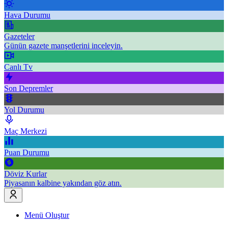
Hava Durumu
Gazeteler
Günün gazete manşetlerini inceleyin.
Canlı Tv
Son Depremler
Yol Durumu
Maç Merkezi
Puan Durumu
Döviz Kurlar
Piyasanın kalbine yakından göz atın.
Menü Oluştur