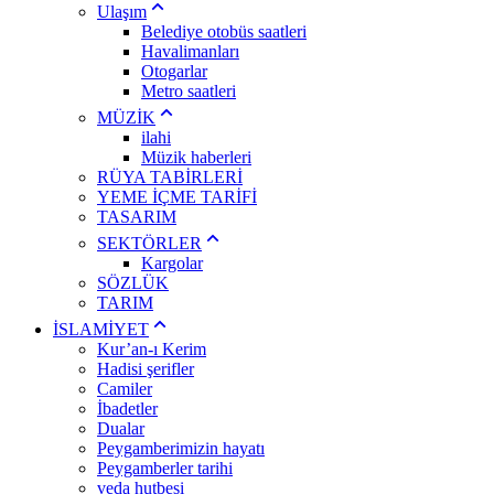
Ulaşım
Belediye otobüs saatleri
Havalimanları
Otogarlar
Metro saatleri
MÜZİK
ilahi
Müzik haberleri
RÜYA TABİRLERİ
YEME İÇME TARİFİ
TASARIM
SEKTÖRLER
Kargolar
SÖZLÜK
TARIM
İSLAMİYET
Kur’an-ı Kerim
Hadisi şerifler
Camiler
İbadetler
Dualar
Peygamberimizin hayatı
Peygamberler tarihi
veda hutbesi