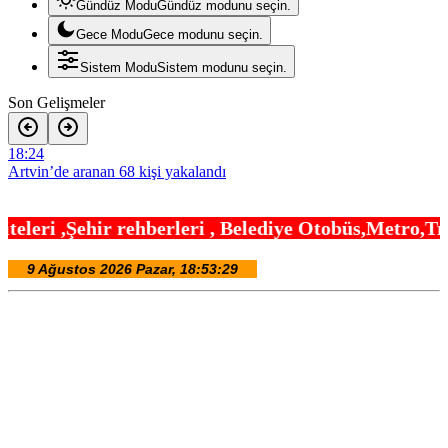
Gündüz Modu
Gündüz modunu seçin.
Gece Modu
Gece modunu seçin.
Sistem Modu
Sistem modunu seçin.
Son Gelişmeler
18:24
Artvin’de aranan 68 kişi yakalandı
18:18
leri , Belediye Otobüs,Metro,Tren saatleri ,Hasta
Aydın Kuyucak’ta ulaşım yatırımı
18:12
Başkan Genç’ten Madur Dağı’nda 14 kilometrelik asfalt müjdesi
18:06
AgroGreen Bursa’da 80 şehir, 13 ülke ağırlayacak
18:00
Kıyılarda yeni dönem! Bakanlık işgallere karşı devrede
17:54
Manisa Salihli’de 4 caddeye sıcak asfalt