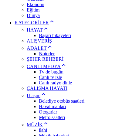
Ekonomi
Eğitim
Dünya
KATEGORİLER
HAYAT
Başarı hikayeleri
ALIŞVERİŞ
ADALET
Noterler
ŞEHİR REHBERİ
CANLI MEDYA
Tv de bugün
Canlı tv izle
Canlı radyo dinle
ÇALIŞMA HAYATI
Ulaşım
Belediye otobüs saatleri
Havalimanları
Otogarlar
Metro saatleri
MÜZİK
ilahi
Müzik haberleri