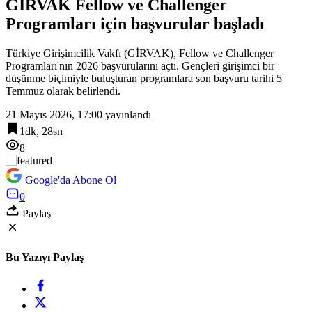
GİRVAK Fellow ve Challenger
18:42
Programları için başvurular başladı
Havacılıkta Türkiye farkı… Havalimanlarında 7 ayda 138,7 milyon
yolcu
Türkiye Girişimcilik Vakfı (GİRVAK), Fellow ve Challenger
Programları'nın 2026 başvurularını açtı. Gençleri girişimci bir
düşünme biçimiyle buluşturan programlara son başvuru tarihi 5
Temmuz olarak belirlendi.
21 Mayıs 2026, 17:00
yayınlandı
1dk, 28sn
8
Google'da Abone Ol
0
Paylaş
Bu Yazıyı Paylaş