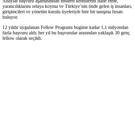
Adaylar başvuru aşamasından itibaren kendilerini ifade etme,
yaratıcılıklarını ortaya koyma ve Türkiye’nin önde gelen iş insanları,
girişimcileri ve yönetim kurulu üyeleriyle bire bir tanışma fırsatı
buluyor.
12 yıldır uygulanan Fellow Programı bugüne kadar 1,1 milyondan
fazla başvuru aldı; her yıl bu başvurular arasından yaklaşık 30 genç
fellow olarak seçildi.