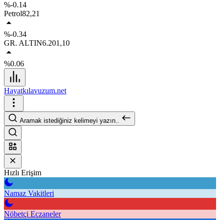
%-0.14
Petrol
82,21
%-0.34
GR. ALTIN
6.201,10
%0.06
Hayatkılavuzum.net
Aramak istediğiniz kelimeyi yazın..
Hızlı Erişim
Namaz Vakitleri
Nöbetçi Eczaneler