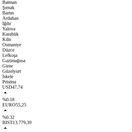
Batman
Şırnak
Bartın
Ardahan
Iğdır
Yalova
Karabük
Kilis
Osmaniye
Düzce
Lefkoşa
Gazimağusa
Girne
Güzelyurt
İskele
Pristina
USD
47,74
%0.18
EURO
55,25
%0.32
BIST
13.779,39