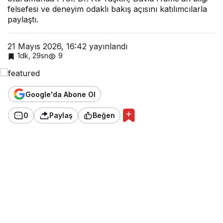
oldu
felsefesi ve deneyim odaklı bakış açısını katılımcılarla
paylaştı.
21 Mayıs 2026, 16:42
yayınlandı
1dk, 29sn
9
Google'da Abone Ol
0
Paylaş
Beğen