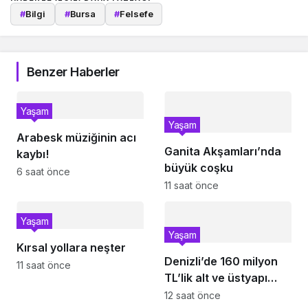
#
Bilgi
#
Bursa
#
Felsefe
Benzer Haberler
Yaşam
Yaşam
Arabesk müziğinin acı
Ganita Akşamları’nda
kaybı!
büyük coşku
6 saat önce
11 saat önce
Yaşam
Yaşam
Kırsal yollara neşter
Denizli’de 160 milyon
11 saat önce
TL’lik alt ve üstyapı
yatırımı
12 saat önce