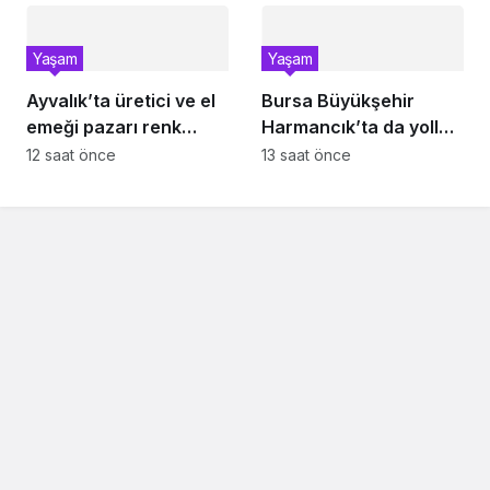
Yaşam
Yaşam
Ayvalık’ta üretici ve el
Bursa Büyükşehir
emeği pazarı renk
Harmancık’ta da yolları
katıyor
yeniliyor
12 saat önce
13 saat önce