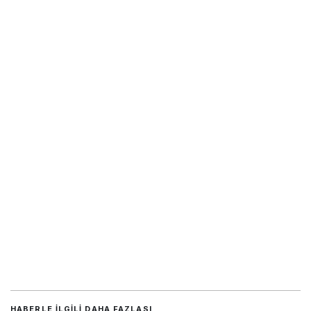
HABERLE ILGILI DAHA FAZLASI