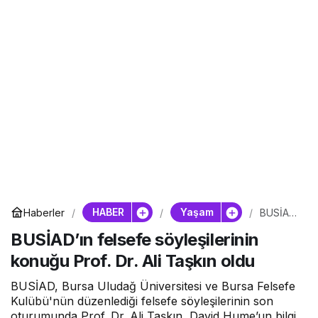
HABER
Yaşam
Haberler
BUSİAD’
ın
BUSİAD’ın felsefe söyleşilerinin
felsefe
söyleşil
konuğu Prof. Dr. Ali Taşkın oldu
erinin
konuğu
Prof. Dr.
BUSİAD, Bursa Uludağ Üniversitesi ve Bursa Felsefe
Ali
Kulübü'nün düzenlediği felsefe söyleşilerinin son
Taşkın
oturumunda Prof. Dr. Ali Taşkın, David Hume’un bilgi