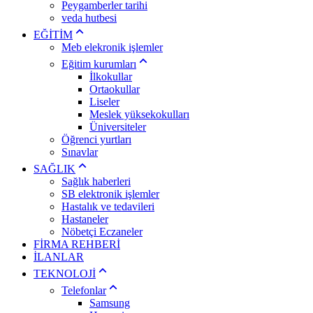
Peygamberler tarihi
veda hutbesi
EĞİTİM
Meb elekronik işlemler
Eğitim kurumları
İlkokullar
Ortaokullar
Liseler
Meslek yüksekokulları
Üniversiteler
Öğrenci yurtları
Sınavlar
SAĞLIK
Sağlık haberleri
SB elektronik işlemler
Hastalık ve tedavileri
Hastaneler
Nöbetçi Eczaneler
FİRMA REHBERİ
İLANLAR
TEKNOLOJİ
Telefonlar
Samsung