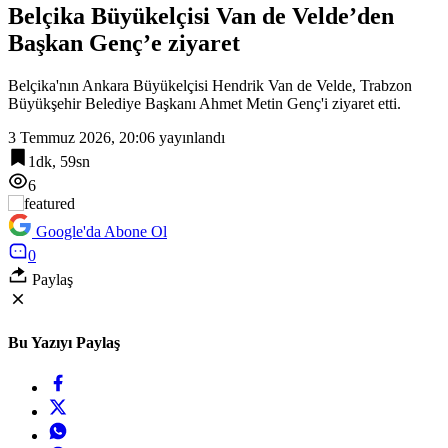
İzmitli mahalle muhtarları Sarısu Gençlik Kampı’nda ağırlandı
Belçika Büyükelçisi Van de Velde’den
Başkan Genç’e ziyaret
19:00
Aydınlı milli atlet Koray Uygun, U20 Dünya Şampiyonası’nda yarı
finalde
Belçika'nın Ankara Büyükelçisi Hendrik Van de Velde, Trabzon
Büyükşehir Belediye Başkanı Ahmet Metin Genç'i ziyaret etti.
3 Temmuz 2026, 20:06
yayınlandı
1dk, 59sn
6
Google'da Abone Ol
0
Paylaş
Bu Yazıyı Paylaş