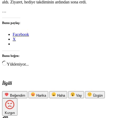
aldı. Ziyaret, hediye takdiminin ardından sona erdi.
…
Bunu paylaş:
Facebook
X
Bunu beğen:
Yükleniyor...
İlgili
Beğendim
Harika
Haha
Vay
Üzgün
Kızgın