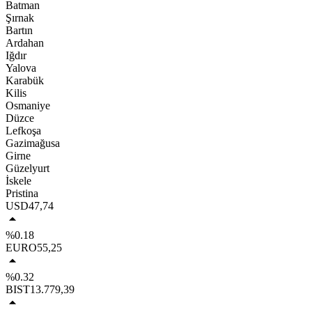
Batman
Şırnak
Bartın
Ardahan
Iğdır
Yalova
Karabük
Kilis
Osmaniye
Düzce
Lefkoşa
Gazimağusa
Girne
Güzelyurt
İskele
Pristina
USD
47,74
%0.18
EURO
55,25
%0.32
BIST
13.779,39