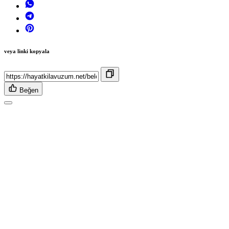
veya linki kopyala
Beğen