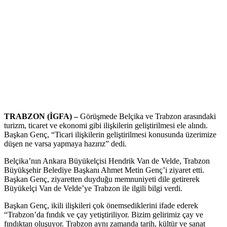
TRABZON (İGFA) –
Görüşmede Belçika ve Trabzon arasındaki
turizm, ticaret ve ekonomi gibi ilişkilerin geliştirilmesi ele alındı.
Başkan Genç, “Ticari ilişkilerin geliştirilmesi konusunda üzerimize
düşen ne varsa yapmaya hazırız” dedi.
Belçika’nın Ankara Büyükelçisi Hendrik Van de Velde, Trabzon
Büyükşehir Belediye Başkanı Ahmet Metin Genç’i ziyaret etti.
Başkan Genç, ziyaretten duyduğu memnuniyeti dile getirerek
Büyükelçi Van de Velde’ye Trabzon ile ilgili bilgi verdi.
Başkan Genç, ikili ilişkileri çok önemsediklerini ifade ederek
“Trabzon’da fındık ve çay yetiştiriliyor. Bizim gelirimiz çay ve
fındıktan oluşuyor. Trabzon aynı zamanda tarih, kültür ve sanat