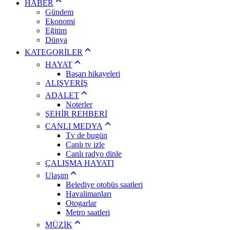
HABER
Gündem
Ekonomi
Eğitim
Dünya
KATEGORİLER
HAYAT
Başarı hikayeleri
ALIŞVERİŞ
ADALET
Noterler
ŞEHİR REHBERİ
CANLI MEDYA
Tv de bugün
Canlı tv izle
Canlı radyo dinle
ÇALIŞMA HAYATI
Ulaşım
Belediye otobüs saatleri
Havalimanları
Otogarlar
Metro saatleri
MÜZİK