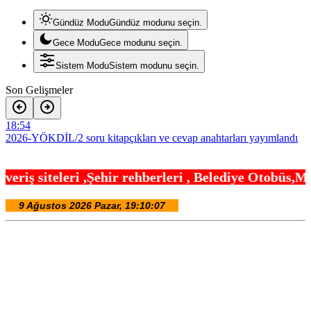
Gündüz Modu
Gündüz modunu seçin.
Gece Modu
Gece modunu seçin.
Sistem Modu
Sistem modunu seçin.
Son Gelişmeler
18:54
2026-YÖKDİL/2 soru kitapçıkları ve cevap anahtarları yayımlandı
18:48
 rehberleri , Belediye Otobüs,Metro,Tren saatleri 
Bursa İznik ‘MobilFest’in üçüncü durağı oldu
18:42
Havacılıkta Türkiye farkı… Havalimanlarında 7 ayda 138,7 milyon
yolcu
18:24
Artvin’de aranan 68 kişi yakalandı
18:18
Aydın Kuyucak’ta ulaşım yatırımı