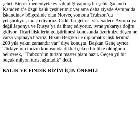
şehri. Birçok medeniyete ev sahipliği yapmış bir şehir. Şu anda
Karadeniz’e özgü balık çeşitlerimiz var ama daha ziyade Avrupa’da
İskandinav bölgesinde olan Norveç somonu Trabzon’da
yetiştiriliyor, ihraç ediyoruz. Ciddi bir getirisi var. Sadece Avrupa’ya
değil Japonya ve Rusya’ya da ihraç ediyoruz, ivme yukarıya doğru
gidiyor. Ticari ilişkilerin geliştirilmesi konusunda üzerimize düşen ne
varsa yapmaya hazırız. Bizim Belçika ile diplomatik ilişkilerimiz
200 yıla yakın zamandır var” diye konuştu. Başkan Genç ayrıca
Türkiye’nin turizm konusunda dikkat çeken bir ülke olduğunu
belirterek, “Trabzon’un turizm master planı hazır. Geçen yıl bir
buçuk milyon turist ağırladık” dedi.
BALIK VE FINDIK BİZİM İÇİN ÖNEMLİ