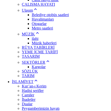
ÇALIŞMA HAYATI
Ulaşım
Belediye otobüs saatleri
Havalimanları
Otogarlar
Metro saatleri
MÜZİK
ilahi
Müzik haberleri
RÜYA TABİRLERİ
YEME İÇME TARİFİ
TASARIM
SEKTÖRLER
Kargolar
SÖZLÜK
TARIM
İSLAMİYET
Kur’an-ı Kerim
Hadisi şerifler
Camiler
İbadetler
Dualar
Peygamberimizin hayatı