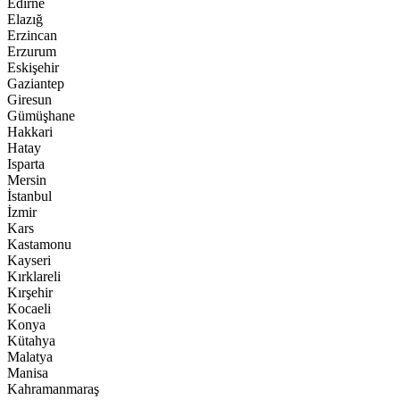
Edirne
Elazığ
Erzincan
Erzurum
Eskişehir
Gaziantep
Giresun
Gümüşhane
Hakkari
Hatay
Isparta
Mersin
İstanbul
İzmir
Kars
Kastamonu
Kayseri
Kırklareli
Kırşehir
Kocaeli
Konya
Kütahya
Malatya
Manisa
Kahramanmaraş