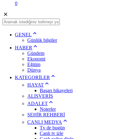
0
GENEL
Günlük bilgiler
HABER
Gündem
Ekonomi
Eğitim
Dünya
KATEGORİLER
HAYAT
Başarı hikayeleri
ALIŞVERİŞ
ADALET
Noterler
ŞEHİR REHBERİ
CANLI MEDYA
Tv de bugün
Canlı tv izle
Canlı radyo dinle