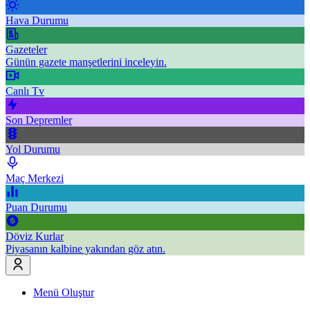
Hava Durumu
Gazeteler
Günün gazete manşetlerini inceleyin.
Canlı Tv
Son Depremler
Yol Durumu
Maç Merkezi
Puan Durumu
Döviz Kurlar
Piyasanın kalbine yakından göz atın.
Menü Oluştur