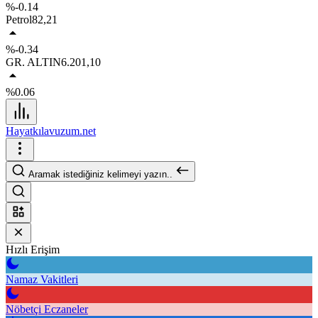
%-0.14
Petrol
82,21
%-0.34
GR. ALTIN
6.201,10
%0.06
Hayatkılavuzum.net
Aramak istediğiniz kelimeyi yazın..
Hızlı Erişim
Namaz Vakitleri
Nöbetçi Eczaneler