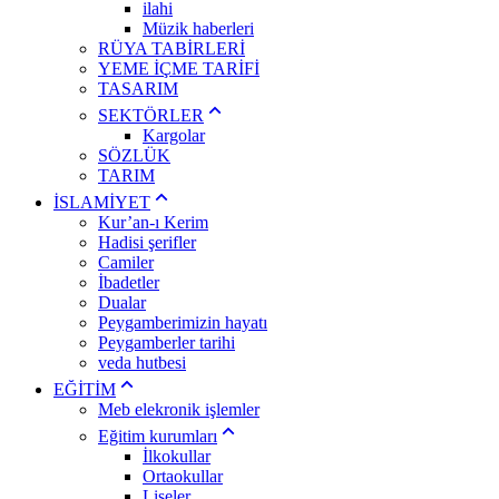
ilahi
Müzik haberleri
RÜYA TABİRLERİ
YEME İÇME TARİFİ
TASARIM
SEKTÖRLER
Kargolar
SÖZLÜK
TARIM
İSLAMİYET
Kur’an-ı Kerim
Hadisi şerifler
Camiler
İbadetler
Dualar
Peygamberimizin hayatı
Peygamberler tarihi
veda hutbesi
EĞİTİM
Meb elekronik işlemler
Eğitim kurumları
İlkokullar
Ortaokullar
Liseler