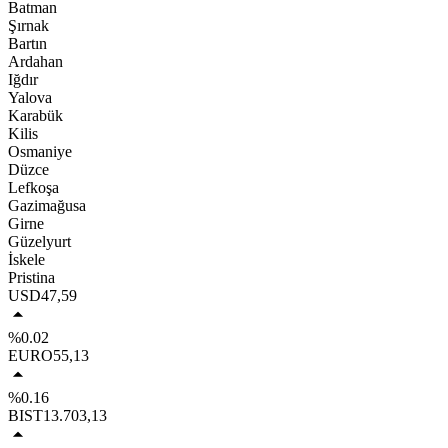
Batman
Şırnak
Bartın
Ardahan
Iğdır
Yalova
Karabük
Kilis
Osmaniye
Düzce
Lefkoşa
Gazimağusa
Girne
Güzelyurt
İskele
Pristina
USD
47,59
%0.02
EURO
55,13
%0.16
BIST
13.703,13