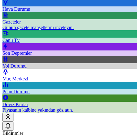
Hava Durumu
Gazeteler
Günün gazete manşetlerini inceleyin.
Canlı Tv
Son Depremler
Yol Durumu
Maç Merkezi
Puan Durumu
Döviz Kurlar
Piyasanın kalbine yakından göz atın.
Bildirimler