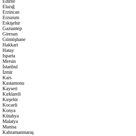
Edirne
Elazığ
Erzincan
Erzurum
Eskişehir
Gaziantep
Giresun
Gümüşhane
Hakkari
Hatay
Isparta
Mersin
İstanbul
İzmir
Kars
Kastamonu
Kayseri
Kırklareli
Kırşehir
Kocaeli
Konya
Kütahya
Malatya
Manisa
Kahramanmaraş