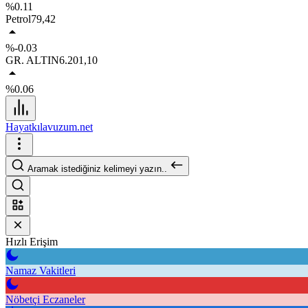
%0.11
Petrol
79,42
%-0.03
GR. ALTIN
6.201,10
%0.06
Hayatkılavuzum.net
Aramak istediğiniz kelimeyi yazın..
Hızlı Erişim
Namaz Vakitleri
Nöbetçi Eczaneler