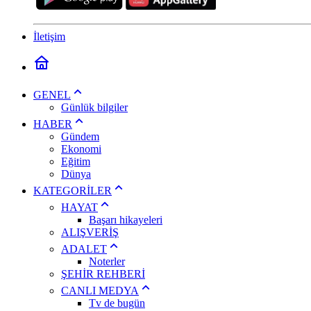
İletişim
GENEL
Günlük bilgiler
HABER
Gündem
Ekonomi
Eğitim
Dünya
KATEGORİLER
HAYAT
Başarı hikayeleri
ALIŞVERİŞ
ADALET
Noterler
ŞEHİR REHBERİ
CANLI MEDYA
Tv de bugün