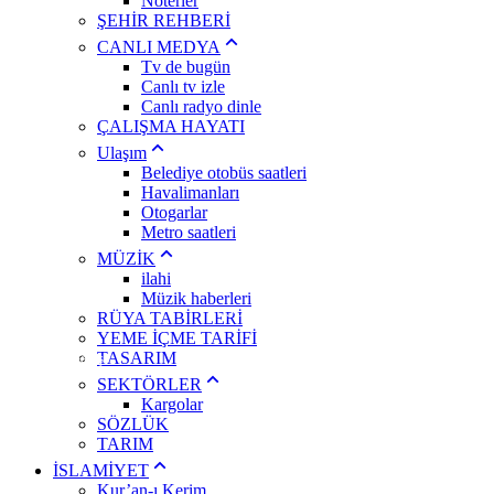
Noterler
Eskişehir
ŞEHİR REHBERİ
Gaziantep
Giresun
CANLI MEDYA
Gümüşhane
Tv de bugün
Hakkari
Canlı tv izle
Hatay
Canlı radyo dinle
Isparta
ÇALIŞMA HAYATI
Mersin
İstanbul
Ulaşım
İzmir
Belediye otobüs saatleri
Kars
Havalimanları
Kastamonu
Otogarlar
Kayseri
Metro saatleri
Kırklareli
Kırşehir
MÜZİK
Kocaeli
ilahi
Konya
Müzik haberleri
Kütahya
USD
47,74
EURO
55,25
BIST
13.779
RÜYA TABİRLERİ
Malatya
YEME İÇME TARİFİ
Manisa
TASARIM
Kahramanmaraş
Mardin
SEKTÖRLER
Muğla
Kargolar
Muş
SÖZLÜK
Nevşehir
TARIM
Niğde
Ordu
İSLAMİYET
Rize
Kur’an-ı Kerim