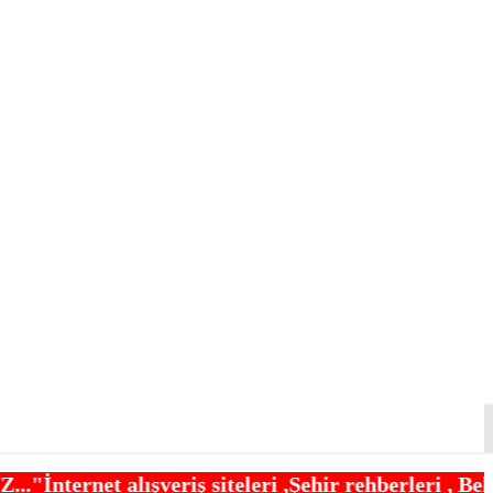
 siteleri ,Şehir rehberleri , Belediye Otobüs,Metr