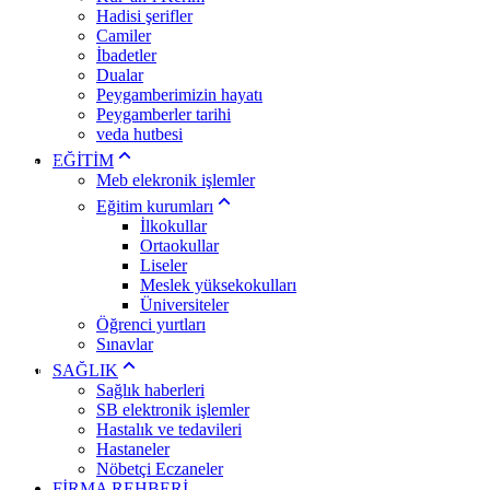
Sakarya
Hadisi şerifler
Samsun
Camiler
Siirt
İbadetler
Sinop
Dualar
Sivas
Tekirdağ
Peygamberimizin hayatı
Tokat
Peygamberler tarihi
Trabzon
veda hutbesi
Tunceli
EĞİTİM
Şanlıurfa
Meb elekronik işlemler
Uşak
Van
Eğitim kurumları
Yozgat
İlkokullar
Zonguldak
Ortaokullar
Aksaray
Liseler
Bayburt
Meslek yüksekokulları
Karaman
Kırıkkale
Üniversiteler
Batman
Öğrenci yurtları
Şırnak
Sınavlar
Bartın
SAĞLIK
Ardahan
Sağlık haberleri
Iğdır
Yalova
SB elektronik işlemler
Karabük
Hastalık ve tedavileri
Kilis
Hastaneler
Osmaniye
Nöbetçi Eczaneler
Düzce
FİRMA REHBERİ