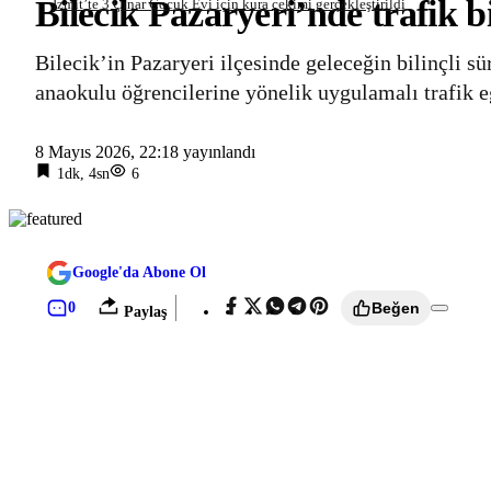
Bilecik Pazaryeri’nde trafik b
İzmit’te 3 Çınar Çocuk Evi için kura çekimi gerçekleştirildi
Bilecik’in Pazaryeri ilçesinde geleceğin bilinçli s
anaokulu öğrencilerine yönelik uygulamalı trafik e
8 Mayıs 2026, 22:18
yayınlandı
1dk, 4sn
6
Google'da Abone Ol
0
Beğen
Paylaş