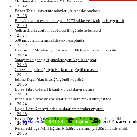
Moritanyalı öğrencilerden MEB’e ziyaret
21:42
Bakan Tekin üniversite adaylarıyla tecrübe paylaştı
21:36
Bursa’da tarihi eser operasyonu! 273 sikke ve 18 obje ele geçirildi
21:30
Yelkencilerin zorlu mücadelesi ilk günde nefes kesti
21:24
688 milyon TL tarımsal destek hesaplarda
21:12
Eyüpsultan Meydanı yenileniyor… İlk taşı Nuri Aslan koydu
20:54
Yapay zeka genç girişimcilere yeni kapılar açıyor
20:48
Gebze’nin geleceği için Başkent’te güçlü temaslar
20:42
Edirne Keşan’dan Elazığ’a gönül köprüsü
20:36
Bursa Tabip Odası: Hekimlik 5 dakikaya sığmaz
20:30
İstanbul Maltepe’de çocuklar kitapların renkli dünyasında
20:24
Keşan Kent Konseyi’nden muhtarlara nezaket ziyareti
20:18
Hakkari’de JİHA destekli operasyonda 253 kilo esrar ele geçirildi
Haberler
Bilecik Pazaryeri’nde
HABER
Eğitim
20:12
Keşan eski İlçe Millî Eğitim Müdürü vefatının yıl dönümünde anıldı
20:06