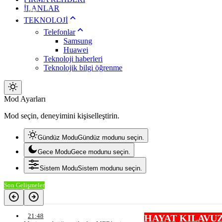
Lefkoşa
İLANLAR
Gazimağusa
Girne
TEKNOLOJİ
Güzelyurt
Telefonlar
İskele
Samsung
Pristina
Huawei
Teknoloji haberleri
Teknolojik bilgi öğrenme
Mod
Mod Ayarları
değiştir
Mod seçin, deneyimini kişiselleştirin.
Gündüz Modu
Gündüz modunu seçin.
Gece Modu
Gece modunu seçin.
Sistem Modu
Sistem modunu seçin.
Son Gelişmeler
21:48
HAYAT KILAVUZUM.NET BİL