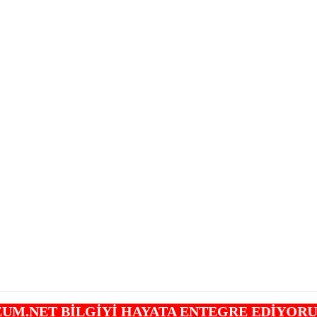
GİYİ HAYATA ENTEGRE EDİYORUZ..."İnternet alışveriş