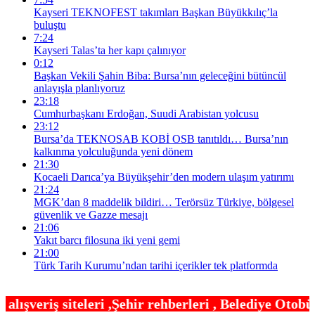
Kayseri TEKNOFEST takımları Başkan Büyükkılıç’la
buluştu
7:24
Kayseri Talas’ta her kapı çalınıyor
0:12
Başkan Vekili Şahin Biba: Bursa’nın geleceğini bütüncül
anlayışla planlıyoruz
23:18
Cumhurbaşkanı Erdoğan, Suudi Arabistan yolcusu
23:12
Bursa’da TEKNOSAB KOBİ OSB tanıtıldı… Bursa’nın
kalkınma yolculuğunda yeni dönem
21:30
Kocaeli Darıca’ya Büyükşehir’den modern ulaşım yatırımı
21:24
MGK’dan 8 maddelik bildiri… Terörsüz Türkiye, bölgesel
güvenlik ve Gazze mesajı
21:06
Yakıt barcı filosuna iki yeni gemi
21:00
Türk Tarih Kurumu’ndan tarihi içerikler tek platformda
Şehir rehberleri , Belediye Otobüs,Metro,Tren saat