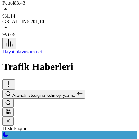
Petrol
83,43
%1.14
GR. ALTIN
6.201,10
%0.06
Hayatkılavuzum.net
Trafik Haberleri
Aramak istediğiniz kelimeyi yazın..
Hızlı Erişim