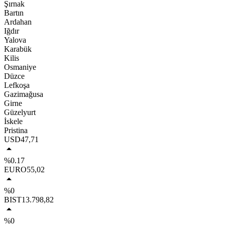
Şırnak
Bartın
Ardahan
Iğdır
Yalova
Karabük
Kilis
Osmaniye
Düzce
Lefkoşa
Gazimağusa
Girne
Güzelyurt
İskele
Pristina
USD
47,71
%0.17
EURO
55,02
%0
BIST
13.798,82
%0