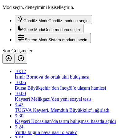
Mod seçin, deneyimini kişiselleştirin.
Gündüz Modu
Gündüz modunu seçin.
Gece Modu
Gece modunu seçin.
Sistem Modu
Sistem modunu seçin.
Son Gelişmeler
10:12
İzmir Bornova’da ortak akıl buluşması
10:06
Bursa Büyükşehir’den İnegöl’e ulaşım hamlesi
10:00
Kayseri Melikgazi’den yeni sosyal tesis
9:42
TÜGVA Kayseri, Memduh Büyükkılıç’ı ağırladı
9:30
Kayseri Kocasinan’da tarım buluşması hasatla açıldı
9:24
Yurtta bugün hava nasıl olacak?
7:54