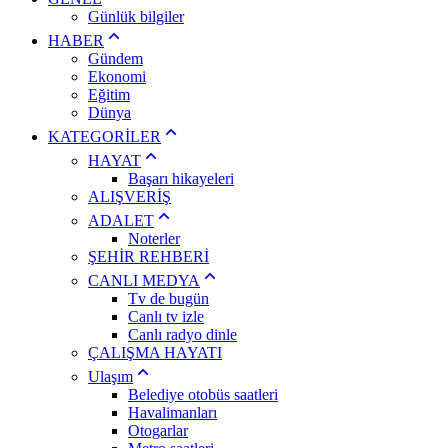
Günlük bilgiler
HABER
Gündem
Ekonomi
Eğitim
Dünya
KATEGORİLER
HAYAT
Başarı hikayeleri
ALIŞVERİŞ
ADALET
Noterler
ŞEHİR REHBERİ
CANLI MEDYA
Tv de bugün
Canlı tv izle
Canlı radyo dinle
ÇALIŞMA HAYATI
Ulaşım
Belediye otobüs saatleri
Havalimanları
Otogarlar