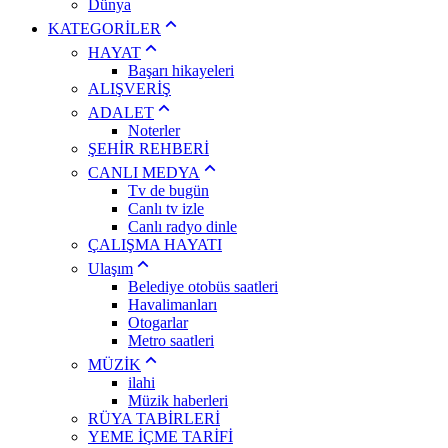
Dünya
KATEGORİLER
HAYAT
Başarı hikayeleri
ALIŞVERİŞ
ADALET
Noterler
ŞEHİR REHBERİ
CANLI MEDYA
Tv de bugün
Canlı tv izle
Canlı radyo dinle
ÇALIŞMA HAYATI
Ulaşım
Belediye otobüs saatleri
Havalimanları
Otogarlar
Metro saatleri
MÜZİK
ilahi
Müzik haberleri
RÜYA TABİRLERİ
YEME İÇME TARİFİ