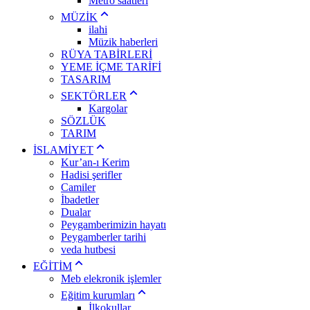
Metro saatleri
MÜZİK
ilahi
Müzik haberleri
RÜYA TABİRLERİ
YEME İÇME TARİFİ
TASARIM
SEKTÖRLER
Kargolar
SÖZLÜK
TARIM
İSLAMİYET
Kur’an-ı Kerim
Hadisi şerifler
Camiler
İbadetler
Dualar
Peygamberimizin hayatı
Peygamberler tarihi
veda hutbesi
EĞİTİM
Meb elekronik işlemler
Eğitim kurumları
İlkokullar