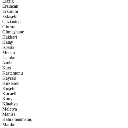
Elazığ
Erzincan
Erzurum
Eskişehir
Gaziantep
Giresun
Gümüşhane
Hakkari
Hatay
Isparta
Mersin
İstanbul
İzmir
Kars
Kastamonu
Kayseri
Kırklareli
Kırşehir
Kocaeli
Konya
Kütahya
Malatya
Manisa
Kahramanmaraş
Mardin