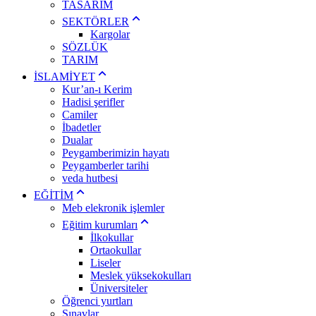
TASARIM
SEKTÖRLER
Kargolar
SÖZLÜK
TARIM
İSLAMİYET
Kur’an-ı Kerim
Hadisi şerifler
Camiler
İbadetler
Dualar
Peygamberimizin hayatı
Peygamberler tarihi
veda hutbesi
EĞİTİM
Meb elekronik işlemler
Eğitim kurumları
İlkokullar
Ortaokullar
Liseler
Meslek yüksekokulları
Üniversiteler
Öğrenci yurtları
Sınavlar