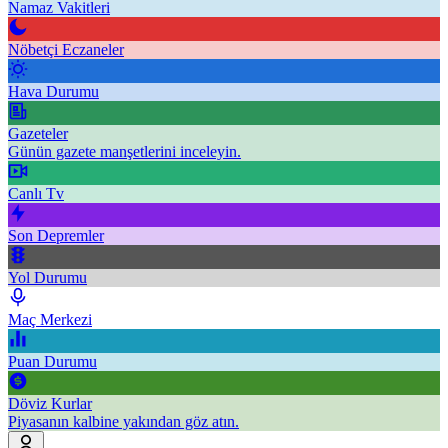
Namaz Vakitleri
Nöbetçi Eczaneler
Hava Durumu
Gazeteler
Günün gazete manşetlerini inceleyin.
Canlı Tv
Son Depremler
Yol Durumu
Maç Merkezi
Puan Durumu
Döviz Kurlar
Piyasanın kalbine yakından göz atın.