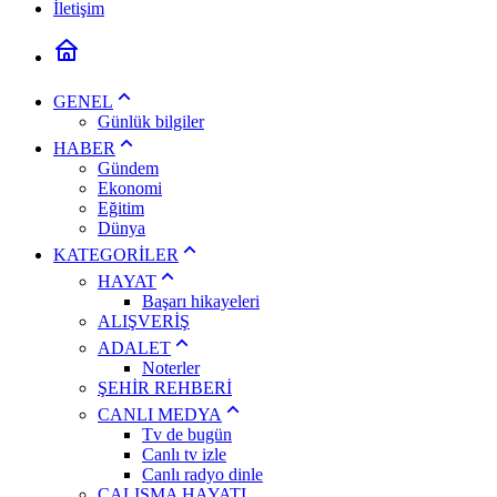
İletişim
GENEL
Günlük bilgiler
HABER
Gündem
Ekonomi
Eğitim
Dünya
KATEGORİLER
HAYAT
Başarı hikayeleri
ALIŞVERİŞ
ADALET
Noterler
ŞEHİR REHBERİ
CANLI MEDYA
Tv de bugün
Canlı tv izle
Canlı radyo dinle
ÇALIŞMA HAYATI