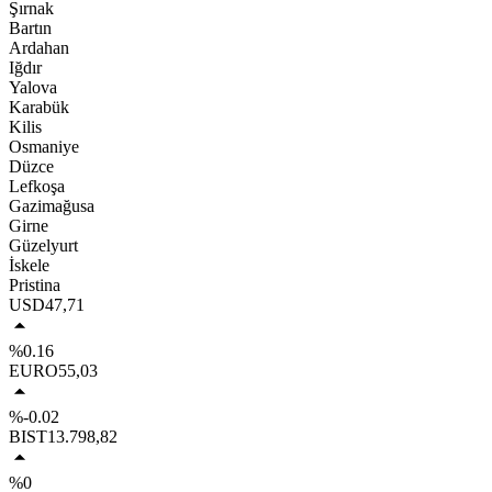
Şırnak
Bartın
Ardahan
Iğdır
Yalova
Karabük
Kilis
Osmaniye
Düzce
Lefkoşa
Gazimağusa
Girne
Güzelyurt
İskele
Pristina
USD
47,71
%0.16
EURO
55,03
%-0.02
BIST
13.798,82
%0