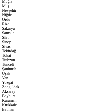
Muğla
Muş
Nevşehir
Niğde
Ordu
Rize
Sakarya
Samsun
Siirt
Sinop
Sivas
Tekirdağ
Tokat
Trabzon
Tunceli
Şanlıurfa
Uşak
Van
Yozgat
Zonguldak
Aksaray
Bayburt
Karaman
Kırıkkale
Batman