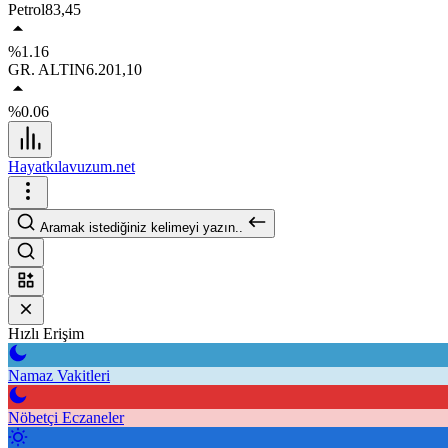
Petrol
83,45
%1.16
GR. ALTIN
6.201,10
%0.06
Hayatkılavuzum.net
Aramak istediğiniz kelimeyi yazın..
Hızlı Erişim
Namaz Vakitleri
Nöbetçi Eczaneler