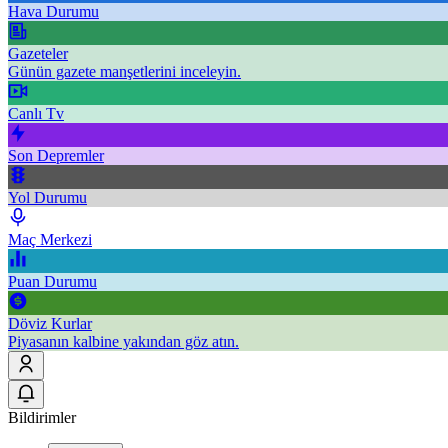
Hava Durumu
Gazeteler
Günün gazete manşetlerini inceleyin.
Canlı Tv
Son Depremler
Yol Durumu
Maç Merkezi
Puan Durumu
Döviz Kurlar
Piyasanın kalbine yakından göz atın.
Bildirimler