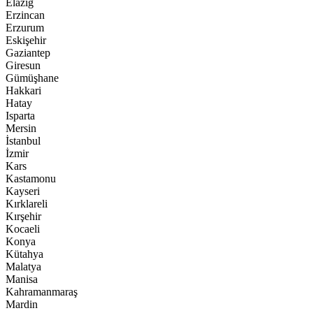
Elazığ
Erzincan
Erzurum
Eskişehir
Gaziantep
Giresun
Gümüşhane
Hakkari
Hatay
Isparta
Mersin
İstanbul
İzmir
Kars
Kastamonu
Kayseri
Kırklareli
Kırşehir
Kocaeli
Konya
Kütahya
Malatya
Manisa
Kahramanmaraş
Mardin