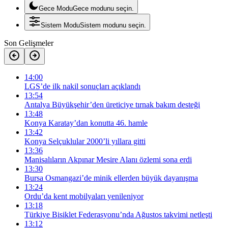
Gece Modu
Gece modunu seçin.
Sistem Modu
Sistem modunu seçin.
Son Gelişmeler
14:00
LGS’de ilk nakil sonuçları açıklandı
13:54
Antalya Büyükşehir’den üreticiye tırnak bakım desteği
13:48
Konya Karatay’dan konutta 46. hamle
13:42
Konya Selçuklular 2000’li yıllara gitti
13:36
Manisalıların Akpınar Mesire Alanı özlemi sona erdi
13:30
Bursa Osmangazi’de minik ellerden büyük dayanışma
13:24
Ordu’da kent mobilyaları yenileniyor
13:18
Türkiye Bisiklet Federasyonu’nda Ağustos takvimi netleşti
13:12