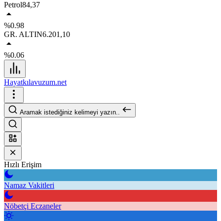
Petrol
84,37
%0.98
GR. ALTIN
6.201,10
%0.06
Hayatkılavuzum.net
Aramak istediğiniz kelimeyi yazın..
Hızlı Erişim
Namaz Vakitleri
Nöbetçi Eczaneler