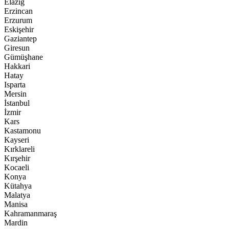
Elazığ
Erzincan
Erzurum
Eskişehir
Gaziantep
Giresun
Gümüşhane
Hakkari
Hatay
Isparta
Mersin
İstanbul
İzmir
Kars
Kastamonu
Kayseri
Kırklareli
Kırşehir
Kocaeli
Konya
Kütahya
Malatya
Manisa
Kahramanmaraş
Mardin