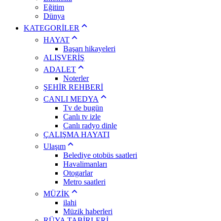
Eğitim
Dünya
KATEGORİLER
HAYAT
Başarı hikayeleri
ALIŞVERİŞ
ADALET
Noterler
ŞEHİR REHBERİ
CANLI MEDYA
Tv de bugün
Canlı tv izle
Canlı radyo dinle
ÇALIŞMA HAYATI
Ulaşım
Belediye otobüs saatleri
Havalimanları
Otogarlar
Metro saatleri
MÜZİK
ilahi
Müzik haberleri
RÜYA TABİRLERİ