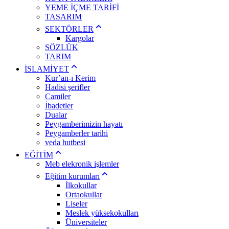
YEME İÇME TARİFİ
TASARIM
SEKTÖRLER
Kargolar
SÖZLÜK
TARIM
İSLAMİYET
Kur’an-ı Kerim
Hadisi şerifler
Camiler
İbadetler
Dualar
Peygamberimizin hayatı
Peygamberler tarihi
veda hutbesi
EĞİTİM
Meb elekronik işlemler
Eğitim kurumları
İlkokullar
Ortaokullar
Liseler
Meslek yüksekokulları
Üniversiteler