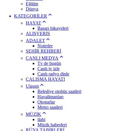
Eğitim
Dünya
KATEGORİLER
HAYAT
Başarı hikayeleri
ALIŞVERİŞ
ADALET
Noterler
ŞEHİR REHBERİ
CANLI MEDYA
Tv de bugün
Canlı tv izle
Canlı radyo dinle
ÇALIŞMA HAYATI
Ulaşım
Belediye otobüs saatleri
Havalimanları
Otogarlar
Metro saatleri
MÜZİK
ilahi
Müzik haberleri
RÜYA TABİRLERİ