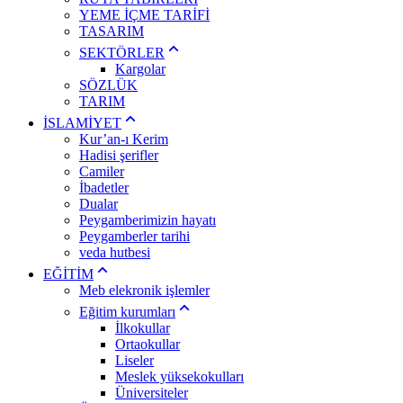
YEME İÇME TARİFİ
TASARIM
SEKTÖRLER
Kargolar
SÖZLÜK
TARIM
İSLAMİYET
Kur’an-ı Kerim
Hadisi şerifler
Camiler
İbadetler
Dualar
Peygamberimizin hayatı
Peygamberler tarihi
veda hutbesi
EĞİTİM
Meb elekronik işlemler
Eğitim kurumları
İlkokullar
Ortaokullar
Liseler
Meslek yüksekokulları
Üniversiteler