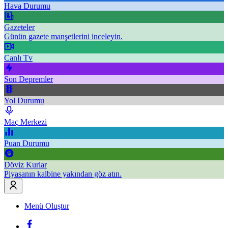
Hava Durumu
Gazeteler
Günün gazete manşetlerini inceleyin.
Canlı Tv
Son Depremler
Yol Durumu
Maç Merkezi
Puan Durumu
Döviz Kurlar
Piyasanın kalbine yakından göz atın.
Menü Oluştur