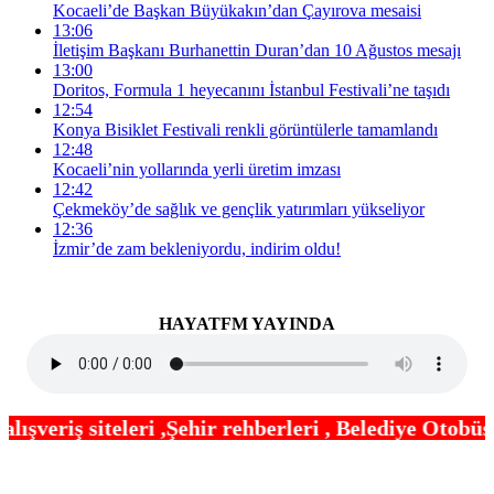
Kocaeli’de Başkan Büyükakın’dan Çayırova mesaisi
13:06
İletişim Başkanı Burhanettin Duran’dan 10 Ağustos mesajı
13:00
Doritos, Formula 1 heyecanını İstanbul Festivali’ne taşıdı
12:54
Konya Bisiklet Festivali renkli görüntülerle tamamlandı
12:48
Kocaeli’nin yollarında yerli üretim imzası
12:42
Çekmeköy’de sağlık ve gençlik yatırımları yükseliyor
12:36
İzmir’de zam bekleniyordu, indirim oldu!
HAYATFM YAYINDA
hir rehberleri , Belediye Otobüs,Metro,Tren saatle