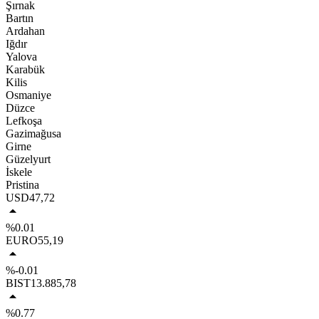
Şırnak
Bartın
Ardahan
Iğdır
Yalova
Karabük
Kilis
Osmaniye
Düzce
Lefkoşa
Gazimağusa
Girne
Güzelyurt
İskele
Pristina
USD
47,72
%0.01
EURO
55,19
%-0.01
BIST
13.885,78
%0.77