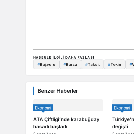
HABERLE ILGILI DAHA FAZLASI
#
Başvuru
#
Bursa
#
Taksit
#
Tekin
#
V
Benzer Haberler
Ekonomi
Ekonomi
ATA Çiftliği’nde karabuğday
Türkiye’ni
hasadı başladı
değişti