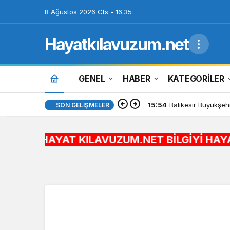
8 Ağustos 2026 Cts - 16:35
Hayatkılavuzum.net
GENEL
HABER
KATEGORİLER
15:54
Balıkesir Büyükşeh
SON GELIŞMELER
HAYAT KILAVUZUM.NET BİLGİYİ HAYATA ENTEGRE E