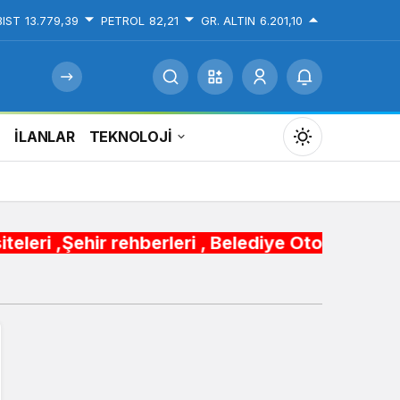
BIST
13.779,39
PETROL
82,21
GR. ALTIN
6.201,10
İ
İLANLAR
TEKNOLOJİ
Mod
değiştir
rehberleri , Belediye Otobüs,Metro,Tren saatle
Gündüz Modu
Gündüz modunu seçin.
Gece Modu
Gece modunu seçin.