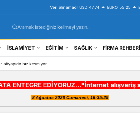
Veri alınamadı!
USD
47,74
EURO
55,25
Aramak istediğiniz kelimeyi yazın..
İSLAMİYET
EĞİTİM
SAĞLIK
FİRMA REHBER
ir altyapıda hız kesmiyor
DİYORUZ..."İnternet alışveriş siteleri ,Şehir 