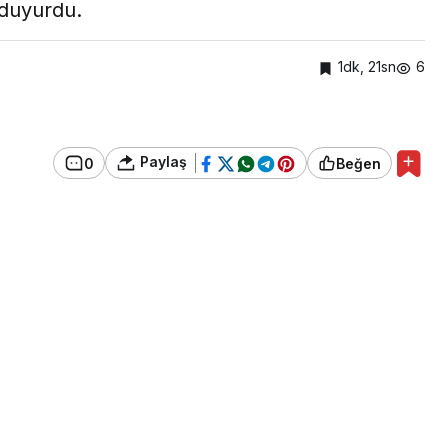
 duyurdu.
1dk, 21sn
6
Paylaş
0
Beğen