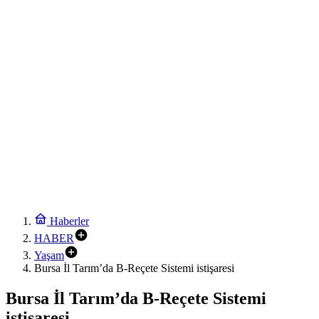
İpsala OSB’nin gelişimi için kritik ziyaret
17:30
Ağrı’da toplu sünnet şöleni
17:24
Osmangazi’de geleceğin yüzücüleri sertifikalarını aldı
17:18
Avrupa Drama Buluşmaları gençleri İzmir’de
17:12
Toplu taşımaya sıkı denetim
0:30
Arabesk müziğinin acı kaybı!
0:18
Menderes Belediye Başkanı İlkay Çiçek görevden uzaklaştırıldı
Haberler
HABER
Yaşam
Bursa İl Tarım’da B-Reçete Sistemi istişaresi
Bursa İl Tarım’da B-Reçete Sistemi
istişaresi