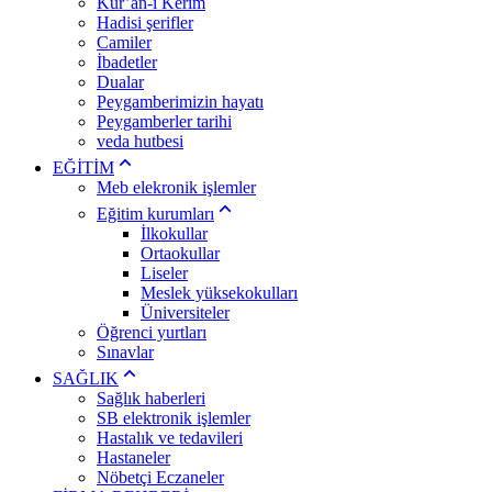
Kur’an-ı Kerim
Hadisi şerifler
Camiler
İbadetler
Dualar
Peygamberimizin hayatı
Peygamberler tarihi
veda hutbesi
EĞİTİM
Meb elekronik işlemler
Eğitim kurumları
İlkokullar
Ortaokullar
Liseler
Meslek yüksekokulları
Üniversiteler
Öğrenci yurtları
Sınavlar
SAĞLIK
Sağlık haberleri
SB elektronik işlemler
Hastalık ve tedavileri
Hastaneler
Nöbetçi Eczaneler