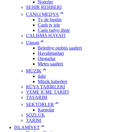
Noterler
ŞEHİR REHBERİ
CANLI MEDYA
Tv de bugün
Canlı tv izle
Canlı radyo dinle
ÇALIŞMA HAYATI
Ulaşım
Belediye otobüs saatleri
Havalimanları
Otogarlar
Metro saatleri
MÜZİK
ilahi
Müzik haberleri
RÜYA TABİRLERİ
YEME İÇME TARİFİ
TASARIM
SEKTÖRLER
Kargolar
SÖZLÜK
TARIM
İSLAMİYET