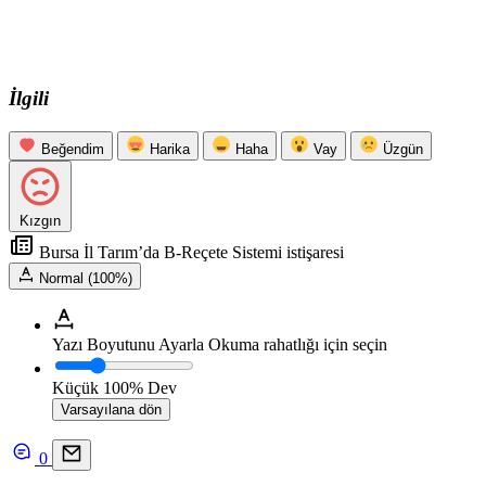
İlgili
Beğendim
Harika
Haha
Vay
Üzgün
Kızgın
Bursa İl Tarım’da B-Reçete Sistemi istişaresi
Normal (100%)
Yazı Boyutunu Ayarla
Okuma rahatlığı için seçin
Küçük
100%
Dev
Varsayılana dön
0