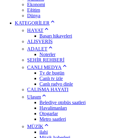
Ekonomi
Eğitim
Dünya
KATEGORİLER
HAYAT
Başarı hikayeleri
ALIŞVERİŞ
ADALET
Noterler
ŞEHİR REHBERİ
CANLI MEDYA
Tv de bugün
Canlı tv izle
Canlı radyo dinle
ÇALIŞMA HAYATI
Ulaşım
Belediye otobüs saatleri
Havalimanları
Otogarlar
Metro saatleri
MÜZİK
ilahi
Müzik haberleri