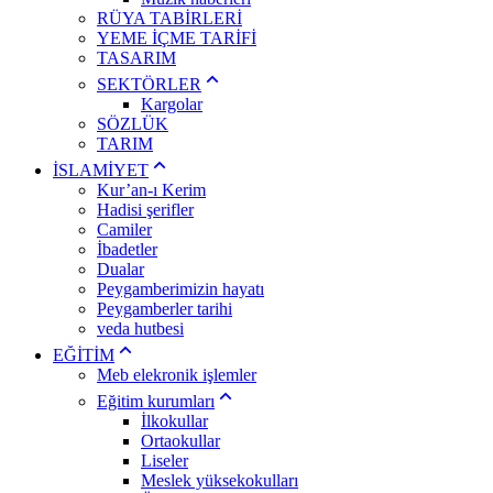
RÜYA TABİRLERİ
YEME İÇME TARİFİ
TASARIM
SEKTÖRLER
Kargolar
SÖZLÜK
TARIM
İSLAMİYET
Kur’an-ı Kerim
Hadisi şerifler
Camiler
İbadetler
Dualar
Peygamberimizin hayatı
Peygamberler tarihi
veda hutbesi
EĞİTİM
Meb elekronik işlemler
Eğitim kurumları
İlkokullar
Ortaokullar
Liseler
Meslek yüksekokulları