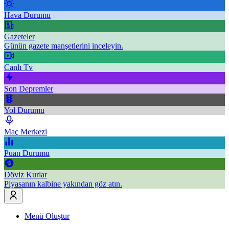
Hava Durumu
Gazeteler
Günün gazete manşetlerini inceleyin.
Canlı Tv
Son Depremler
Yol Durumu
Maç Merkezi
Puan Durumu
Döviz Kurlar
Piyasanın kalbine yakından göz atın.
Menü Oluştur