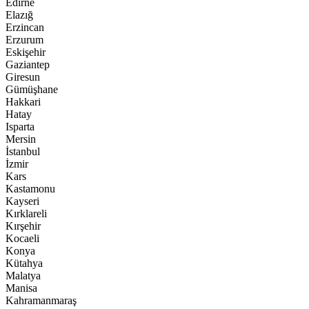
Edirne
Elazığ
Erzincan
Erzurum
Eskişehir
Gaziantep
Giresun
Gümüşhane
Hakkari
Hatay
Isparta
Mersin
İstanbul
İzmir
Kars
Kastamonu
Kayseri
Kırklareli
Kırşehir
Kocaeli
Konya
Kütahya
Malatya
Manisa
Kahramanmaraş