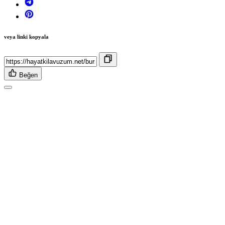
veya linki kopyala
Beğen