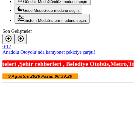
Gündüz Modu
Gündüz modunu seçin.
Gece Modu
Gece modunu seçin.
Sistem Modu
Sistem modunu seçin.
Son Gelişmeler
0:12
Anadolu Otoyolu’nda kamyonet çekiciye çarptı!
19:24
leri , Belediye Otobüs,Metro,Tren saatleri ,Hasta
Ganita Akşamları’nda büyük coşku
19:12
Kırsal yollara neşter
18:42
Denizli’de 160 milyon TL’lik alt ve üstyapı yatırımı
18:24
Şampiyonlar, İETT ile İstanbul’da
18:12
Ayvalık’ta üretici ve el emeği pazarı renk katıyor
18:00
Bursa Büyükşehir Harmancık’ta da yolları yeniliyor
17:54
DAĞDER ve BUMEV’den eğitim için güç birliği
17:42