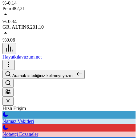
%-0.14
Petrol
82,21
%-0.34
GR. ALTIN
6.201,10
%0.06
Hayatkılavuzum.net
Aramak istediğiniz kelimeyi yazın..
Hızlı Erişim
Namaz Vakitleri
Nöbetçi Eczaneler