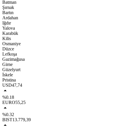
Batman
Şırnak
Bartın
Ardahan
Iğdır
Yalova
Karabük
Kilis
Osmaniye
Düzce
Lefkoşa
Gazimağusa
Girne
Güzelyurt
İskele
Pristina
USD
47,74
%0.18
EURO
55,25
%0.32
BIST
13.779,39