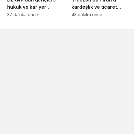
hukuk ve kariyer
kardeşlik ve ticaret
buluşması
mesajı
37 dakika önce
43 dakika önce