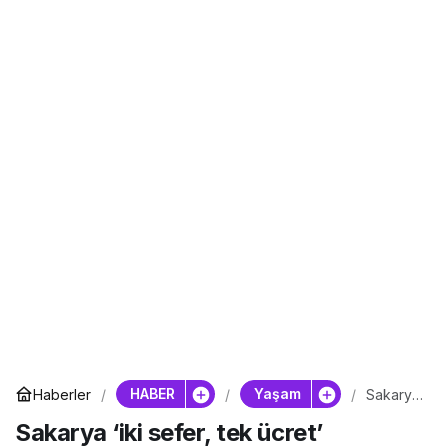
HABER
Yaşam
Haberler
Sakarya
‘iki
Sakarya ‘iki sefer, tek ücret’
sefer,
tek