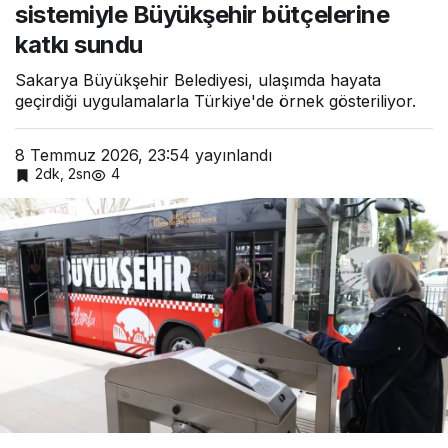
sistemiyle Büyükşehir bütçelerine
ücret’
sistemiyl
katkı sundu
e
Büyükşe
Sakarya Büyükşehir Belediyesi, ulaşımda hayata
hir
bütçeler
geçirdiği uygulamalarla Türkiye'de örnek gösteriliyor.
ine katkı
sundu
8 Temmuz 2026, 23:54
yayınlandı
2dk, 2sn
4