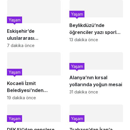
Yaşam
Yaşam
Beylikdüzü’nde
Eskişehir’de
öğrenciler yazı sporla
uluslararası
geçiriyor
13 dakika önce
öğrencilere kültürel
7 dakika önce
program
Yaşam
Yaşam
Alanya’nın kırsal
Kocaeli İzmit
yollarında yoğun mesai
Belediyesi’nden
31 dakika önce
Tüysüzler’e beton
19 dakika önce
kaldırım
Yaşam
Yaşam
DEKAV’dan gençlere
Trabzon’dan İran’a