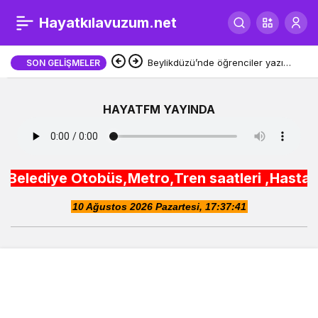
Sakarya ‘iki sefer, tek
Hayatkılavuzum.net
0
Paylaş
ücret’ sistemiyle
Beylikdüzü’nde öğrenciler yazı
SON GELIŞMELER
sporla geçiriyor
Büyükşehir bütçelerine
HAYATFM YAYINDA
katkı sundu
 Otobüs,Metro,Tren saatleri ,Hastaneler, Okull